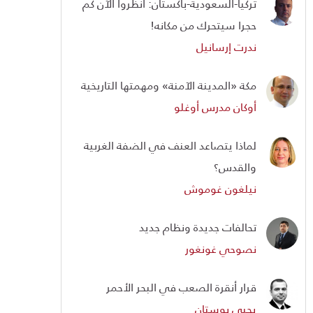
تركيا-السعودية-باكستان: انظروا الآن كم
حجرا سيتحرك من مكانه!
ندرت إرسانيل
مكة «المدينة الآمنة» ومهمتها التاريخية
أوكان مدرس أوغلو
لماذا يتصاعد العنف في الضفة الغربية
والقدس؟
نيلغون غوموش
تحالفات جديدة ونظام جديد
نصوحي غونغور
قرار أنقرة الصعب في البحر الأحمر
يحيى بوستان