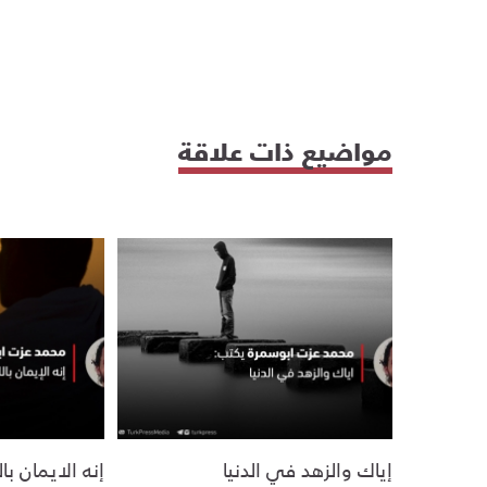
مواضيع ذات علاقة
إياك والزهد في الدنيا
إنه الايمان بال