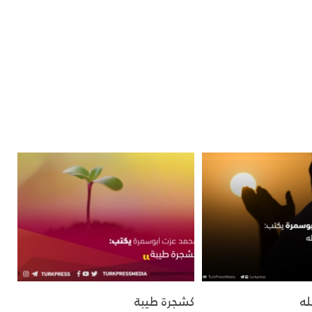
له
كشجرة طيبة