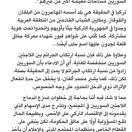
السوريين مساحات معيشة أكبر من غيرهم".
تركيا في الحقيقة هي بلد أسسه المهاجرون من البلقان
والقوقاز. وملايين الشباب القادمين من المنطقة العربية
وجدوا في الجهورية التركية بيتًا يأويهم واتحدوا تحت هوية
مشتركة. كما كُتب على شواهد قبور شهداء معركة جناق
قلعة تجدون عليها اسم حلب أيضًا...
وعلاوة على ذلك فإن نسبة ارتكاب الجرائم بين اللاجئين
السوريين منخفضة للغاية. أي أن الادعاء بأن السوريين
زادوا من نسبة ارتكاب الجرائم لا يمت إلى الحقيقة بصلة.
لكن ذلك، كما يشير محمد ألغان، لا يخفف من حدة انفعال
الأتراك ذوي الدخل المحدود على وجه الخصوص.
مما لا شك فيه أننا بحاجة إلى خطوات تسرّع اندماج
اللاجئين السوريين في المجتمع، وتشرح مدى الإسهام الذي
يقدمونه إلى الاقتصاد التركي على الأخص. وبطبيعة الحال
تقع المسؤولية أولًا على عاتق الحكومة، لكن ينبغي على
القطاع الخاص ومنظمات المجتمع المدني والإعلام أن يأخذ