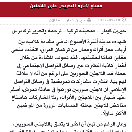
مساع لإثارة التحريض على اللاجئين
2017-07-10
جيرين كينار
مقالات
جيرين كينار – صحيفة تركيا – ترجمة وتحرير ترك برس
شهدت مدينة أنقرة الأسبوع الماضي مشادة كلامية بين
أرباب عمل أتراك وعمال من تركمان العراق، اتخذت منحى
مغايرًا تمامًا لحقيقتها. فقد تحولت المشادة من خلال
أخبار كاذبة انتشرت عبر وسائل التواصل الاجتماعي إلى
حملة ضد اللاجئين السوريين على الرغم من أنه لا علاقة
لهم بها. انتشرت مشاركات تحريضية في وسائل التواصل
الإعلامي أن لاجئين سوريين تورطوا في حادثة تحرش، أسفر
عنها شجار بين اللاجئين والأتراك، وتلا المشاركات هاشتاغ
مناهض للاجئين جعلته الحسابات المزورة من المواضيع
الأكثر تداولًا.
وعلى الرغم من تبين أن الأمر لا يتعلق باللاجئين السوريين،