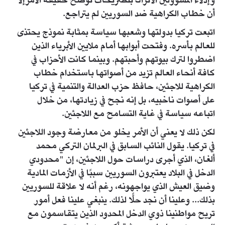
وإدلاء المسؤولين الأتراك بتصريحات توضح حقيقة الأمرإلا
أن خطاب الكراهية ضد السوريين لم يتراجع.
اتبعت تركيا بدولتها وشعبها سياسة بمثابة نموذج يحتذى
للعالم بأسره. وفتحت أبوابها أمام ملايين الأبرياء الذين
اضطروا لترك بيوتهم وأحبتهم. وبينما كانت الأحزاب في
كافة أنحاء العالم تزيد من أصواتها باستخدام خطاب
الكراهية للاجئين، حافظ حزب العدالة والتنمية في تركيا
على أصوات ناخبيه، بل إنه نجح في زيادتها، من خلال
اتباعه سياسة في غاية التسامح مع اللاجئين.
لكن ذلك لا يعني أن الأمر يخلو من معارضة وجود اللاجئين
في تركيا. يقول النائب السابق في البرلمان التركي محمد
ألغان، الذي أجرى دراسات حول اللاجئين، إن "محدودي
الدخل في البلاد يعتبرون السوريين سببًا في الأزمات المادية
وضيق العيش الذي يواجهونه، رغم أنه لا علاقة للسوريين
بذلك... وعلينا أن نجد حلًّا لذلك. ينبغي علينا فعل أمور
تريح مواطنينا ذوي الدخل المحدود الذين يتقاسمون مع