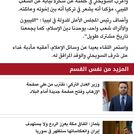
وأعرب السويحلي في كلمته عن شكره نيابة عن الشعب
الليبي، مؤكدا أنه يشعر في تركيا أنه بين إخوته وعائلته.
وأضاف رئيس المجلس الأعلى للدولة في ليبيا : “الليبيون
والأتراك شعب واحد، يوحدنا دين الإسلام، كما يجمعنا
تاريخ مشترك طويل”.
واستمر اللقاء بعيدا عن وسائل الإعلام، أعقبه مأدبة غداء
على شرف السويحلي والوفد المرافق له.
المزيد من نفس القسم
وزير العدل التركي: نقترب من طي صفحة
الإرهاب وفتح صفحة جديدة أمام البلاد
يلماز: اتفاق مكة يعزز الردع ولا يستهدف
إيران وانعكاساتها ستظهر في سوريا