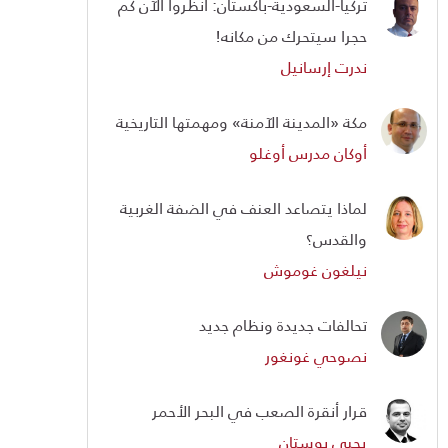
تركيا-السعودية-باكستان: انظروا الآن كم
حجرا سيتحرك من مكانه!
ندرت إرسانيل
مكة «المدينة الآمنة» ومهمتها التاريخية
أوكان مدرس أوغلو
لماذا يتصاعد العنف في الضفة الغربية
والقدس؟
نيلغون غوموش
تحالفات جديدة ونظام جديد
نصوحي غونغور
قرار أنقرة الصعب في البحر الأحمر
يحيى بوستان