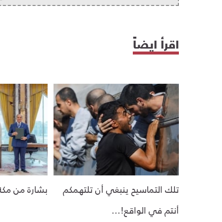
اقرأ ايضاً
تلك التماسيح ينبغي أن تلتهمكم
بشارة من مكة
أنتم في الواقع!...