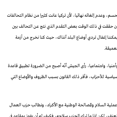
لحسم، وعدم إلغائه نهائيا، لأن تركيا عانت كثيرا من نظام التحالفات
 تكون حققت في ذلك الوقت بعض التقدم الذي نتج عن التحالف بين
ا يمكننا إغفال تردي أوضاع البلد آنذاك، حيث كنا نخرج من أزمة
لعميقة.
وأمنيا، واجتماعيا، رأى الجيش أنّه أصبح من الضرورة تطبيق قاعدة
ين الممارسة السياسية للأحزاب، فأقر ذلك القانون بسبب الظروف والأوضاع التي
ية السلام والمصالحة الوطنية مع الأكراد، ونطالب حزب العمال
لعنف، لكن إذا ما ترك الحزب سلاحه، فكيف له أن يفوز بمقاعد في