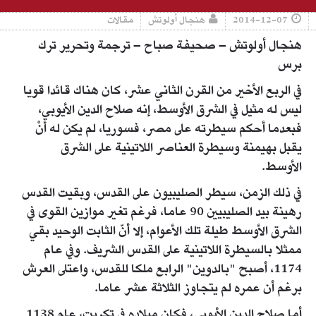
2014-12-07
هنجال أولوتش
مقالات
هنجال أولوتش – صحيفة صباح – ترجمة وتحرير ترك
برس
في الربع الأخير من القرن الثاني عشر، كان هناك قائدا قويا
ليس له مثيل في الشرق الأوسط، إنه صلاح الدين الأيوبي،
فبعدما أحكم سيطرته على مصر، فسوريا، لم يكن له أنْ
يقبل بهيمنة وسيطرة العناصر اللاتينية على الشرق
الأوسط.
في ذلك الزمن، سيطر الصليبيون على القدس، وبقيت القدس
رهينة بيد الصليبيين 90 عاما، فرغم تغير موازين القوى في
الشرق الأوسط طيلة تلك الأعوام، إلا أنّ الثابت الوحيد بقي
ممثلا بالسيطرة اللاتينية على القدس الشريف. وفي عام
1174، أصبح "بالدوين" الرابع ملكا للقدس، واعتلى العرش
برغم أن عمره لم يتجاوز الثلاثة عشر عاما.
أما صلاح الدين الأيوبي، فكان ميلاده في تكريت، عام 1138