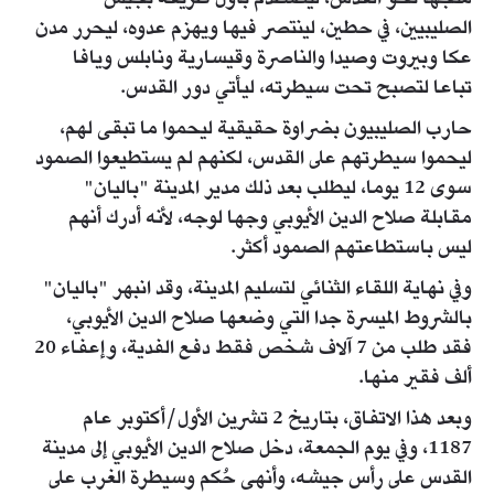
متجها نحو القدس، ليصطدم بأول طريقه بجيش
الصليبيين، في حطين، لينتصر فيها ويهزم عدوه، ليحرر مدن
عكا وبيروت وصيدا والناصرة وقيسارية ونابلس ويافا
تباعا لتصبح تحت سيطرته، ليأتي دور القدس.
حارب الصليبيون بضراوة حقيقية ليحموا ما تبقى لهم،
ليحموا سيطرتهم على القدس، لكنهم لم يستطيعوا الصمود
سوى 12 يوما، ليطلب بعد ذلك مدير المدينة "باليان"
مقابلة صلاح الدين الأيوبي وجها لوجه، لأنه أدرك أنهم
ليس باستطاعتهم الصمود أكثر.
وفي نهاية اللقاء الثنائي لتسليم المدينة، وقد انبهر "باليان"
بالشروط الميسرة جدا التي وضعها صلاح الدين الأيوبي،
فقد طلب من 7 آلاف شخص فقط دفع الفدية، وإعفاء 20
ألف فقير منها.
وبعد هذا الاتفاق، بتاريخ 2 تشرين الأول/أكتوبر عام
1187، وفي يوم الجمعة، دخل صلاح الدين الأيوبي إلى مدينة
القدس على رأس جيشه، وأنهى حُكم وسيطرة الغرب على