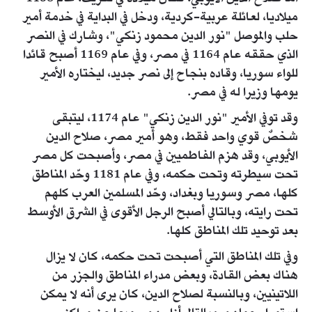
ميلاديا، لعائلة عربية-كردية، ودخل في البداية في خدمة أمير
حلب والموصل "نور الدين محمود زنكي"، وشارك في النصر
الذي حققه عام 1164 في مصر، وفي عام 1169 أصبح قائدا
للواء سوريا، وقاده بنجاح إلى نصر جديد، ليختاره الأمير
يومها وزيرا له في مصر.
وقد توفي الأمير "نور الدين زنكي" عام 1174، ليتبقى
شخصٌ قوي واحد فقط، وهو أمير مصر، صلاح الدين
الأيوبي، وقد هزم الفاطميين في مصر، وأصبحت كل مصر
تحت سيطرته وتحت حكمه، وفي عام 1181 وحّد المناطق
كلها، مصر وسوريا وبغداد، وحّد المسلمين العرب كلهم
تحت رايته، وبالتالي أصبح الرجل الأقوى في الشرق الأوسط
بعد توحيد تلك المناطق كلها.
وفي تلك المناطق التي أصبحت تحت حكمه، كان لا يزال
هناك بعض القادة، وبعض مدراء المناطق والجزر من
اللاتينيين، وبالنسبة لصلاح الدين، كان يرى أنه لا يمكن