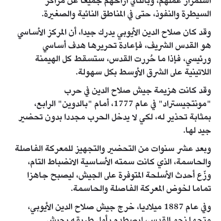
استمرار عملهم، وبالتالي أزاحهم جميعا عن مراكز
السيطرة والنفوذ، حتى في المناطق النائية والصغيرة.
وقد كان صلاح الدين الأيوبي يدرك جيدا، أن المركز الأساسي
هو القدس الشريف، فإعادة تحريرها هدف أساسي
ورئيسي، فإذا ما حُررت القدس، ستسقط كل الهيمنة
اللاتينية على الشرق الأوسط بكل سهولة.
وقد كانت هزيمة جيش صلاح الدين في حرب
"مونتجيستراد" في عام 1777، أمام "بالدوين" الرابع،
بمثابة تحذير له، لكي لا يدخل الحرب مجددا بدون تحضير
جيد لها.
وبعد عشر سنوات من التحضير والتجهيز للمعركة الفاصلة
والحاسمة، الذي كانت سمته الأساسية الانضباط التام،
وزّع أحدث الأسلحة المتوفرة على الجيش، ليصبح جاهزا
تماما لخوض المعركة الفاصلة والحاسمة.
وفي عام 1887 ميلاديا، خرج جيش صلاح الدين الأيوبي،