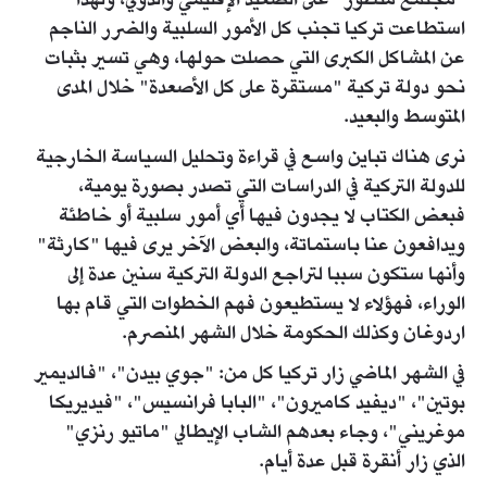
"مجتمع متطور" على الصعيد الإقليمي والدولي، ولهذا
استطاعت تركيا تجنب كل الأمور السلبية والضرر الناجم
عن المشاكل الكبرى التي حصلت حولها، وهي تسير بثبات
نحو دولة تركية "مستقرة على كل الأصعدة" خلال المدى
المتوسط والبعيد.
نرى هناك تباين واسع في قراءة وتحليل السياسة الخارجية
للدولة التركية في الدراسات التي تصدر بصورة يومية،
فبعض الكتاب لا يجدون فيها أي أمور سلبية أو خاطئة
ويدافعون عنا باستماتة، والبعض الآخر يرى فيها "كارثة"
وأنها ستكون سببا لتراجع الدولة التركية سنين عدة إلى
الوراء، فهؤلاء لا يستطيعون فهم الخطوات التي قام بها
اردوغان وكذلك الحكومة خلال الشهر المنصرم.
في الشهر الماضي زار تركيا كل من: "جوي بيدن"، "فالديمير
بوتين"، "ديفيد كاميرون"، "البابا فرانسيس"، "فيديريكا
موغريني"، وجاء بعدهم الشاب الإيطالي "ماتيو رنزي"
الذي زار أنقرة قبل عدة أيام.