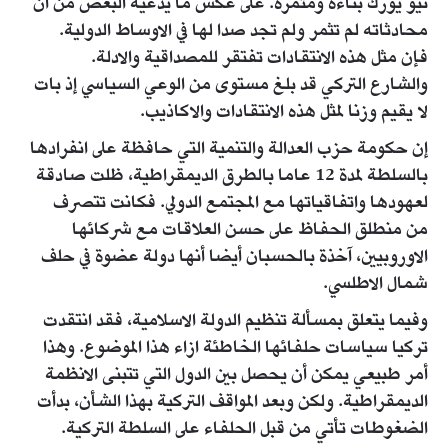
نيو يورك بناءة ومثمرة. على عكس ما يدعيه البعض من أن
محادثاته لم تثمر ولم تجد صدا لها في الاوساط الدولية.
فإن مثل هذه الانتقادات تفتقر للمصداقية والادلة.
والشارع التركي قد بلغ مستوى من الوعي السياسي إذ بات
لا يقيم وزنا لمثل هذه الانتقادات والاكاذيب.
إن حكومة حزب العدالة والتنمية التي حافظة على انفرادها
بالسلطة لمدة 12 عاما بالطرق الديمقراطية، ظلت صادقة
لعهودها واتفاقياتها مع المجتمع الدولي. فكانت تتصرف
من منطلق الحفاظ على حسن العلاقات مع شركائها
الاوروبيين، آخذة بالحسبان أيضا أنها دولة عضوة في حلف
شمال الاطلسي.
وفيما يتعلق بمسألة تنظيم الدولة الاسلامية، فقد انتقدت
تركيا سياسات حلفائها الخاطئة ازاء هذا الموضوع. وهذا
أمر طبيعي يمكن أن يحصل بين الدول التي تتبنى الانظمة
الديمقراطية. ولكن وبعد المواقف التركية بهذا الشأن، بدأت
الضغوطات تأتي من قبل الحلفاء على السلطة التركية.