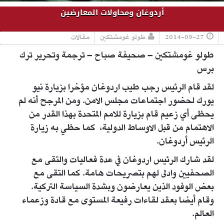
أردوغان ومحاولات المعارضين
2014-09-27
طولو غومشتكين
مقالات
طولو غومشتكين – صحيفة صباح – ترجمة وتحرير ترك
برس
لقد قام الرئيس رجب طيب اردوغان مؤخرا بزيارة نيو
يورك لحضور اجتماعات مجلس الامن. ومن المرجح أنه لم
يحظى أي زعيم قام بزيارة للامم المتحدة بهذا القدر من
الاهتمام من قبل الاوساط الدولية، كما حظي به زيارة
الرئيس أردوغان.
لقد شارك الرئيس اردوغان في عدة فعاليات والتقى مع
الصحفيين وادلى لهم بتصريحات هامة. كما التقى مع
بعض الوفود الذين يعارضون وبشدة السياسة التركية.
وقام أيضا بعقد لقاءات رفيعة المستوى مع قادة وزعماء
العالم.