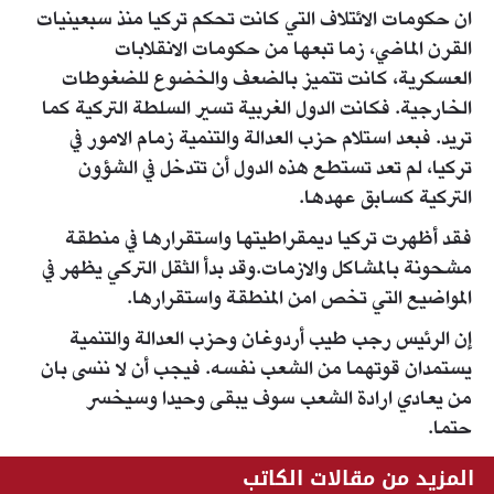
ان حكومات الائتلاف التي كانت تحكم تركيا منذ سبعينيات
القرن الماضي، زما تبعها من حكومات الانقلابات
العسكرية، كانت تتميز بالضعف والخضوع للضغوطات
الخارجية. فكانت الدول الغربية تسير السلطة التركية كما
تريد. فبعد استلام حزب العدالة والتنمية زمام الامور في
تركيا، لم تعد تستطع هذه الدول أن تتدخل في الشؤون
التركية كسابق عهدها.
فقد أظهرت تركيا ديمقراطيتها واستقرارها في منطقة
مشحونة بالمشاكل والازمات.وقد بدأ الثقل التركي يظهر في
المواضيع التي تخص امن المنطقة واستقرارها.
إن الرئيس رجب طيب أردوغان وحزب العدالة والتنمية
يستمدان قوتهما من الشعب نفسه. فيجب أن لا ننسى بان
من يعادي ارادة الشعب سوف يبقى وحيدا وسيخسر
حتما.
المزيد من مقالات الكاتب