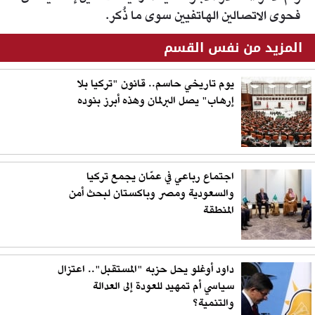
فحوى الاتصالين الهاتفيين سوى ما ذُكر.
المزيد من نفس القسم
يوم تاريخي حاسم.. قانون "تركيا بلا
إرهاب" يصل البرلمان وهذه أبرز بنوده
اجتماع رباعي في عمّان يجمع تركيا
والسعودية ومصر وباكستان لبحث أمن
المنطقة
داود أوغلو يحل حزبه "المستقبل".. اعتزال
سياسي أم تمهيد للعودة إلى العدالة
والتنمية؟