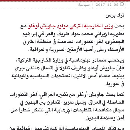
2017-12-05
سياسة
ترك برس
بحث
وزير الخارجية التركي مولود جاويش أوغلو
مع
نظيريه الإيراني محمد جواد ظريف والعراقي إبراهيم
الجعفري، آخر التطورات الحاصلة في منطقة الشرق
الأوسط، وعلى رأسها الأزمتين السورية والعراقية.
وبحسب مصادر دبلوماسية في وزارة الخارجية التركية،
فإنّ جاويش أوغلو وظريف تناولا في اتصال هاتفي جرى
بينهما مساء أمس الاثنين، المستجدات السياسية والميدانية
في سوريا.
كما بحث جاويش أوغلو مع نظيره العراقي، آخر التطورات
الحاصلة في العراق، وسبل تعزيز التعاون بين البلدين في
مجال مكافحة التنظيمات الإرهابية التي تشكل خطراً على
أمن وسلامة البلدين.
ولم تذكر المصادر الدبلوماسية التركية تفاصيل إضافية عن