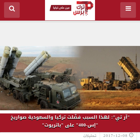
"آر تي": لهذا السبب فضّلت تركيا والسعودية صواريخ
"إس-400" على "باتريوت"
2017-12-08
تحليلات