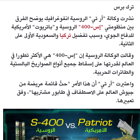
ترك برس
نشرت وكالة "آر تي" الروسية انفوغرافيك يوضح الفرق
بين منظومتي
"إس-400"
الروسية و"باتريوت" الأمريكية
للدفاع الجوي، وسبب تفضيل
تركيا
والسعودية الأولى على
الثانية.
وقالت الوكالة الروسية إن "إس-400" هي الأكثر تطورا في
العالم لقدرتها على إسقاط جميع أنواع الصواريخ البالستية
والطائرات الحربية.
واعتبرت "آر تي" أن هذا الأمر "حثّ قائمة عريضة من
جيوش العالم على الاصطفاف في طابور مشتريها"، وفق
تعبيرها.
5a296e13d437509e1a8b4567.jpg