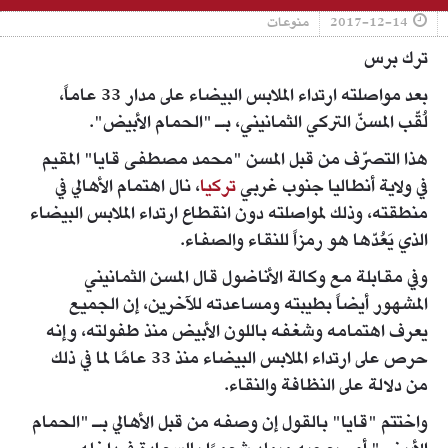
2017-12-14
منوعات
ترك برس
بعد مواصلته ارتداء الملابس البيضاء على مدار 33 عاماً،
لُقّب المسنّ التركي الثمانيني، بـ "الحمام الأبيض".
هذا التصرّف من قبل المسن "محمد مصطفى قايا" المقيم
في ولاية أنطاليا جنوب غربي
تركيا
، نال اهتمام الأهالي في
منطقته، وذلك لمواصلته دون انقطاع ارتداء الملابس البيضاء
الذي يَعُدّها هو رمزاً للنقاء والصفاء.
وفي مقابلة مع وكالة الأناضول قال المسن الثمانيني
المشهور أيضاً بطيبته ومساعدته للآخرين، إن الجميع
يعرف اهتمامه وشغفه باللون الأبيض منذ طفولته، وإنه
حرص على ارتداء الملابس البيضاء منذ 33 عامًا لما في ذلك
من دلالة على النظافة والنقاء.
واختتم "قايا" بالقول إن وصفه من قبل الأهالي بـ "الحمام