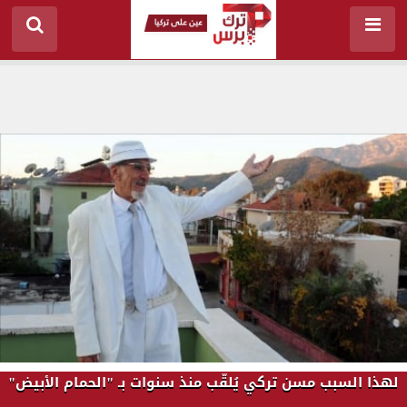
لهذا السبب مسن تركي يُلقّب منذ سنوات بـ "الحمام الأبيض"