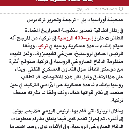
2017-12-19
تحليلات
صحيفة أوراسيا دايلي - ترجمة وتحرير ترك برس
في إطار اتفاقية تصدير منظومة الصواريخ المضادة
للطائرات طراز
إس-400 الروسية
إلى تركيا، من المرجح أنه
سيتم إنشاء قاعدة عسكرية روسية في
تركيا
. ووفقا
للرئيس السابق لروستيخ، سيرغي تشيميزوف، وقبل تثبيت
منظومة الدفاع الصاروخي الروسية في تركيا، ستوقع أنقرة
مع موسكو اتفاقًا حول التعاون العسكري التقني. وبناء
على هذا الاتفاق وقبل نقل هذه المنظومات، قد تطالب
روسيا بإنشاء قاعدة عسكرية على الأراضي التركية، في حين
ستعمد إلى نشر قواتها هناك، وذلك وفقا لما نشرته صحف
تركية.
وخلال الزيارة التي قام بها الرئيس الروسي فلاديمير بوتين
إلى أنقرة، تم إحراز تقدم كبير فيما يتعلق بشراء منظومات
الدفاع الصاروخي الروسية. وفي الأثناء، تولي روسيا اهتماما