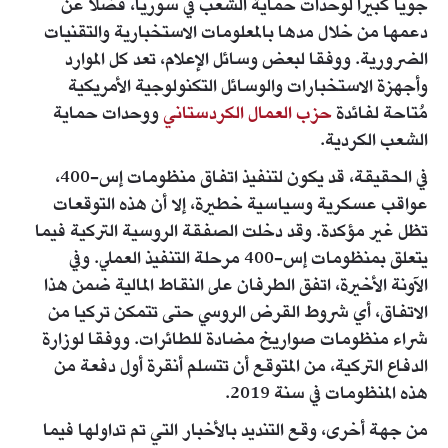
جويا كبيرا لوحدات حماية الشعب في سوريا، فضلا عن
دعمها من خلال مدها بالمعلومات الاستخبارية والتقنيات
الضرورية. ووفقا لبعض وسائل الإعلام، تعد كل الموارد
وأجهزة الاستخبارات والوسائل التكنولوجية الأمريكية
مُتاحة لفائدة
حزب العمال الكردستاني
ووحدات حماية
الشعب الكردية.
في الحقيقة، قد يكون لتنفيذ اتفاق منظومات إس-400،
عواقب عسكرية وسياسية خطيرة، إلا أن هذه التوقعات
تظل غير مؤكدة. وقد دخلت الصفقة الروسية التركية فيما
يتعلق بمنظومات إس-400 مرحلة التنفيذ العملي. وفي
الآونة الأخيرة، اتفق الطرفان على النقاط المالية ضمن هذا
الاتفاق، أي شروط القرض الروسي حتى تتمكن تركيا من
شراء منظومات صواريخ مضادة للطائرات. ووفقا لوزارة
الدفاع التركية، من المتوقع أن تتسلم أنقرة أول دفعة من
هذه المنظومات في سنة 2019.
من جهة أخرى، وقع التنديد بالأخبار التي تم تداولها فيما