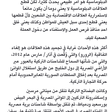
الدبلوماسية هو أمر طبيعي يحدث كثيرا، لكنّ قطع
العلاقات الدبلوماسية لا يعني دوما أن يكون مانعاً
لاستمرارية العلاقات الاقتصادية بين الشعبين لأنّ قطعها
يعني قطع إحدى سبل العيش للمواطن وكذلك يعني غلق
احد منافذ فرص العمل والاستغناء عن
دخول العملة
الصعبة للبلد.
أكثر هذه الأحداث غرابة في تجميد هذه العلاقات هو إلغاء
اتفاقية (الرورو) والتي وُقِّعت في آذار/ مارس عام 2012،
والتي من شأنها السماح للشاحنات التركية بالعبور عبر
الأراضي المصرية إلى دول الخليج عن طريق استغلال الموانئ
المصرية بعد إغلاق السلطات السورية المعابرالحدودية أمام
حركة التجارة التركية.
وكانت البضائع التركية تنقل من مينائي مرسين
وإسكندرونة التركيين إلى المواني المصرية في البحر البيض
بورسعيد ودمياط، ثم تنقل بواسطة شاحنات برية مصرية
إلى الميناء المصري في البحر الأحمر لتنقل مرة ثانية على سفن