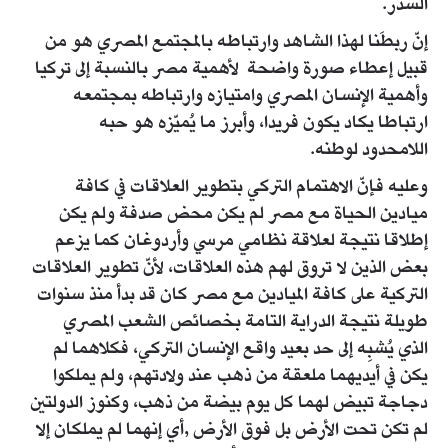
السدر.
إنّ ربطَنا لهذا الشاهد وارتباطه بالمجتمع المصري هو من
قبيل إعطاء صورة واضحة لأهمية مصر بالنسبة إلى تركيا
وأهمية الإنسان المصري وامتيازه وارتباطه بمجتمعه
ارتباطا يكاد يكون فريدا، وأبرز ما يُميّزه هو حبه
اللامحدود لوطنه.
وعليه فإنّ الاهتمام التركي بتطوير العلاقات في كافة
ميادين الحياة مع مصر لم يكن محض صدفة ولم يكن
إطلاقا نتيجة لعلاقة نظامي مرسي وأردوغان كما يزعم
بعض الذين لا تروق لهم هذه العلاقات، لأنّ تطوير العلاقات
التركية على كافة الميادين مع مصر كان قد بدأ منذ سنوات
طويلة نتيجة الدراية التامة بخصائص الشعب المصري
الذي يُشبِه إلى حد بعيد واقع الإنسان التركي، فكلاهما لم
يكن في أيديهما ملعقة من ذهب عند ولادتهم، ولم يملكوا
دجاجة تبيض لهما كل يوم بيضة من ذهب، وكنوز الدولتين
لم تكن تحت الأرض بل فوق الأرض ,أي إنهما لم يملكان إلا