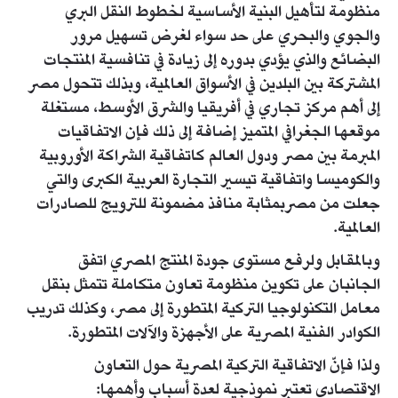
منظومة لتأهيل البنية الأساسية لخطوط النقل البري
والجوي والبحري على حد سواء لغرض تسهيل مرور
البضائع والذي يؤدي بدوره إلى زيادة في تنافسية المنتجات
المشتركة بين البلدين في الأسواق العالمية، وبذلك تتحول مصر
إلى أهم مركز تجاري في أفريقيا والشرق الأوسط، مستغلة
موقعها الجغرافي المتميز إضافة إلى ذلك فإن الاتفاقيات
المبرمة بين مصر ودول العالم كاتفاقية الشراكة الأوروبية
والكوميسا واتفاقية تيسير التجارة العربية الكبرى والتي
جعلت من مصربمثابة منافذ مضمونة للترويج للصادرات
العالمية.
وبالمقابل ولرفع مستوى جودة المنتج المصري اتفق
الجانبان على تكوين منظومة تعاون متكاملة تتمثل بنقل
معامل التكنولوجيا التركية المتطورة إلى مصر، وكذلك تدريب
الكوادر الفنية المصرية على الأجهزة والآلات المتطورة.
ولذا فإنّ الاتفاقية التركية المصرية حول التعاون
الاقتصادي تعتبر نموذجية لعدة أسباب وأهمها: