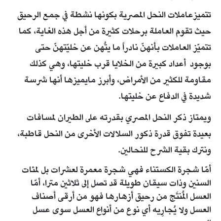
تتميزعاملات النحل المصرية بكونها نشطة في جمع الرحيق
حيث تقوم العاملة برحلات كثيرة من أجل هذه الغاية، كما
تتميّز العاملات بأنهنّ نادراً ما يتُهن عن خليّتهنّ حتى
بوجود أعداد كبيرة من الخلايا قرب خليتها، وهي كذلك
مقاومة للكثير من الأمراض، وأبرز مايميزها أنها شرسة
شديدة في الدفاع عن خليتها.
ويمتاز ذكر النحل المصري بقدرته على الطيران لمسافات
بعيدة تفوق قدرة ذكور السلالات الأخرى من النحل قاطبة،
ونترك بقية الشرح للنحالين.
أمّا شجرة الكستناء فهي شجرة معمرة لعشرات بل لمئات
السنين وذات سيقان طويلة قد تصل إلى ثلاثين مترا، أمّا
العسل المُنتَج من رحيق أزهارها فهو من أرقى أصناف
العسل ولا يُجارِيه أي نوع من أنواع العسل سوى عسل