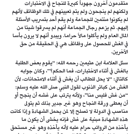
متقدمون آخرون جهوداً كبيرة للنجاح في الاختبارات
ولكنهم لم ينجحون ولم يتم تعيينهم في تلك الوظائف لأنهم
لم يكونوا منتمين للجماعة ولم يقم أحد بتسريب الأسئلة
إليهم. ثم يزعم رجال الجماعة أنهم لم يسرقوا شيئا من
المال العام ولم يأكلوا مالاً حراما. ويبدو أنهم لا يرون بأسا
في الغش للحصول على وظائف هي في الحقيقة من حق
الآخرين.
سئل العلامة ابن عثيمين رحمه الله: “يقوم بعض الطلبة
بالغش في أثناء الاختبارات، فما الحكم؟”، وكان جوابه
كالتالي: “لا يحل للطالب أن يغش في أثناء الامتحانات، لأن
الغش من كبائر الذنوب لقول النبي صلى الله عليه وسلم:
“من غش فليس منا”، ولأنه يترتب على غشه أن ينجح أو
أن يعطى ورقة النجاح وهو غير جدير بذلك ثم يتولى
مناصب في الدولة لا تصلح إلا لمن يحمل الشهادة وإذا كانت
هذه الشهادة مبنية على غش فإنه يخشى أن يكون ما
يأخذه من الرواتب حرام عليه لأنه يأخذه وهو غير مستحق