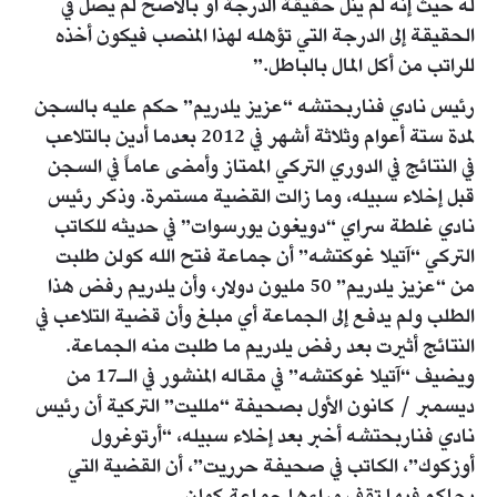
له حيث إنه لم ينل حقيقة الدرجة أو بالأصح لم يصل في
الحقيقة إلى الدرجة التي تؤهله لهذا المنصب فيكون أخذه
للراتب من أكل المال بالباطل.”
رئيس نادي فناربحتشه “عزيز يلدريم” حكم عليه بالسجن
لمدة ستة أعوام وثلاثة أشهر في 2012 بعدما أدين بالتلاعب
في النتائج في الدوري التركي الممتاز وأمضى عاماً في السجن
قبل إخلاء سبيله، وما زالت القضية مستمرة. وذكر رئيس
نادي غلطة سراي “دويغون يورسوات” في حديثه للكاتب
التركي “آتيلا غوكتشه” أن جماعة فتح الله كولن طلبت
من “عزيز يلدريم” 50 مليون دولار، وأن يلدريم رفض هذا
الطلب ولم يدفع إلى الجماعة أي مبلغ وأن قضية التلاعب في
النتائج أثيرت بعد رفض يلدريم ما طلبت منه الجماعة.
ويضيف “آتيلا غوكتشه” في مقاله المنشور في الـ17 من
ديسمبر / كانون الأول بصحيفة “ملليت” التركية أن رئيس
نادي فناربحتشه أخبر بعد إخلاء سبيله، “أرتوغرول
أوزكوك”، الكاتب في صحيفة حرريت”، أن القضية التي