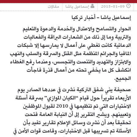
2015-01-09
إسماعيل ياشا
مقالات
إسماعيل ياشا - أخبار تركيا
الحوار والتسامح والاعتدال والخدمة والدعوة والتعليم
والتربية وما إلى ذلك من الشعارات البراقة والفعاليات
الدعائية كانت تغطي على أعمال لا يمارسها إلا شبكات
المافيا والجرائم المنظمة مثل القتل والسرقة والسلب والنهب
والابتزاز والتهديد والتنصت والتجسس، وعندما رفع الغطاء
انكشف كل ما يخفي تحته من أعمال قذرة فاجأت
الجميع.
صحيفة يني شفق التركية نشرت في عددها الصادر يوم
الأربعاء تقريراً حول قيام “الكيان الموازي” بسرقة أسئلة
الاختبارات التي تم تنظيمها في 2010 لقبول الموظفين
وتعيينهم. ويشير التقرير إلى أن النيابة العامة فتحت
تحقيقاً بعد أن نشرت وسائل الإعلام تقارير تفيد بأن
الأسئلة تم تسريبها قبل الاختبارات، وقامت قوات الأمن في