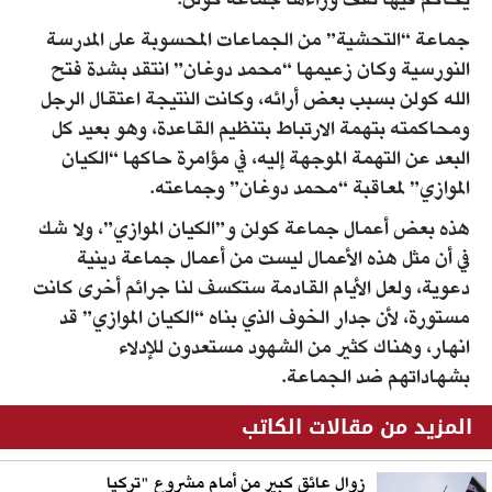
يحاكم فيها تقف وراءها جماعة كولن.
جماعة “التحشية” من الجماعات المحسوبة على المدرسة
النورسية وكان زعيمها “محمد دوغان” انتقد بشدة فتح
الله كولن بسبب بعض أرائه، وكانت النتيجة اعتقال الرجل
ومحاكمته بتهمة الارتباط بتنظيم القاعدة، وهو بعيد كل
البعد عن التهمة الموجهة إليه، في مؤامرة حاكها “الكيان
الموازي” لمعاقبة “محمد دوغان” وجماعته.
هذه بعض أعمال جماعة كولن و”الكيان الموازي”، ولا شك
في أن مثل هذه الأعمال ليست من أعمال جماعة دينية
دعوية، ولعل الأيام القادمة ستكسف لنا جرائم أخرى كانت
مستورة، لأن جدار الخوف الذي بناه “الكيان الموازي” قد
انهار، وهناك كثير من الشهود مستعدون للإدلاء
بشهاداتهم ضد الجماعة.
المزيد من مقالات الكاتب
زوال عائق كبير من أمام مشروع "تركيا