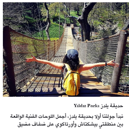
1.jpg
حديقة يلدز Yıldız Parkı
نبدأ جولتنا أولا بحديقة يلدز، أجمل اللوحات الفنية الواقعة
بين منطقتي بيشكتاش وأورتاكوي على ضفاف مضيق