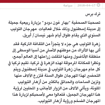
2018-04-17
سياحة
ترك برس
تصحبنا الصحفية "بهار غون دودو" بزيارة ربيعية جميلة
إلى مدينة إسطنبول وذلك خلال فعاليات مهرجان التوليب
السنوي الذي يقام طوال أيام شهر نيسان/ أبريل.
زهرة التوليب هي جزء لا يتجزأ من الثقافة التركية فقد
أتى بها الأتراك من موطنهم الأصلي من آسيا الوسطى إلى
منطقة الأناضول ومنها انتقلت زراعتها إلى العالم أجمع،
ونظرا للمكانة المرموقة لهذه الزهرة في تركيا، تقيم تركيا في
كل عام مهرجان زهرة التوليب في مدينة إسطنبول ويتم
التحضير لهذا المهرجان طوال السنة فتزرع الآلاف منها
وتزين الساحات والحدائق بالكثير من أزهار التيوليب
الملونة، ويأتي الآلاف من الزوار الأجانب و المحليين لرؤية
هذا المهرجان الجميل، فتعالوا معي لأصحبكم لزيارة هذا
المهرجان الضخم ورؤية أزهار التيوليب.