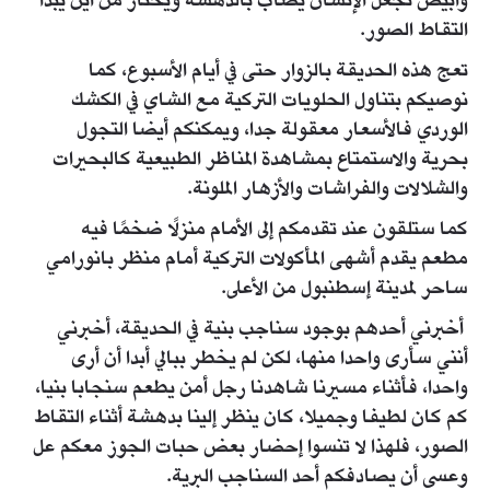
وأبيض تجعل الإنسان يصاب بالدهشة ويحتار من أين يبدأ
التقاط الصور.
تعج هذه الحديقة بالزوار حتى في أيام الأسبوع، كما
نوصيكم بتناول الحلويات التركية مع الشاي في الكشك
الوردي فالأسعار معقولة جدا، ويمكنكم أيضا التجول
بحرية والاستمتاع بمشاهدة المناظر الطبيعية كالبحيرات
والشلالات والفراشات والأزهار الملونة.
كما ستلقون عند تقدمكم إلى الأمام منزلًا ضخمًا فيه
مطعم يقدم أشهى المأكولات التركية أمام منظر بانورامي
ساحر لمدينة إسطنبول من الأعلى.
أخبرني أحدهم بوجود سناجب بنية في الحديقة، أخبرني
أنني سأرى واحدا منها، لكن لم يخطر ببالي أبدا أن أرى
واحدا، فأثناء مسيرنا شاهدنا رجل أمن يطعم سنجابا بنيا،
كم كان لطيفا وجميلا، كان ينظر إلينا بدهشة أثناء التقاط
الصور، فلهذا لا تنسوا إحضار بعض حبات الجوز معكم عل
وعسى أن يصادفكم أحد السناجب البرية.