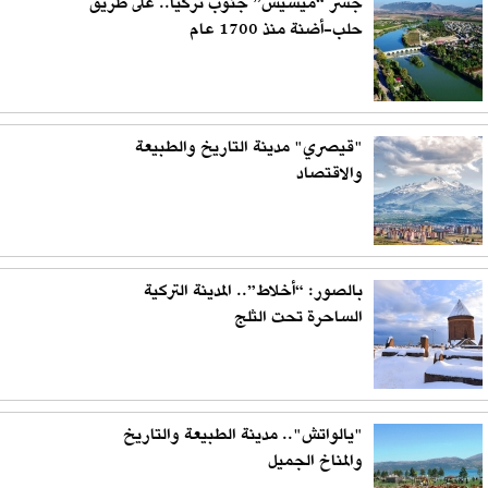
جسر “ميسيس” جنوب تركيا.. على طريق
حلب-أضنة منذ 1700 عام
"قيصري" مدينة التاريخ والطبيعة
والاقتصاد
بالصور: “أخلاط”.. المدينة التركية
الساحرة تحت الثلج
"يالواتش".. مدينة الطبيعة والتاريخ
والمناخ الجميل