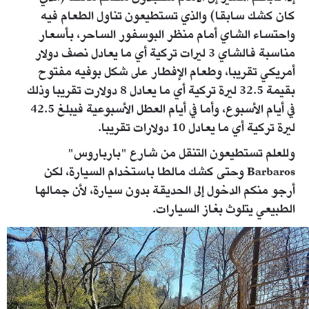
كان كشك سابقا) والذي تستطيعون تناول الطعام فيه
واحتساء الشاي أمام منظر البوسفور الساحر، بأسعار
مناسبة فالشاي 3 ليرات تركية أي ما يعادل نصف دولار
أمريكي تقريبا، وطعام الإفطار على شكل بوفيه مفتوح
بقيمة 32.5 ليرة تركية أي ما يعادل 8 دولارت تقريبا وذلك
في أيام الأسبوع، وأما في أيام العطل الأسبوعية فيبلغ 42.5
ليرة تركية أي ما يعادل 10 دولارات تقريبا.
وللعلم تستطيعون التنقل من شارع "بارباروس"
Barbaros وحتى كشك مالطا باستخدام السيارة، لكن
أرجو منكم الدخول إلى الحديقة بدون سيارة، لأن جمالها
الطبيعي يتلوث بغاز السيارات.
3.jpg