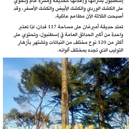
إسطنبول بشرائها وإعلانها كحديقة ومنتزه عام وتحوي
على الكشك الوردي والكشك الأبيض والكشك الأصفر، وقد
أصبحت الثلاثة الآن مطاعم عائلية.
تمتد حديقة أميرغان على مساحة 117 فدان، لذا تعتبر
واحدة من أكبر الحدائق العامة في إسطنبول، وتحتوي على
أكثر من 120 نوع مختلف من النباتات وتشتهر بأزهار
التوليب الذي تجده بمختلف ألوانه.
5.jpg