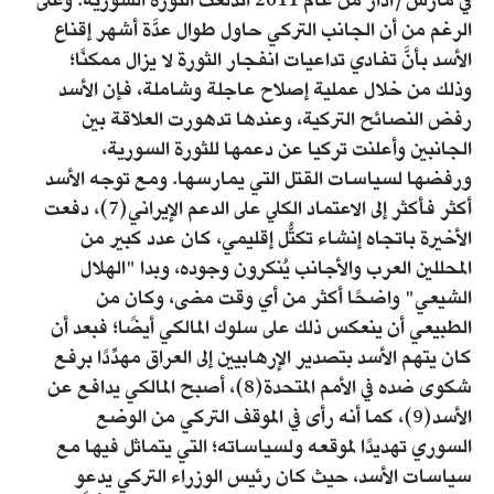
في مارس/آذار من عام 2011 اندلعت الثورة السورية. وعلى
الرغم من أن الجانب التركي حاول طوال عدَّة أشهر إقناع
الأسد بأنَّ تفادي تداعيات انفجار الثورة لا يزال ممكنًا؛
وذلك من خلال عملية إصلاح عاجلة وشاملة، فإن الأسد
رفض النصائح التركية، وعندها تدهورت العلاقة بين
الجانبين وأعلنت تركيا عن دعمها للثورة السورية،
ورفضها لسياسات القتل التي يمارسها. ومع توجه الأسد
أكثر فأكثر إلى الاعتماد الكلي على الدعم الإيراني(7)، دفعت
الأخيرة باتجاه إنشاء تكتُّل إقليمي، كان عدد كبير من
المحللين العرب والأجانب يُنكرون وجوده، وبدا "الهلال
الشيعي" واضحًا أكثر من أي وقت مضى، وكان من
الطبيعي أن ينعكس ذلك على سلوك المالكي أيضًا؛ فبعد أن
كان يتهم الأسد بتصدير الإرهابيين إلى العراق مهدِّدًا برفع
شكوى ضده في الأمم المتحدة(8)، أصبح المالكي يدافع عن
الأسد(9)، كما أنه رأى في الموقف التركي من الوضع
السوري تهديدًا لموقعه ولسياساته؛ التي يتماثل فيها مع
سياسات الأسد، حيث كان رئيس الوزراء التركي يدعو