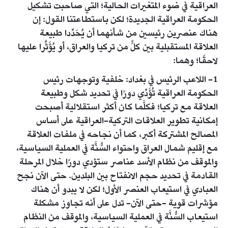
العراقية في ضوء المتغيرات الحالية؛ التي صاحبت تشكيل
الحكومة العراقية الجديدة؛ لكن باستطاعتنا القول: إن
هناك عنصرين رئيسين من شأنهما أن يُحَدِّدا طبيعة
العلاقة المستقبلية بين كلٍّ من تركيا والعراق، أو يُؤَثِّرا عليها
لاحقًا؛ وهما:
1- اللاعب الرئيس في بغداد: خلفية وتوجهات رئيس
الحكومة العراقية تُؤَدِّي دورًا في تحديد شكل وطبيعة
العلاقة مع تركيا؛ فكلَّما كان أكثر استقلالية أصبحت
إمكانية تطوير العلاقات التركية-العراقية على أساس
المصالح المشتركة أكبر، كما أن نجاحه في ملفات العلاقة
مع إقليم شمال العراق واحتواء السُّنَّة في العملية السياسية،
والموقف من نظام الأسد عناصر ستؤدي دورًا خلال المرحلة
القادمة في تحديد حجم الانفتاح بين البلدين. حتى الآن نجح
العبادي في استيعاب العنصر الأول؛ لكن لا يبدو أن هناك
مؤشرات قوية -حتى الآن- تدل على أنه تجاوز مشكلة
استيعاب السُّنَّة في العملية السياسية، والموقف من النظام