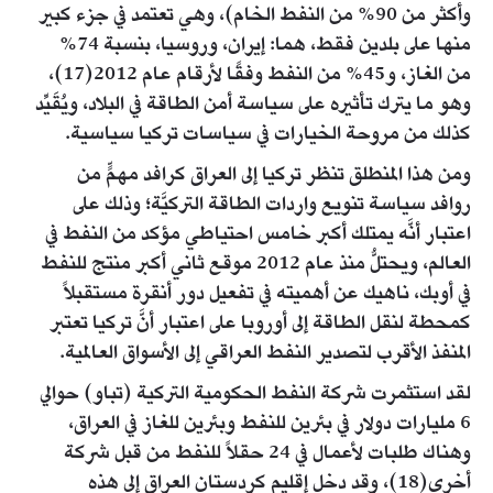
وأكثر من 90% من النفط الخام)، وهي تعتمد في جزء كبير
منها على بلدين فقط، هما: إيران، وروسيا، بنسبة 74%
من الغاز، و45% من النفط وفقًا لأرقام عام 2012(17)،
وهو ما يترك تأثيره على سياسة أمن الطاقة في البلاد، ويُقَيِّد
كذلك من مروحة الخيارات في سياسات تركيا سياسية.
ومن هذا المنطلق تنظر تركيا إلى العراق كرافد مهمٍّ من
روافد سياسة تنويع واردات الطاقة التركيَّة؛ وذلك على
اعتبار أنَّه يمتلك أكبر خامس احتياطي مؤكد من النفط في
العالم، ويحتلُّ منذ عام 2012 موقع ثاني أكبر منتج للنفط
في أوبك، ناهيك عن أهميته في تفعيل دور أنقرة مستقبلاً
كمحطة لنقل الطاقة إلى أوروبا على اعتبار أنَّ تركيا تعتبر
المنفذ الأقرب لتصدير النفط العراقي إلى الأسواق العالمية.
لقد استثمرت شركة النفط الحكومية التركية (تباو) حوالي
6 مليارات دولار في بئرين للنفط وبئرين للغاز في العراق،
وهناك طلبات لأعمال في 24 حقلاً للنفط من قبل شركة
أخرى(18)، وقد دخل إقليم كردستان العراق إلى هذه