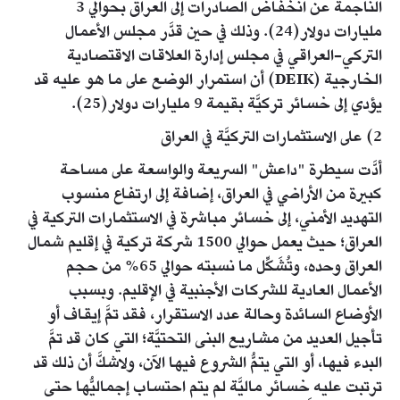
الناجمة عن انخفاض الصادرات إلى العراق بحوالي 3
مليارات دولار(24). وذلك في حين قدَّر مجلس الأعمال
التركي-العراقي في مجلس إدارة العلاقات الاقتصادية
الخارجية (DEIK) أن استمرار الوضع على ما هو عليه قد
يؤدي إلى خسائر تركيَّة بقيمة 9 مليارات دولار(25).
2) على الاستثمارات التركيَّة في العراق
أدَّت سيطرة "داعش" السريعة والواسعة على مساحة
كبيرة من الأراضي في العراق، إضافة إلى ارتفاع منسوب
التهديد الأمني، إلى خسائر مباشرة في الاستثمارات التركية في
العراق؛ حيث يعمل حوالي 1500 شركة تركية في إقليم شمال
العراق وحده، وتُشَكِّل ما نسبته حوالي 65% من حجم
الأعمال العادية للشركات الأجنبية في الإقليم. وبسبب
الأوضاع السائدة وحالة عدد الاستقرار، فقد تمَّ إيقاف أو
تأجيل العديد من مشاريع البنى التحتيَّة؛ التي كان قد تمَّ
البدء فيها، أو التي يتمُّ الشروع فيها الآن، ولاشكَّ أن ذلك قد
ترتبت عليه خسائر ماليَّة لم يتم احتساب إجماليُّها حتى