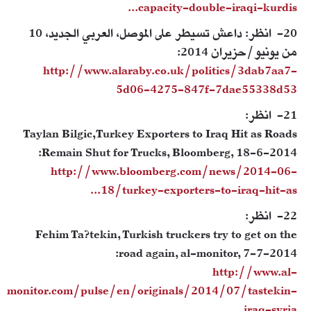
capacity-double-iraqi-kurdis...
20- انظر: داعش تسيطر على الموصل، العربي الجديد، 10
من يونيو/حزيران 2014:
http://www.alaraby.co.uk/politics/3dab7aa7-
5d06-4275-847f-7dae55338d53
21- انظر:
Taylan Bilgic,Turkey Exporters to Iraq Hit as Roads
Remain Shut for Trucks, Bloomberg, 18-6-2014:
http://www.bloomberg.com/news/2014-06-
18/turkey-exporters-to-iraq-hit-as...
22- انظر:
Fehim Ta?tekin, Turkish truckers try to get on the
road again, al-monitor, 7-7-2014:
http://www.al-
monitor.com/pulse/en/originals/2014/07/tastekin-