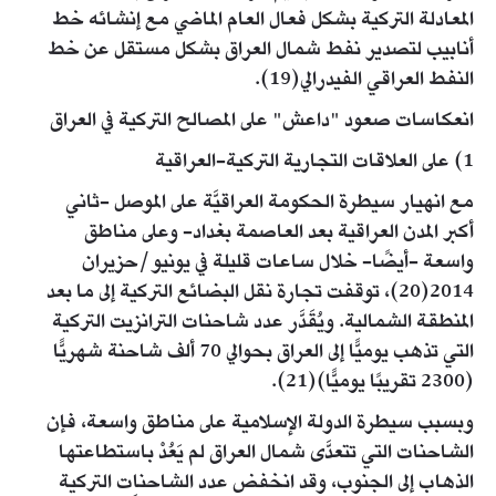
المعادلة التركية بشكل فعال العام الماضي مع إنشائه خط
أنابيب لتصدير نفط شمال العراق بشكل مستقل عن خط
النفط العراقي الفيدرالي(19).
انعكاسات صعود "داعش" على المصالح التركية في العراق
1) على العلاقات التجارية التركية-العراقية
مع انهيار سيطرة الحكومة العراقيَّة على الموصل -ثاني
أكبر المدن العراقية بعد العاصمة بغداد- وعلى مناطق
واسعة -أيضًا- خلال ساعات قليلة في يونيو/حزيران
2014(20)، توقفت تجارة نقل البضائع التركية إلى ما بعد
المنطقة الشمالية. ويُقَدَّر عدد شاحنات الترانزيت التركية
التي تذهب يوميًّا إلى العراق بحوالي 70 ألف شاحنة شهريًّا
(2300 تقريبًا يوميًّا)(21).
وبسبب سيطرة الدولة الإسلامية على مناطق واسعة، فإن
الشاحنات التي تتعدَّى شمال العراق لم يَعُدْ باستطاعتها
الذهاب إلى الجنوب، وقد انخفض عدد الشاحنات التركية