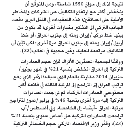
نتيجة لذلك إلى حوالي 1550 شاحنة، ومن المتوقَّع أن
ينخفض أكثر مع ارتفاع التكاليف على الشركات والمخاطر
الأمنية على السائقين؛ هذه التعقيدات في النقل البري دفعت
الجانب التركي إلى التفكير بخيارات أخرى؛ قد يكون من
بينها خط تركيا/إيران ومنه إلى جنوب العراق، أو خط
أربيل/إيران ومنه إلى جنوب العراق مرة أخرى؛ لكن تبَّين أن
التكاليف مرتفعة للغاية، وغير مجدية في الغالب(22).
ووفقًا لجمعية المصدِّرين الأتراك فإن حجم الصادرات
التركية إلى العراق انخفض بنسبة 21% في شهر يونيو/
حزيران 2014 مقارنة بالعام الذي سبقه؛ الأمر الذي دفع
ترتيب العراق إلى التراجع إلى المرتبة الثالثة في قائمة أكبر
مستوعبي الصادرات التركية، ثم تراجعت الصادرات
التركية إليه مرة أخرى بنسبة 46% في يوليو/تموز لتتراجع
مرتبة العراق -أيضًا- إلى الخامسة، وفي أغسطس/آب
تراجعت الصادرات التركية على أساس سنوي بنسبة 21%
(23)، وقدَّر وزير الاقتصاد التركي حجم الخسائر التركية