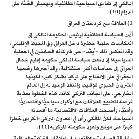
المالكي إلى تفادي السياسية الطائفية، وتهميش السُّنَّة على
الدوام(10).
3) العلاقة مع كردستان العراق
أدَّت السياسة الطائفية لرئيس الحكومة المالكي إلى
انعكاسات سلبية خطيرة داخل العراق وفي المحيط الإقليمي،
وقد انعكس ذلك -أيضًا- على شركائه السابقين في العملية
السياسية؛ إذ دفعت سياسة المالكي حكومة إقليم شمال
العراق إلى سياسات أكثر استقلالية، وقد أجبرها وضعها
الجغرافي على الانفتاح على تركيا بشكل كبير؛ لكونها
الشريان الحيوي للإقليم، والمنفذ الوحيد له إلى العالم
الخارجي، على الجانب التركي كانت هذه الخطوة بمثابة
فرصة لتطبيع العلاقات مع الأكراد سياسيًّا واقتصاديًّا
وأمنيًّا، وأصلحت العلاقات الاقتصادية ما أفسدته
السياسة، لكنَّ المالكي رأى في التعاون التركي-الكردي خطرًا
كبيرًا على موقع ونفوذ حكومته المركزية(11).