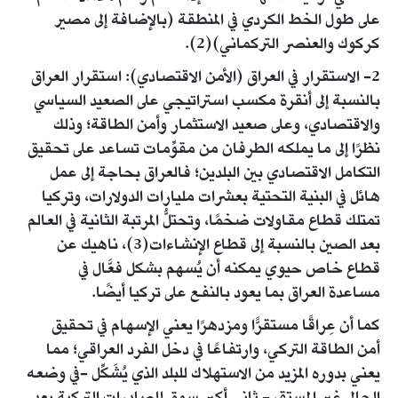
على طول الخط الكردي في المنطقة (بالإضافة إلى مصير
كركوك والعنصر التركماني)(2).
2- الاستقرار في العراق (الأمن الاقتصادي): استقرار العراق
بالنسبة إلى أنقرة مكسب استراتيجي على الصعيد السياسي
والاقتصادي، وعلى صعيد الاستثمار وأمن الطاقة؛ وذلك
نظرًا إلى ما يملكه الطرفان من مقوِّمات تساعد على تحقيق
التكامل الاقتصادي بين البلدين؛ فالعراق بحاجة إلى عمل
هائل في البنية التحتية بعشرات مليارات الدولارات، وتركيا
تمتلك قطاع مقاولات ضخمًا، وتحتلُّ المرتبة الثانية في العالم
بعد الصين بالنسبة إلى قطاع الإنشاءات(3)، ناهيك عن
قطاع خاص حيوي يمكنه أن يُسهم بشكل فعَّال في
مساعدة العراق بما يعود بالنفع على تركيا أيضًا.
كما أن عِراقًا مستقرًّا ومزدهرًا يعني الإسهام في تحقيق
أمن الطاقة التركي، وارتفاعًا في دخل الفرد العراقي؛ مما
يعني بدوره المزيد من الاستهلاك للبلد الذي يُشَكِّل -في وضعه