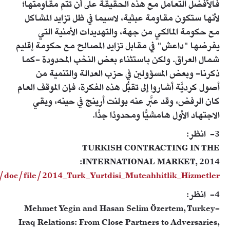
فالأفضل التعامل مع هذه الحقيقة على أن تتم مقاومتها؛
لأنها ستكون مقاومة عبثية، لاسيما في ظل تزايد المشاكل
مع حكومة المالكي من جهة، والتهديدات الأمنية التي
يفرضها "داعش" في مقابل تزايد المصالح مع حكومة إقليم
شمال العراق. ولكن باستثناء بعض النخب المحدودة -كما
ذكرنا- وبعض المسؤولين في حزب العدالة والتنمية من
أصول كرديَّة أشاروا إلى تقبُّل هذه الفكرة، فإن الموقف العام
كان الرفض، وقد عبَّر عنه بولنت أرينج في حينه، وبقي
الاجتهاد الأول هامشيًّا ومحدودًا جدًّا.
3- انظر:
TURKISH CONTRACTING IN THE
INTERNATIONAL MARKET, 2014:
doc/file/2014_Turk_Yurtdisi_Muteahhitlik_Hizmetler...
4- انظر:
Mehmet Yegin and Hasan Selim Özertem, Turkey-
Iraq Relations: From Close Partners to Adversaries,