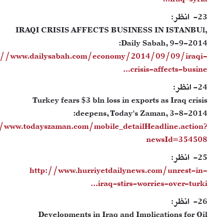
iraq-syria...
23- انظر:
IRAQI CRISIS AFFECTS BUSINESS IN ISTANBUl,
Daily Sabah, 9-9-2014:
://www.dailysabah.com/economy/2014/09/09/iraqi-
crisis-affects-busine...
24- انظر:
Turkey fears $3 bln loss in exports as Iraq crisis
deepens, Today's Zaman, 3-8-2014:
//www.todayszaman.com/mobile_detailHeadline.action?
newsId=354508
25- انظر:
http://www.hurriyetdailynews.com/unrest-in-
iraq-stirs-worries-over-turki...
26- انظر:
Developments in Iraq and Implications for Oil