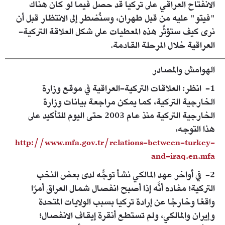
الانفتاح العراقي على تركيا قد حصل فيما لو كان هناك
"فيتو" عليه من قبل طهران، وسنُضطر إلى الانتظار قبل أن
نرى كيف ستؤثِّر هذه المعطيات على شكل العلاقة التركية-
العراقية خلال المرحلة القادمة.
الهوامش والمصادر
1- انظر: العلاقات التركية-العراقية في موقع وزارة
الخارجية التركية، كما يمكن مراجعة بيانات وزارة
الخارجية التركية منذ عام 2003 حتى اليوم للتأكيد على
هذا التوجه،
http://www.mfa.gov.tr/relations-between-turkey-
and-iraq.en.mfa
2- في أواخر عهد المالكي نشأ توجُّه لدى بعض النخب
التركية؛ مفاده أنَّه إذا أصبح انفصال شمال العراق أمرًا
واقعًا وخارجًا عن إرادة تركيا بسبب الولايات المتحدة
وإيران والمالكي، ولم تستطع أنقرة إيقاف الانفصال؛