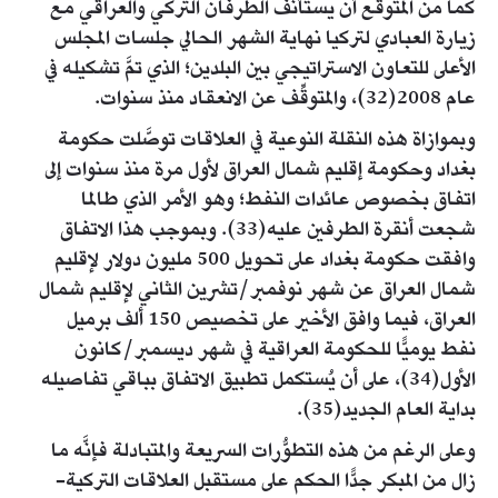
كما من المتوقَّع أن يستأنف الطرفان التركي والعراقي مع
زيارة العبادي لتركيا نهاية الشهر الحالي جلسات المجلس
الأعلى للتعاون الاستراتيجي بين البلدين؛ الذي تمَّ تشكيله في
عام 2008(32)، والمتوقِّف عن الانعقاد منذ سنوات.
وبموازاة هذه النقلة النوعية في العلاقات توصَّلت حكومة
بغداد وحكومة إقليم شمال العراق لأول مرة منذ سنوات إلى
اتفاق بخصوص عائدات النفط؛ وهو الأمر الذي طالما
شجعت أنقرة الطرفين عليه(33). وبموجب هذا الاتفاق
وافقت حكومة بغداد على تحويل 500 مليون دولار لإقليم
شمال العراق عن شهر نوفمبر/تشرين الثاني لإقليم شمال
العراق، فيما وافق الأخير على تخصيص 150 ألف برميل
نفط يوميًّا للحكومة العراقية في شهر ديسمبر/كانون
الأول(34)، على أن يُستكمل تطبيق الاتفاق بباقي تفاصيله
بداية العام الجديد(35).
وعلى الرغم من هذه التطوُّرات السريعة والمتبادلة فإنَّه ما
زال من المبكر جدًّا الحكم على مستقبل العلاقات التركية-