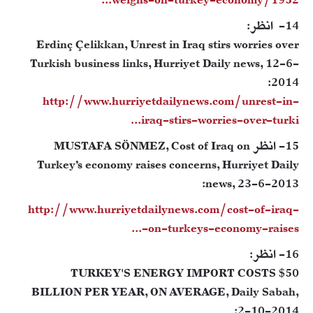
weighs-on-turkey-economy/1952...
14- انظر:
Erdinç Çelikkan, Unrest in Iraq stirs worries over
Turkish business links, Hurriyet Daily news, 12-6-
2014:
http://www.hurriyetdailynews.com/unrest-in-
iraq-stirs-worries-over-turki...
15- انظر MUSTAFA SÖNMEZ, Cost of Iraq on
Turkey’s economy raises concerns, Hurriyet Daily
news, 23-6-2013:
http://www.hurriyetdailynews.com/cost-of-iraq-
on-turkeys-economy-raises-...
16- انظر:
TURKEY'S ENERGY IMPORT COSTS $50
BILLION PER YEAR, ON AVERAGE, Daily Sabah,
2-10-2014: