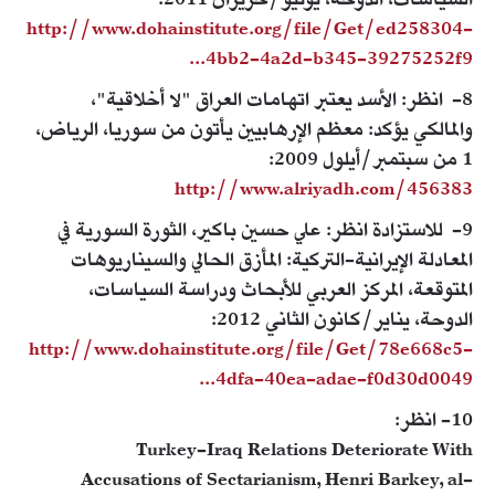
السياسات، الدوحة، يونيو/حزيران 2011:
http://www.dohainstitute.org/file/Get/ed258304-
4bb2-4a2d-b345-39275252f9...
8- انظر: الأسد يعتبر اتهامات العراق "لا أخلاقية"،
والمالكي يؤكد: معظم الإرهابيين يأتون من سوريا، الرياض،
1 من سبتمبر/أيلول 2009:
http://www.alriyadh.com/456383
9- للاستزادة انظر: علي حسين باكير، الثورة السورية في
المعادلة الإيرانية-التركية: المأزق الحالي والسيناريوهات
المتوقعة، المركز العربي للأبحاث ودراسة السياسات،
الدوحة، يناير/كانون الثاني 2012:
http://www.dohainstitute.org/file/Get/78e668c5-
4dfa-40ea-adae-f0d30d0049...
10- انظر:
Turkey-Iraq Relations Deteriorate With
Accusations of Sectarianism, Henri Barkey, al-