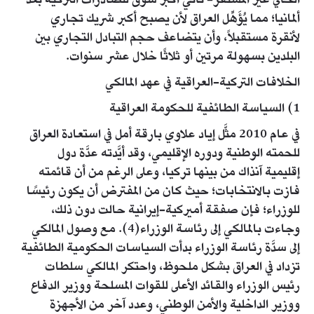
الحالي غير المستقر- ثاني أكبر سوق للصادرات التركية بعد
ألمانيا؛ مما يُؤَهِّل العراق لأن يصبح أكبر شريك تجاري
لأنقرة مستقبلاً، وأن يتضاعف حجم التبادل التجاري بين
البلدين بسهولة مرتين أو ثلاثًا خلال عشر سنوات.
الخلافات التركية-العراقية في عهد المالكي
1) السياسة الطائفية للحكومة العراقية
في عام 2010 مثَّل إياد علاوي بارقة أمل في استعادة العراق
للحمته الوطنية ودوره الإقليمي، وقد أيَّدته عدَّة دول
إقليمية آنذاك من بينها تركيا، وعلى الرغم من أن قائمته
فازت بالانتخابات؛ حيث كان من المفترض أن يكون رئيسًا
للوزراء؛ فإن صفقة أميركية-إيرانية حالت دون ذلك،
وجاءت بالمالكي إلى رئاسة الوزراء(4). مع وصول المالكي
إلى سدَّة رئاسة الوزراء بدأت السياسات الحكومية الطائفية
تزداد في العراق بشكل ملحوظ، واحتكر المالكي سلطات
رئيس الوزراء والقائد الأعلى للقوات المسلحة ووزير الدفاع
ووزير الداخلية والأمن الوطني، وعدد آخر من الأجهزة