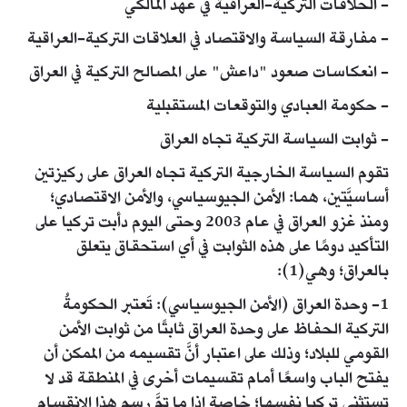
- الخلافات التركية-العراقية في عهد المالكي
- مفارقة السياسة والاقتصاد في العلاقات التركية-العراقية
- انعكاسات صعود "داعش" على المصالح التركية في العراق
- حكومة العبادي والتوقعات المستقبلية
- ثوابت السياسة التركية تجاه العراق
تقوم السياسة الخارجية التركية تجاه العراق على ركيزتين
أساسيَّتين، هما: الأمن الجيوسياسي، والأمن الاقتصادي؛
ومنذ غزو العراق في عام 2003 وحتى اليوم دأبت تركيا على
التأكيد دومًا على هذه الثوابت في أي استحقاق يتعلق
بالعراق؛ وهي(1):
1- وحدة العراق (الأمن الجيوسياسي): تَعتبر الحكومةُ
التركية الحفاظ على وحدة العراق ثابتًا من ثوابت الأمن
القومي للبلاد؛ وذلك على اعتبار أنَّ تقسيمه من الممكن أن
يفتح الباب واسعًا أمام تقسيمات أخرى في المنطقة قد لا
تستثني تركيا نفسها؛ خاصة إذا ما تمَّ رسم هذا الانقسام