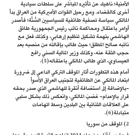
الأمنية؛ ناهيك عن تأثيره المباشر على سلطات سيادية
أخرى كالقضاء. ومع رحيل القوات الأميركية من العراق بدأ
المالكي سياسة تصفية طائفية للسياسيين السُّنَّة؛ فأصدر
أوامر باعتقال ومحاكمة نائب رئيس الجمهورية طائق
الهاشمي بتهمة تشكيل تنظيم إرهابي، وكذلك فعل مع
نائبه صالح المطلق؛ حيث طالب بإقالته من منصبه بعد
حجب الثقة عنه، وكذلك وزير المالية السني رافع
العيساوي، الذي طالب المالكي باعتقاله(5).
أمام هذه التطورات أثار الموقف التركي الداعي إلى ضرورة
ابتعاد المالكي عن الطائفية لتجنيب العراق الأسوأ
-بالإضافة إلى استضافة أنقرة للهاشمي الذي صدر بحقه
قرار بالإعدام- غضبَ المالكي، وانعكس ذلك بشكل سلبي
على العلاقات الثنائية بين البلدين وسط اتهامات
متبادلة(6).
2) الموقف من سوريا