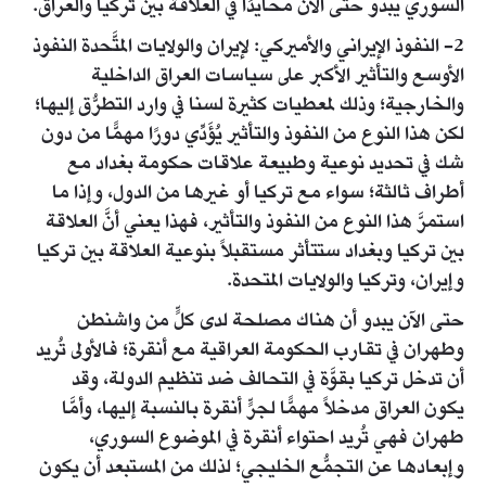
السوري يبدو حتى الآن محايدًا في العلاقة بين تركيا والعراق.
2- النفوذ الإيراني والأميركي: لإيران والولايات المتَّحدة النفوذ
الأوسع والتأثير الأكبر على سياسات العراق الداخلية
والخارجية؛ وذلك لمعطيات كثيرة لسنا في وارد التطرُّق إليها؛
لكن هذا النوع من النفوذ والتأثير يُؤَدِّي دورًا مهمًّا من دون
شك في تحديد نوعية وطبيعة علاقات حكومة بغداد مع
أطراف ثالثة؛ سواء مع تركيا أو غيرها من الدول، وإذا ما
استمرَّ هذا النوع من النفوذ والتأثير، فهذا يعني أنَّ العلاقة
بين تركيا وبغداد ستتأثر مستقبلاً بنوعية العلاقة بين تركيا
وإيران، وتركيا والولايات المتحدة.
حتى الآن يبدو أن هناك مصلحة لدى كلٍّ من واشنطن
وطهران في تقارب الحكومة العراقية مع أنقرة؛ فالأولى تُريد
أن تدخل تركيا بقوَّة في التحالف ضد تنظيم الدولة، وقد
يكون العراق مدخلاً مهمًّا لجرٍّ أنقرة بالنسبة إليها، وأمَّا
طهران فهي تُريد احتواء أنقرة في الموضوع السوري،
وإبعادها عن التجمُّع الخليجي؛ لذلك من المستبعد أن يكون