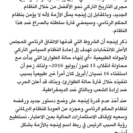
مجرى التاريخ التركي نحو الأفضل من خلال النظام
الجديد، وبالمقابل إن إينجه يمثّل الأزمة لأنه لا يؤمن بنظام
الحكم الرئاسي، وسيمضي فترة سلطته بالصراع ضد هذا
النظام.
ذكر إينجه أن الشروط التي قدمّها الاتفاق الرئاسي للمجلس
الأعلى للانتخابات تهدف إلى إعادة النظام السياسي التركي
لأجوائه الطبيعية -أي إنهاء حالة الطوارئ التي بدأت مع
محاولة انقلاب 15 تموز/يوليو 2016- ولذلك زعم أن
استفتاء 16 نسيان/أبريل كان أمراً غير طبيعياً بسبب
تنفيذه خلال فترة حالة الطوارئ، وبذلك قد أعلن الحرب
ضد إرادة الشعب وبالتالي ضد الديمقراطية.
عند أخذ عدم قدرة إينجه على وضع دستور جديد ورفضه
لنظام الحكم الرئاسي وعجزه عن العودة للنظام البرلماني
وسعيه لإيقاف الاستثمارات الحالية بعين الاعتبار، نستطيع
رؤية السبب الرئيس في ربط اسم إينجه بالأزمة بشكل