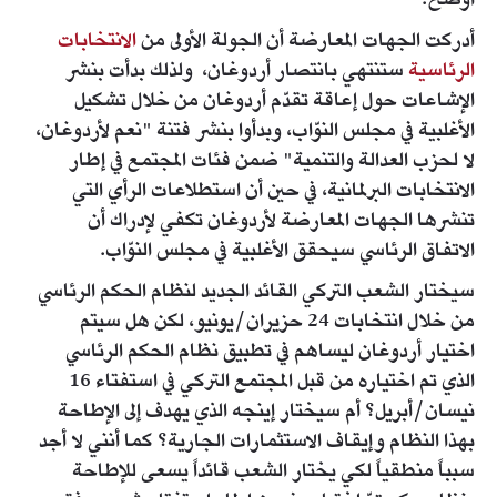
أوضح.
أدركت الجهات المعارضة أن الجولة الأولى من
الانتخابات
الرئاسية
ستنتهي بانتصار أردوغان، ولذلك بدأت بنشر
الإشاعات حول إعاقة تقدّم أردوغان من خلال تشكيل
الأغلبية في مجلس النوّاب، وبدأوا بنشر فتنة "نعم لأردوغان،
لا لحزب العدالة والتنمية" ضمن فئات المجتمع في إطار
الانتخابات البرلمانية، في حين أن استطلاعات الرأي التي
تنشرها الجهات المعارضة لأردوغان تكفي لإدراك أن
الاتفاق الرئاسي سيحقق الأغلبية في مجلس النوّاب.
سيختار الشعب التركي القائد الجديد لنظام الحكم الرئاسي
من خلال انتخابات 24 حزيران/يونيو، لكن هل سيتم
اختيار أردوغان ليساهم في تطبيق نظام الحكم الرئاسي
الذي تم اختياره من قبل المجتمع التركي في استفتاء 16
نيسان/أبريل؟ أم سيختار إينجه الذي يهدف إلى الإطاحة
بهذا النظام وإيقاف الاستثمارات الجارية؟ كما أنني لا أجد
سبباً منطقياً لكي يختار الشعب قائداً يسعى للإطاحة