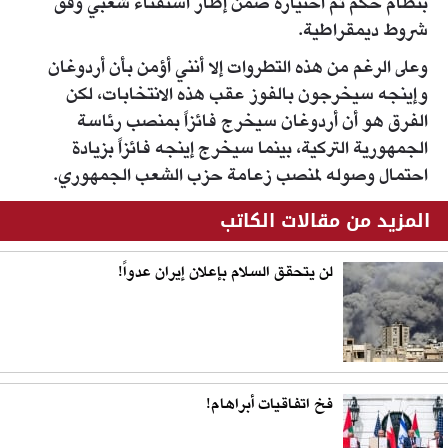
بنظام حكم تمّ اختياره ضمن إطار استفتاء شعبي وفق
شروط ديمقراطية.
وعلى الرغم من هذه التطروات إلا أنني أؤمن بأن أردوغان
وإينجه سيخرجون بالفوز عقب هذه الانتخابات، لكن
الفرق هو أن أردوغان سيخرج فائزاً بمنصب رئاسة
الجمهورية التركية، بينما سيخرج إينجه فائزاً بزيادة
احتمال وصوله لمنصب زعامة حزب الشعب الجمهوري.
المزيد من مقالات الكاتب
لن يتحقق السلام بإعلان إيران عدواً!
فخ اتفاقيات أبراهام!