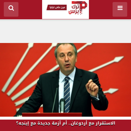
الاستقرار مع أردوغان.. أم أزمة جديدة مع إينجه؟