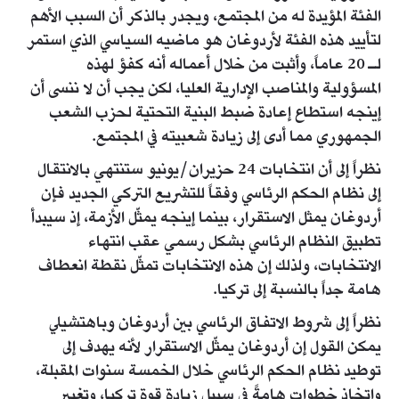
الفئة المؤيدة له من المجتمع، ويجدر بالذكر أن السبب الأهم
لتأييد هذه الفئة لأردوغان هو ماضيه السياسي الذي استمر
لـ 20 عاماً، وأثبت من خلال أعماله أنه كفؤ لهذه
المسؤولية والمناصب الإدارية العليا، لكن يجب أن لا ننسى أن
إينجه استطاع إعادة ضبط البنية التحتية لحزب الشعب
الجمهوري مما أدى إلى زيادة شعبيته في المجتمع.
نظراً إلى أن انتخابات 24 حزيران/يونيو ستنتهي بالانتقال
إلى نظام الحكم الرئاسي وفقاً للتشريع التركي الجديد فإن
أردوغان يمثل الاستقرار، بينما إينجه يمثّل الأزمة، إذ سيبدأ
تطبيق النظام الرئاسي بشكل رسمي عقب انتهاء
الانتخابات، ولذلك إن هذه الانتخابات تمثّل نقطة انعطاف
هامة جداً بالنسبة إلى تركيا.
نظراً إلى شروط الاتفاق الرئاسي بين أردوغان وباهتشيلي
يمكن القول إن أردوغان يمثّل الاستقرار لأنه يهدف إلى
توطيد نظام الحكم الرئاسي خلال الخمسة سنوات المقبلة،
واتخاذ خطوات هامةً في سبيل زيادة قوة تركيا، وتغيير