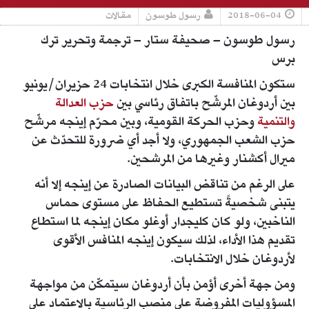
2018-06-04
رسول طوسون
مقالات
رسول طوسون – صحيفة ستار – ترجمة وتحرير ترك
برس
ستكون المنافسة الكبرى خلال انتخابات 24 حزيران/يونيو
بين أردوغان المرشّح باتفاق رئاسي بين
حزب العدالة
والتنمية
وحزب الحركة القومية، وبين محرّم إينجه مرشّح
حزب الشعب الجمهوري، ولا أجد أي ضرورة للتحدّث عن
ميرال أكشنار وغيرها من المرشحين.
على الرغم من تناقض البيانات الصادرة عن إينجه إلا أنه
يتبنى شخصيةً تستطيع الحفاظ على مستوى حماس
الناخبين، ولو كان كليجدار أوغلو مكان إينجه لما استطاع
تقديم هذا الأداء، لذلك سيكون إينجه المنافس الأقوى
لأردوغان خلال الانتخابات.
ومن جهة أخرى أؤمن بأن أردوغان سيتمكّن من مواجهة
المسؤوليات المفروضة على منصب الرئاسية بالاعتماد على