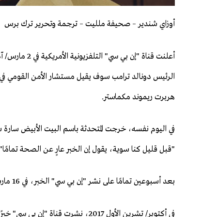
أوزاي شندير – صحيفة ملليت – ترجمة وتحرير ترك برس
الرئيس دونالد ترامب سوف يقيل مستشار الأمن القومي في 
هربرت ريموند مكماستر.
في اليوم نفسه، خرجت المتحدثة باسم البيت الأبيض سارة س
"قبل قليل كنا سوية، يقول إن الخبر عارٍ عن الصحة تمامًا".
بعد أسبوعين تمامًا على نشر "إن بي سي" الخبر، في 16 مارس، أُقيل مستشار الأمن القومي في البيت الأبيض.
في أكتوبر/ تشرين الأول 2017، نشرت قنا