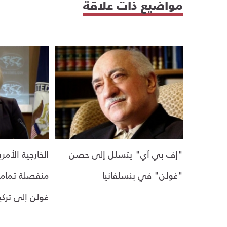
مواضيع ذات علاقة
"إف بي آي" يتسلل إلى حصن
الخارجية الأم
"غولن" في بنسلفانيا
منفصلة تماما
غولن إلى تركيا