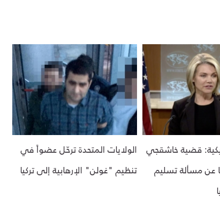
ريكية: قضية خاشقجي
الولايات المتحدة ترحّل عضواً في
 عن مسألة تسليم
تنظيم "غولن" الإرهابية إلى تركيا