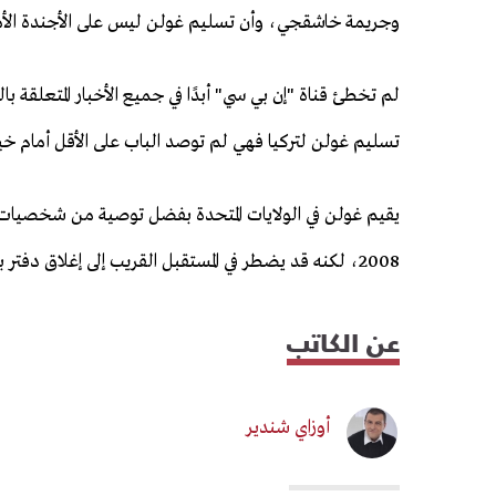
وجريمة خاشقجي، وأن تسليم غولن ليس على الأجندة الأم
لم تخطئ قناة "إن بي سي" أبدًا في جميع الأخبار المتعلقة با
تسليم غولن لتركيا فهي لم توصد الباب على الأقل أمام خيار
يقيم غولن في الولايات المتحدة بفضل توصية من شخصيات هام
2008، لكنه قد يضطر في المستقبل القريب إلى إغلاق دفتر بنسلفانيا..
عن الكاتب
أوزاي شندير