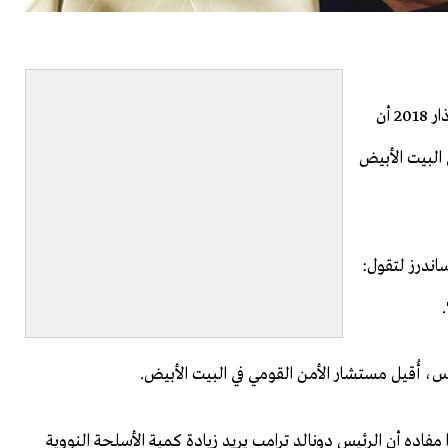
أعلنت قناة "إن بي سي" التلفزيونية الأمريكية في 2 مارس/ آذار 2018 أن
البيت الأبيض
اندرز لتقول:
ة "إن بي سي" خبرًا مفاده أن الرئيس دونالد ترامب يريد زيادة كمية الأسلحة النووية