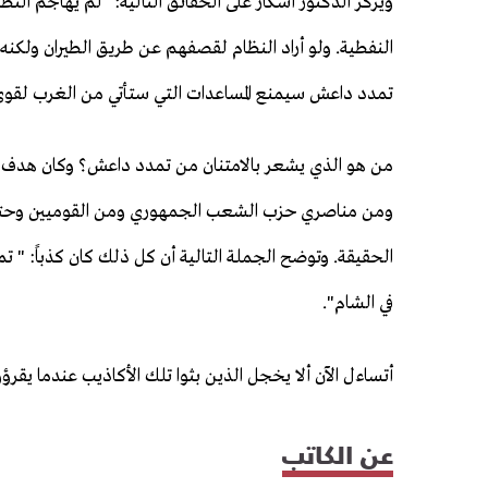
ويركز الدكتور آشكار على الحقائق التالية: "لم يهاجم الن
النفطية. ولو أراد النظام لقصفهم عن طريق الطيران ولكنه
تمدد داعش سيمنع المساعدات التي ستأتي من الغرب لقوى 
من هو الذي يشعر بالامتنان من تمدد داعش؟ وكان هدف الذي
ومن مناصري حزب الشعب الجمهوري ومن القوميين وحتى من
الحقيقة. وتوضح الجملة التالية أن كل ذلك كان كذباً: " 
في الشام".
أتساءل الآن ألا يخجل الذين بثوا تلك الأكاذيب عندما يقرؤ
عن الكاتب