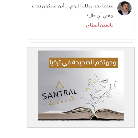
عندما يحين ذلك اليوم... أين سنكون نحن،
وفي أي حال؟
ياسين أقطاي