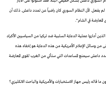
ظام السوري داعش بشكل حقيقي البتة. فقد استولوا على الآبار
 لم يفعل. لأن النظام السوري كان راضياً عن تمدد داعش. ذلك أن
المعارضة في الشام".
ن أداروا عملية الدعاية السلبية ضد تركيا من السياسيين الأكراد
 وسائل الإعلام الأمريكية من هذه الدعاية هو إخفاء هذه
تمدد داعش سيمنع المساعدات التي ستأتي من الغرب لقوى المعارضة
ون ما قاله رئيس جهاز الاستخبارات والأمريكية والباحث الانكليزي؟