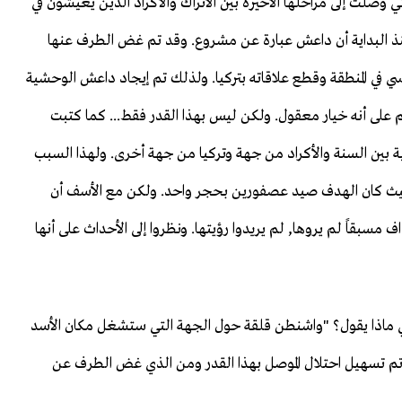
وصلت إلى مراحلها الأخيرة بين الأتراك والأكراد الذين يعيشون في
نذ البداية أن داعش عبارة عن مشروع. وقد تم غض الطرف عنها
سي في المنطقة وقطع علاقاته بتركيا. ولذلك تم إيجاد داعش الوحشية
م على أنه خيار معقول. ولكن ليس بهذا القدر فقط... كما كتبت
بين السنة والأكراد من جهة وتركيا من جهة أخرى. ولهذا السبب
) حيث كان الهدف صيد عصفورين بحجر واحد. ولكن مع الأسف أن
ف مسبقاً لم يروها, لم يريدوا رؤيتها. ونظروا إلى الأحداث على أنها
ريكي ماذا يقول؟ "واشنطن قلقة حول الجهة التي ستشغل مكان الأسد
تم تسهيل احتلال الموصل بهذا القدر ومن الذي غض الطرف عن