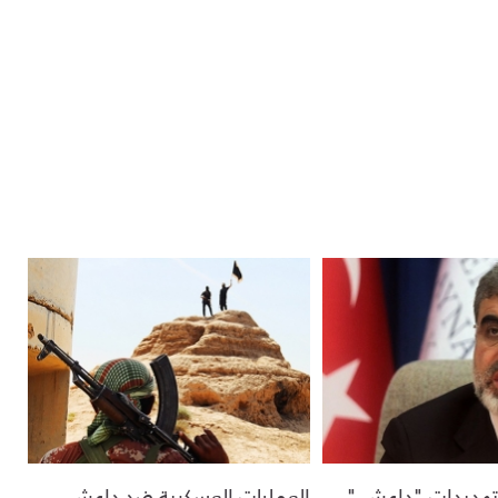
ى تهديدات "داعش "
العمليات العسكرية ضد داعش