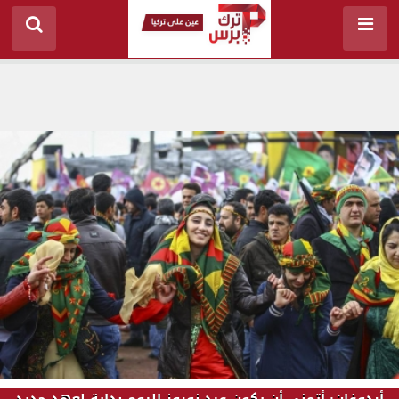
أردوغان: أتمنى أن يكون عيد نوروز اليوم بداية لعهد جديد