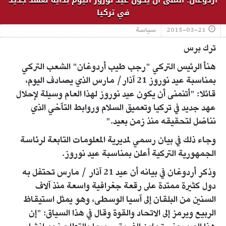
في تركيا
2015-03-21
سياسة
ترك برس
هنأ الرئيس التركي "رجب طيب أردوغان" الشعب التركي
بمناسبة عيد نوروز 21 آذار/ مارس الذي يصادف اليوم،
قائلا: "أتنمنى أن يكون عيد نوروز لهذا العام وسيلة لإحلال
عهد جديد في تركيا وتعميق السلام وروابط التآخي الذي
نناضل لتحقيقه منذ زمن بعيد."
وجاء ذلك في بيان رسمي لمديرية المعلومات التابعة لرئاسة
الجمهورية التركية أعلن بمناسبة عيد نوروز.
وذكر أردوغان في بيانه أن عيد 21 آذار / مارس تحتفل به
دول كثيرة ممتدة على رقعة جغرافية واسعة منذ آلاف
السنين من البلقان إلى آسيا الوسطى، وهو يمثل استيقاظ
الربيع ويرمز إلى الاتحاد والقوة وقال في هذا السياق: "إن