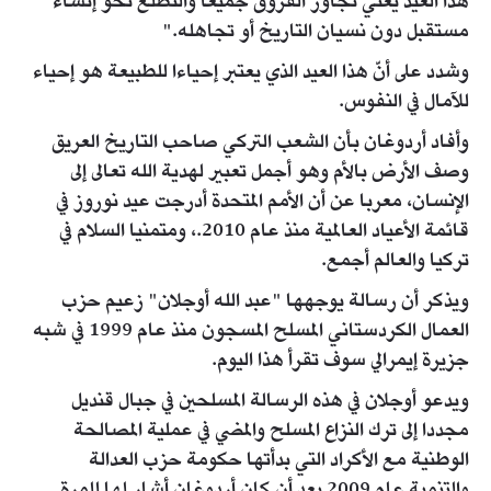
هذا العيد يعني تجاوز الفروق جميعا والتطلع نحو إنشاء
مستقبل دون نسيان التاريخ أو تجاهله."
وشدد على أنّ هذا العيد الذي يعتبر إحياءا للطبيعة هو إحياء
للآمال في النفوس.
وأفاد أردوغان بأن الشعب التركي صاحب التاريخ العريق
وصف الأرض بالأم وهو أجمل تعبير لهدية الله تعالى إلى
الإنسان، معربا عن أن الأمم المتحدة أدرجت عيد نوروز في
قائمة الأعياد العالمية منذ عام 2010.، ومتمنيا السلام في
تركيا والعالم أجمع.
ويذكر أن رسالة يوجهها "عبد الله أوجلان" زعيم حزب
العمال الكردستاني المسلح المسجون منذ عام 1999 في شبه
جزيرة إيمرالي سوف تقرأ هذا اليوم.
ويدعو أوجلان في هذه الرسالة المسلحين في جبال قنديل
مجددا إلى ترك النزاع المسلح والمضي في عملية المصالحة
الوطنية مع الأكراد التي بدأتها حكومة حزب العدالة
والتنمية عام 2009 بعد أن كان أردوغان أشار لها للمرة