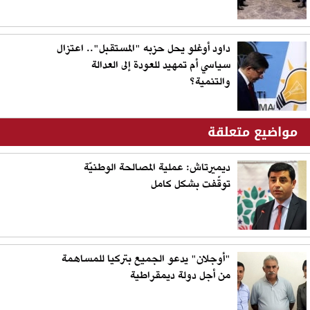
داود أوغلو يحل حزبه "المستقبل".. اعتزال
سياسي أم تمهيد للعودة إلى العدالة
والتنمية؟
مواضيع متعلقة
ديميرتاش: عملية المصالحة الوطنيّة
توقّفت بشكل كامل
"أوجلان" يدعو الجميع بتركيا للمساهمة
من أجل دولة ديمقراطية