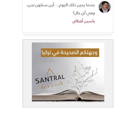
عندما يحين ذلك اليوم... أين سنكون نحن،
وفي أي حال؟
ياسين أقطاي