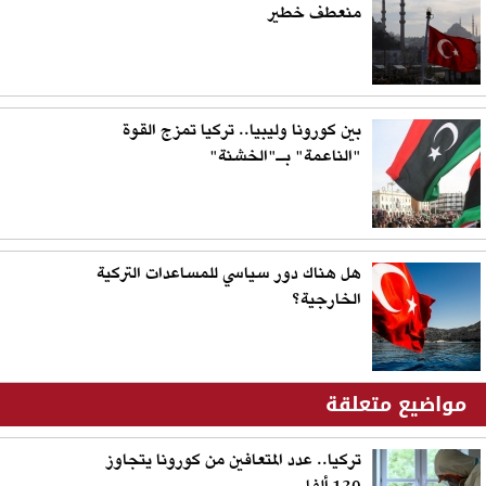
منعطف خطير
بين كورونا وليبيا.. تركيا تمزج القوة
"الناعمة" بـ"الخشنة"
هل هناك دور سياسي للمساعدات التركية
الخارجية؟
مواضيع متعلقة
تركيا.. عدد المتعافين من كورونا يتجاوز