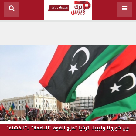
بين كورونا وليبيا.. تركيا تمزج القوة "الناعمة" بـ"الخشنة"