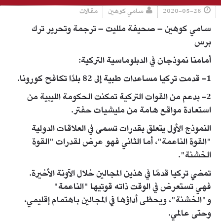
2020-05-26
سامي كوهين
مقالات
سامي كوهين – صحيفة ملليت – ترجمة وتحرير ترك
برس
أمامنا نموذجان في الدبلوماسية التركية:
1- قدمت تركيا مساعدات طبية إلى 82 بلدًا تكافح كورونا.
2- بدعم من القوات التركية تمكنت الحكومة الليبية من
استعادة مواقع هامة من مليشيات حفتر.
النموذج الأول يتعلق بقدرات تسمى في العلاقات الدولية
"القوة الناعمة"، أما الثاني فهو عرض لقدرات "القوة
الخشنة".
تمضي تركيا قدمًا في هذين المجالين خلال الآونة الأخيرة.
فهي تستعرض في الوقت ذاته قوتيها "الناعمة"
و"الخشنة"، ويحظى أداؤها في المجالين باهتمام إقليمي،
وحتى عالمي.