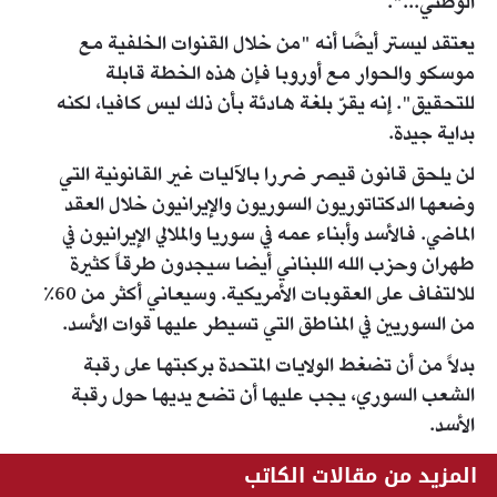
الوطني...".
يعتقد ليستر أيضًا أنه "من خلال القنوات الخلفية مع
موسكو والحوار مع أوروبا فإن هذه الخطة قابلة
للتحقيق". إنه يقرّ بلغة هادئة بأن ذلك ليس كافيا، لكنه
بداية جيدة.
لن يلحق قانون قيصر ضررا بالآليات غير القانونية التي
وضعها الدكتاتوريون السوريون والإيرانيون خلال العقد
الماضي. فالأسد وأبناء عمه في سوريا والملالي الإيرانيون في
طهران وحزب الله اللبناني أيضا سيجدون طرقاً كثيرة
للالتفاف على العقوبات الأمريكية. وسيعاني أكثر من 60٪
من السوريين في المناطق التي تسيطر عليها قوات الأسد.
بدلاً من أن تضغط الولايات المتحدة بركبتها على رقبة
الشعب السوري، يجب عليها أن تضع يديها حول رقبة
الأسد.
المزيد من مقالات الكاتب