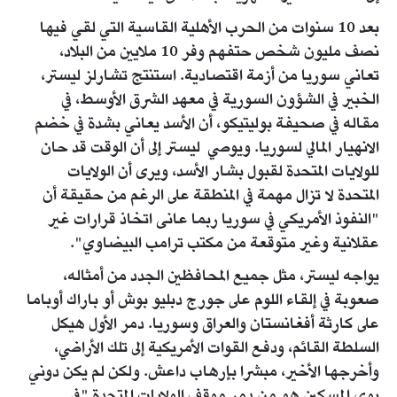
بعد 10 سنوات من الحرب الأهلية القاسية التي لقي فيها
نصف مليون شخص حتفهم وفر 10 ملايين من البلاد،
تعاني سوريا من أزمة اقتصادية. استنتج تشارلز ليستر،
الخبير في الشؤون السورية في معهد الشرق الأوسط، في
مقاله في صحيفة بوليتيكو، أن الأسد يعاني بشدة في خضم
الانهيار المالي لسوريا. ويوصي ليستر إلى أن الوقت قد حان
للولايات المتحدة لقبول بشار الأسد، ويرى أن الولايات
المتحدة لا تزال مهمة في المنطقة على الرغم من حقيقة أن
"النفوذ الأمريكي في سوريا ربما عانى اتخاذ قرارات غير
عقلانية وغير متوقعة من مكتب ترامب البيضاوي".
يواجه ليستر، مثل جميع المحافظين الجدد من أمثاله،
صعوبة في إلقاء اللوم على جورج دبليو بوش أو باراك أوباما
على كارثة أفغانستان والعراق وسوريا. دمر الأول هيكل
السلطة القائم، ودفع القوات الأمريكية إلى تلك الأراضي،
وأخرجها الأخير، مبشرا بإرهاب داعش. ولكن لم يكن دوني