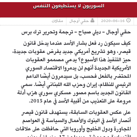
السوريون لا يستطيعون التنفس
2020-06-16
حقي أوجال
مقالات
حقي أوجال - ديلي صباح - ترجمة وتحرير ترك برس
كيف سيكون رد فعل بشار الأسد عندما يدخل قانون
قيصر، وهو تشريع أمريكي جديد يفرض عقوبات جديدة،
حيز التنفيذ هذا الأسبوع؟ يدعي مصممو العقوبات
الأمريكية الجديدة أنهم لن يدمروا الاقتصاد السوري
المحتضر بالفعل فحسب، بل سيدمرون أيضًا الداعم
الرئيسي للنظام، إيران وحزب الله اللبناني أيضًا. سمي
القانون الجديد باسم مصور عسكري سوري هرّب أدلة
مروعة على التعذيب من أقبية الأسد في عام 2015.
على عكس العقوبات السابقة، يستهدف قانون قيصر
أنصار الأسد في البنوك والأعمال والسياسة في العواصم
المجاورة ودول الخليج وأوروبا التي حافظت على علاقات