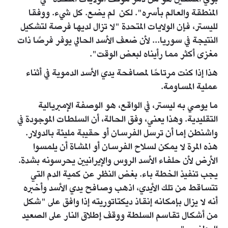
بوي المسكين هو من دمر موقف الولايات المتحدة "في
المنطقة والعالم بأسره". لكن لم يضع. كل شيء. ووفقا
لليستر، فإن الولايات المتحدة "لا تزال لديها فرصة لتشكيل
النتيجة في سوريا... لأن ضعف الأسد الحالي يوفر فرصًا ذات
مغزى أكثر مما رأيناه لبعض الوقت".
هذا إذا كنت مرتاحًا لمصافحة يدي الأسد الدموية في أثناء
عملية المساومة.
ما يوصي به ليستر، في الواقع، هو الوصفة الإمبريالية
التقليدية. وهذا يعني، وفق الحالة، أن السلطات الموجودة في
واشنطن إما أن ترسل الفرسان أو حقيبة مليئة بالدولار.
هذه المرة لا يمكن لسلاح الفرسان أو المشاة أن يلمسوا
الأرض لأن حلفاء الأسد الروس والإيرانيين يحرسونه بشدة.
يجب تنفيذ الخطة باء. بغض النظر عن كمية الدم التي
تتساقط من تلك الأيدي، اذهب وصافح يدي الأسد وأخبره
أنه لا يزال بإمكانه إنقاذ ديكتاتوريته إذا وافق على "شكل
من أشكال تقاسم السلطة ووقف إطلاق النار على الصعيد