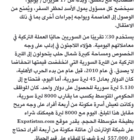
اقتصادية مع دمشق. وبدءا من 17 حزيران/ يونيو،
سيخضع كل مسؤول يمول الأسد لحظر السفر، ويُمنع من
الوصول إلى العاصمة ويواجه إجراءات أخرى بما في ذلك
الاعتقال.
يستخدم 30٪ تقريبًا من السوريين حاليًا العملة التركية في
معاملاتهم اليومية. هؤلاء اللاجئون في إدلب على وجه
الخصوص ومساحة كبيرة شمال حلب يتحولون إلى الليرة
التركية من الليرة السورية التي انخفضت قيمتها انحفاضا
لا يصدق. في عام 2010، قبل عام من بدء الحرب الأهلية،
كان الدولار يعادل 45 ليرة سورية، أما اليوم، فتحتاج إلى
5.130 ليرة سورية للحصول على دولار واحد. كان الموظف
الحكومي المتوسط يكسب ما يقارب 8000 ليرة سورية،
وكانت تعيش أسرة مكونة من أربعة أفراد على وجه مريح
مقابل هذا المبلغ. اليوم مع 8000 ليرة هيمكنك شراء
بطيخة متوسطة ​​الحجم. يقدر موقع Expatistan.com
على شبكة الإنترنت أن عائلة مكونة من أربعة أفراد تحتاج
إلى 557.000 ليرة شهريًا للبقاء على قيد الحياة.