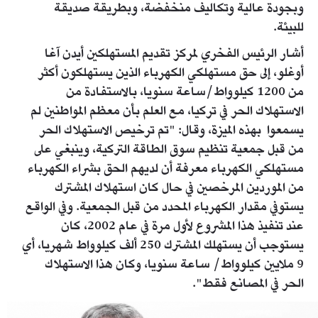
وبجودة عالية وتكاليف منخفضة، وبطريقة صديقة
للبيئة.
أشار الرئيس الفخري لمركز تقديم المستهلكين أيدن آغا
أوغلو، إلى حق مستهلكي الكهرباء الذين يستهلكون أكثر
من 1200 كيلوواط/ساعة سنويا، بالاستفادة من
الاستهلاك الحر في تركيا، مع العلم بأن معظم المواطنين لم
يسمعوا بهذه الميزة، وقال: "تم ترخيص الاستهلاك الحر
من قبل جمعية تنظيم سوق الطاقة التركية، وينبغي على
مستهلكي الكهرباء معرفة أن لديهم الحق بشراء الكهرباء
من الموردين المرخصين في حال كان استهلاك المشترك
يستوفي مقدار الكهرباء المحدد من قبل الجمعية. وفي الواقع
عند تنفيذ هذا المشروع لأول مرة في عام 2002، كان
يستوجب أن يستهلك المشترك 250 ألف كيلوواط شهريا، أي
9 ملايين كيلوواط/ ساعة سنويا، وكان هذا الاستهلاك
الحر في المصانع فقط".
img_20201230_140346.jpg