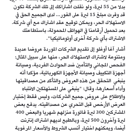
بدلا من 55 ليرة، ولو نقلت اشتراكك إلى تلك الشركة تكون
قد وفرت مبلغ 15 ليرة على الفور... لدى الجميع الحق في
الاستهلاك الحر، ويمكن توقيع عقد اشتراك مع أي شركة.
بعد تحميل أرقامنا في الهواتف المحمولة، باستطاعتك
الاشتراك بأي شركة أخرى أوتوماتيكيا".
أشار آغا أوغلو إلى تقديم الشركات الموردة عروضا عديدة
ومتنوعة لاشتراك الاستهلاك الحر، منها على سبيل المثال:
الفحص المجاني والتأمين ضد الحوادث الفردية، وصيانة
أجهزة التكييف وصيانة الأجهزة الكهربائية، مؤكدا أنه
ينبغي التحقق من هذه العروض والتأكد من مصداقيتها
وأداء أسعارها، وقال: "ينبغي على المستهلكين الانتباه
والاطلاع على عروض جميع الشركات، وليس فقط إختيار
العرض الأرخص قبل التحري عن مصداقيته. يدفع بعض
المشتركين 300 ليرة فاتورة منزلهم شهريا والبعض 400
ليرة وآخرون 500 ليرة، وبالطبع لديهم اشتراك إنترنت
أيضا، ويمكنهم اختيار أنسب الشروط والأسعار المرغوبة