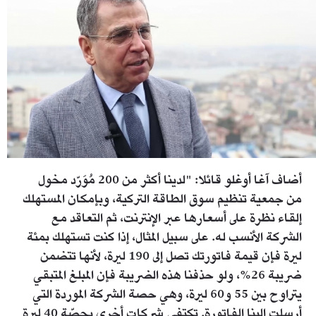
أضاف آغا أوغلو قائلا: "لدينا أكثر من 200 مُوَرّد مخول
من جمعية تنظيم سوق الطاقة التركية، وبإمكان المستهلك
إلقاء نظرة على أسعارها عبر الإنترنت، ثم التعاقد مع
الشركة الأنسب له. على سبيل المثال، إذا كنت تستهلك بمئة
ليرة فإن قيمة فاتورتك تصل إلى 190 ليرة، لأنها تتضمن
ضريبة 26%، ولو حذفنا هذه الضريبة فإن المبلغ المتبقي
يتراوح بين 55 و60 ليرة، وهي حصة الشركة الموردة التي
أرسلت الينا الفاتورة. تكتفي شركات أخرى بحصّة 40 ليرة