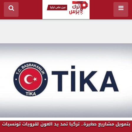
بتمويل مشاريع صغيرة.. تركيا تمد يد العون لقرويات تونسيات