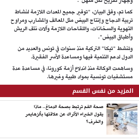
وجهاز تفريخ لكل منهن".
كما تم، وفق البيان، "توفير جميع المعدات اللازمة لنشاط
تربية الدجاج وإنتاج البيض مثل المعالف والمشارب ومراوح
التهوية والسخانات، واللقاحات اللازمة وآلات نتف الريش
وأطباق البيض".
وتنشط "تيكا" التركية منذ سنوات في تونس والعديد من
الدول لدعم التنمية فيها ومساعدة الأسر الفقيرة.
وساهمت الوكالة منذ اندلاع أزمة كورونا، في مساعدة عدة
مستشفيات تونسية بمواد طبية وغيرها.
المزيد من نفس القسم
صحة الفم ترتبط بصحة الدماغ.. ماذا
يقول الخبراء الأتراك عن علاقتها بألزهايمر
والخرف؟