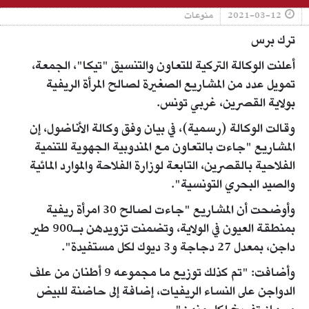
2021-03-12
منوعات
ترك برس
أعلنت الوكالة التركية للتعاون والتنسيق "تيكا"، الجمعة،
تمويل عدد من المشاريع الصغيرة لصالح المرأة الريفية
بولاية القصرين، غربي تونس.
وقالت الوكالة (رسمية)، في بيان وفق وكالة الأناضول، إن
المشاريع "جاءت بالتعاون مع المندوبية الجهوية للتنمية
الفلاحية بالقصرين، التابعة لوزارة الفلاحة والموارد المائية
والصيد البحري التونسية".
وأوضحت أن المشاريع "جاءت لصالح 30 امرأة ريفية
بمنطقة العيون في الولاية، وتضمنت تزويدهن بـ900 طير
داجن، بمعدل 27 دجاجة و3 ديوك لكل مستفيدة".
وأضافت: "تم كذلك توزيع ما مجموعه 9 أطنان من علف
الدواجن على النساء الريفيات، إضافة إلى حاضنة للبيض