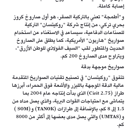
إصابة كاملة.
و"أطمجة" تعني بالتركية الصقر، هو أول صاروخ كروز
بحري تركي، من إنتاج شركة "روكيتسان" التركية
للصناعات الدفاعية، سيساعد في الاستغناء عن استخدام
صواريخ "هاربون" الأمريكية، كما يطلق على الصاروخ
الحديث والمتطور لقب "السيف الفولاذي للوطن الأزرق"،
ويتراوح مدى الصاروخ 200 كم.
صواريخ موجهة بدقة
تتفوق "روكيتسان" في تصنيع تقنيات الصواريخ المتقدمة
عالية الدقة الموجهة بالليزر والأشعة فوق الحمراء، أبرزها
طراز (Cirit 2.75) الذي بدأت إنتاجه عام 2004 بما
يتماشى مع احتياجات القوات البرية، والذي يصل مداه من
1.5 إلى 8 كم، بالإضافة إلى طرازات (TANOK) و(SOM )
و(UMTAS) والتي يصل مدى بعضها إلى أكثر من 8000
كم.