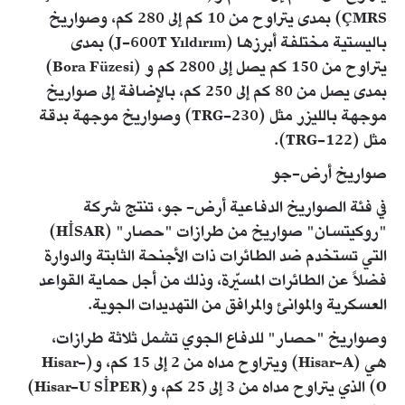
ÇMRS) بمدى يتراوح من 10 كم إلى 280 كم، وصواريخ
باليستية مختلفة أبرزها (J-600T Yıldırım) بمدى
يتراوح من 150 كم يصل إلى 2800 كم و (Bora Füzesi)
بمدى يصل من 80 كم إلى 250 كم، بالإضافة إلى صواريخ
موجهة بالليزر مثل (TRG-230) وصواريخ موجهة بدقة
مثل (TRG-122).
صواريخ أرض-جو
في فئة الصواريخ الدفاعية أرض- جو، تنتج شركة
"روكيتسان" صواريخ من طرازات "حصار" (HİSAR)
التي تستخدم ضد الطائرات ذات الأجنحة الثابتة والدوارة
فضلاً عن الطائرات المسيّرة، وذلك من أجل حماية القواعد
العسكرية والموانئ والمرافق من التهديدات الجوية.
وصواريخ "حصار" للدفاع الجوي تشمل ثلاثة طرازات،
هي (Hisar-A) ويتراوح مداه من 2 إلى 15 كم، و(Hisar-
O) الذي يتراوح مداه من 3 إلى 25 كم، و(Hisar-U SİPER)