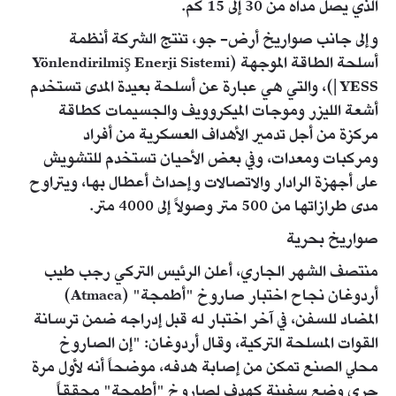
الذي يصل مداه من 30 إلى 15 كم.
وإلى جانب صواريخ أرض- جو، تنتج الشركة أنظمة
أسلحة الطاقة الموجهة (Yönlendirilmiş Enerji Sistemi
| YESS)، والتي هي عبارة عن أسلحة بعيدة المدى تستخدم
أشعة الليزر وموجات الميكروويف والجسيمات كطاقة
مركزة من أجل تدمير الأهداف العسكرية من أفراد
ومركبات ومعدات، وفي بعض الأحيان تستخدم للتشويش
على أجهزة الرادار والاتصالات وإحداث أعطال بها، ويتراوح
مدى طرازاتها من 500 متر وصولاً إلى 4000 متر.
صواريخ بحرية
منتصف الشهر الجاري، أعلن الرئيس التركي رجب طيب
أردوغان نجاح اختبار صاروخ "أطمجة" (Atmaca)
المضاد للسفن، في آخر اختبار له قبل إدراجه ضمن ترسانة
القوات المسلحة التركية، وقال أردوغان: "إن الصاروخ
محلي الصنع تمكن من إصابة هدفه، موضحاً أنه لأول مرة
جرى وضع سفينة كهدف لصاروخ "أطمجة" محققاً