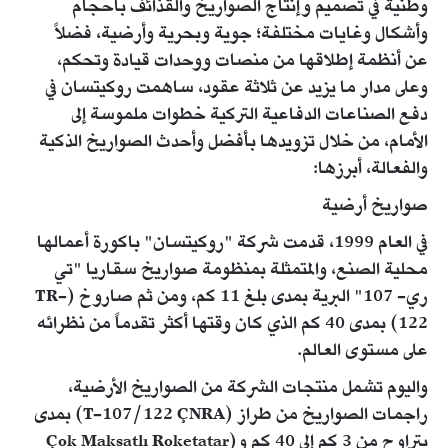
وطنية في تصميم وإنتاج الصواريخ والقذائف بأحجام
وأشكال وغايات مختلفة؛ جوية وبحرية وأرضية، فضلاً
عن أنظمة إطلاقها من منصات ووحدات قيادة وتحكم،
وعلى مدار ما يزيد عن ثلاثة عقود، ساهمت روكيتسان في
دفع الصناعات الدفاعية التركية خطوات ملموسة إلى
الأمام، من خلال تزويدها بأفضل وأحدث الصواريخ الذكية
والفعالة، أبرزها:
صواريخ أرضية
في العام 1999، قدمت شركة "روكيتسان" باكورة أعمالها
محلية الصنع، والمتمثلة بمنظومة صواريخ سقاريا "تي
ري- 107" البرية بمدى بلغ 11 كم، ومن ثم صاروخ (TR-
122) بمدى 40 كم الذي كان وقتها أكثر تقدماً من نظرائه
على مستوى العالم.
واليوم تشمل منتجات الشركة من الصواريخ الأرضية،
راجمات الصواريخ من طراز (T-107/122 ÇNRA) بمدى
يتراوح من 3 كم إلى 40 كم و(Çok Maksatlı Roketatar