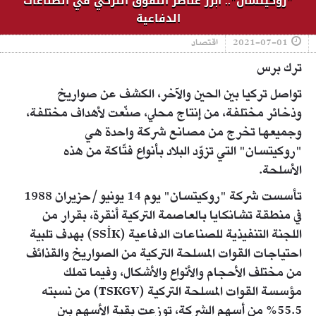
"روكيتسان".. أبرز عناصر التفوق التركي في الصناعات
الدفاعية
2021-07-01
اقتصاد
ترك برس
تواصل تركيا بين الحين والآخر، الكشف عن صواريخ
وذخائر مختلفة، من إنتاج محلي، صنّعت لأهداف مختلفة،
وجميعها تخرج من مصانع شركة واحدة هي
"روكيتسان" التي تزوّد البلاد بأنواع فتّاكة من هذه
الأسلحة.
تأسست شركة "روكيتسان" يوم 14 يونيو/حزيران 1988
في منطقة تشانكايا بالعاصمة التركية أنقرة، بقرار من
اللجنة التنفيذية للصناعات الدفاعية (SSİK) بهدف تلبية
احتياجات القوات المسلحة التركية من الصواريخ والقذائف
من مختلف الأحجام والأنواع والأشكال، وفيما تملك
مؤسسة القوات المسلحة التركية (TSKGV) من نسبته
55.5% من أسهم الشركة، توزعت بقية الأسهم بين