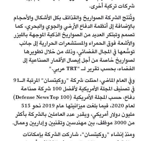
شركات تركية أخرى.
وتُنتج الشركة الصواريخ والقذائف بكل الأشكال والأحجام
بالإضافة إلى أنظمة الدفاع الأرضي والجوي والبحري، كما
تصمم وتبتكر العديد من الصواريخ الذكية الموجهة بالليزر
والأشعة فوق الحمراء والمستشعرات الحرارية إلى جانب
توسُّعها في المجال الفضائي، وذلك من خلال تطويرها
لصواريخ خاصة من أجل إيصال الأقمار الصناعية إلى
الفضاء، بحسب تقرير لـ "TRT عربي."
وفي العام الماضي، احتلت شركة "روكيتسان" المرتبة الـ91
في تصنيف المجلة الأمريكية لأفضل 100 شركة صناعة
دفاع، حسب المجلة الأمريكية (Defense News Top 100)
لعام 2020، فيما بلغت ميزانيتها عام 2019 نحو 515
مليون دولار أمريكي، ويقدر عدد العاملين بالشركة بأكثر
من 3000 موظف، بين مهندسين وتقنيين وإداريين وعمال.
ومنذ إنشاء "روكيتسان"، شاركت الشركة بإمكانات