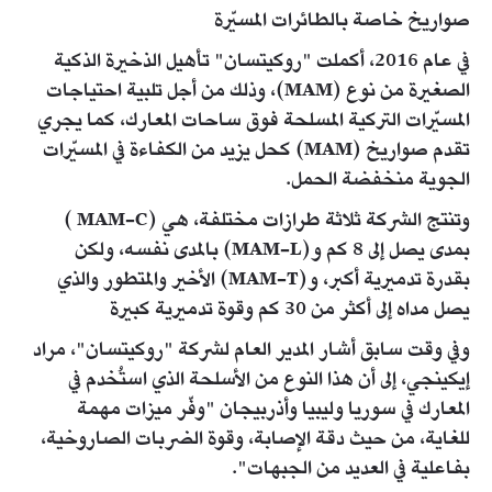
صواريخ خاصة بالطائرات المسيّرة
في عام 2016، أكملت "روكيتسان" تأهيل الذخيرة الذكية
الصغيرة من نوع (MAM)، وذلك من أجل تلبية احتياجات
المسيّرات التركية المسلحة فوق ساحات المعارك، كما يجري
تقدم صواريخ (MAM) كحل يزيد من الكفاءة في المسيّرات
الجوية منخفضة الحمل.
وتنتج الشركة ثلاثة طرازات مختلفة، هي (MAM-C )
بمدى يصل إلى 8 كم و(MAM-L) بالمدى نفسه، ولكن
بقدرة تدميرية أكبر، و(MAM-T) الأخير والمتطور والذي
يصل مداه إلى أكثر من 30 كم وقوة تدميرية كبيرة
وفي وقت سابق أشار المدير العام لشركة "روكيتسان"، مراد
إيكينجي، إلى أن هذا النوع من الأسلحة الذي استُخدم في
المعارك في سوريا وليبيا وأذربيجان "وفّر ميزات مهمة
للغاية، من حيث دقة الإصابة، وقوة الضربات الصاروخية،
بفاعلية في العديد من الجبهات".