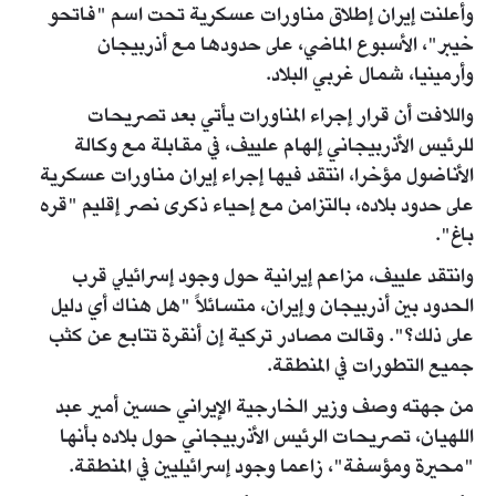
وأعلنت إيران إطلاق مناورات عسكرية تحت اسم "فاتحو
خيبر"، الأسبوع الماضي، على حدودها مع أذربيجان
وأرمينيا، شمال غربي البلاد.
واللافت أن قرار إجراء المناورات يأتي بعد تصريحات
للرئيس الأذربيجاني إلهام علييف، في مقابلة مع وكالة
الأناضول مؤخرا، انتقد فيها إجراء إيران مناورات عسكرية
على حدود بلاده، بالتزامن مع إحياء ذكرى نصر إقليم "قره
باغ".
وانتقد علييف، مزاعم إيرانية حول وجود إسرائيلي قرب
الحدود بين أذربيجان وإيران، متسائلاً "هل هناك أي دليل
على ذلك؟". وقالت مصادر تركية إن أنقرة تتابع عن كثب
جميع التطورات في المنطقة.
من جهته وصف وزير الخارجية الإيراني حسين أمير عبد
اللهيان، تصريحات الرئيس الأذربيجاني حول بلاده بأنها
"محيرة ومؤسفة"، زاعما وجود إسرائيليين في المنطقة.