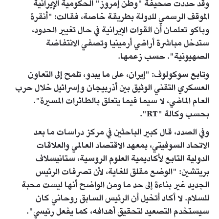
وقد حددت صحيفة "وطن إمروز" الحكومية الإيرانية
الموقف الرسمي للدولة بطريقة خاصة، فقالت: "أنقرة
وباكو تعلمان أن القوات الإيرانية في حال تغيير الحدود،
ستدخل مباشرة أراضي أرمينيا وتصفي الانتفاضة
الصهيونية". حسب زعمها.
وتابع سوكولوف: "إيران، على ما يبدو، تلمح إلى التعاون
العسكري التقني الوثيق بين أذربيجان وإسرائيل خلال حرب
العام الماضي، لا سيما فيما يتعلق بالطائرات المسيرة".
بحسب وكالة "RT".
وفي الصدد، قال كبير الباحثين في مركز دراسات ما بعد
الاتحاد السوفيتي، بمعهد الاقتصاد العالمي والعلاقات
الدولية التابع لأكاديمية العلوم الروسية، ستانيسلاف
بريتشين: "الوضع مقلق للغاية، لأن تصرفات الرئيس
الجديد غير بناءة إلى حد ما ومن الواضح أنها ليست محبة
للسلام. لا أكاد أتخيل أن الرئيس السابق روحاني كان
سيستخدم التصعيد لتحقيق أهدافه، كما يفعل رئيسي".