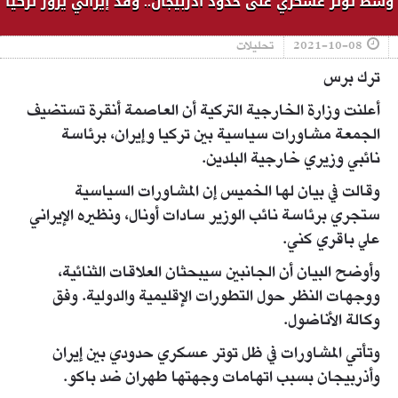
وسط توتر عسكري على حدود أذربيجان.. وفد إيراني يزور تركيا
2021-10-08
تحليلات
ترك برس
أعلنت وزارة الخارجية التركية أن العاصمة أنقرة تستضيف
الجمعة مشاورات سياسية بين تركيا وإيران، برئاسة
نائبي وزيري خارجية البلدين.
وقالت في بيان لها الخميس إن المشاورات السياسية
ستجري برئاسة نائب الوزير سادات أونال، ونظيره الإيراني
علي باقري كني.
وأوضح البيان أن الجانبين سيبحثان العلاقات الثنائية،
ووجهات النظر حول التطورات الإقليمية والدولية. وفق
وكالة الأناضول.
وتأتي المشاورات في ظل توتر عسكري حدودي بين إيران
وأذربيجان بسبب اتهامات وجهتها طهران ضد باكو.