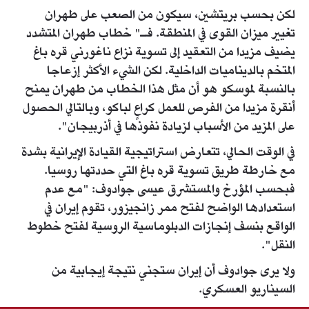
لكن بحسب بريتشين، سيكون من الصعب على طهران
تغيير ميزان القوى في المنطقة. فـ" خطاب طهران المتشدد
يضيف مزيدا من التعقيد إلى تسوية نزاع ناغورني قره باغ
المتخم بالديناميات الداخلية. لكن الشيء الأكثر إزعاجا
بالنسبة لموسكو هو أن مثل هذا الخطاب من طهران يمنح
أنقرة مزيدا من الفرص للعمل كراعٍ لباكو، وبالتالي الحصول
على المزيد من الأسباب لزيادة نفوذها في أذربيجان".
في الوقت الحالي، تتعارض استراتيجية القيادة الإيرانية بشدة
مع خارطة طريق تسوية قره باغ التي حددتها روسيا.
فبحسب المؤرخ والمستشرق عيسى جوادوف: "مع عدم
استعدادها الواضح لفتح ممر زانجيزور، تقوم إيران في
الواقع بنسف إنجازات الدبلوماسية الروسية لفتح خطوط
النقل".
ولا يرى جوادوف أن إيران ستجني نتيجة إيجابية من
السيناريو العسكري.