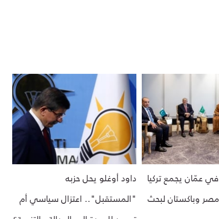
في عمّان يجمع تركيا
داود أوغلو يحل حزبه
صر وباكستان لبحث
"المستقبل".. اعتزال سياسي أم
تمهيد للعودة إلى العدالة والتنمية؟