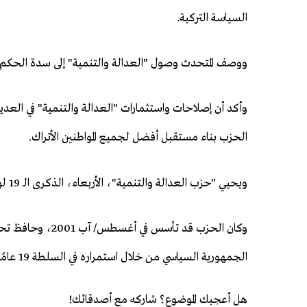
السياسة التركية.
ووصف المتحدث وصول "العدالة والتنمية" إلى سدة الحكم بـ "
وأكد أن إصلاحات واستثمارات "العدالة والتنمية" في العديد
الحزب بناء مستقبل أفضل لجميع المواطنين الأتراك.
ويحيي "حزب العدالة والتنمية"، الأربعاء، الذكرى الـ 19 لوصوله إلى السلطة عبر الانتخابات في 3 نوفمبر/ تشرين الثاني 2002.
وكان الحزب قد تأس
الجمهورية السياسي من خلال استمراره في السلطة 19 عامًا.
هل أعجبك الموضوع؟ شاركه مع أصدقائك!