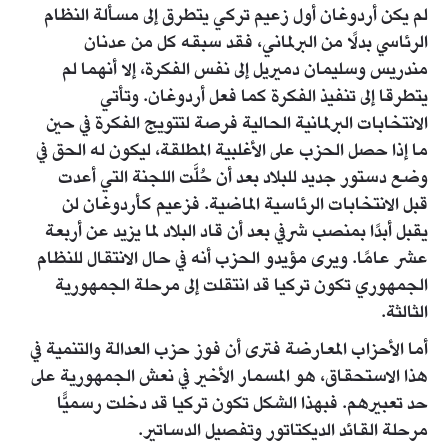
لم يكن أردوغان أول زعيم تركي يتطرق إلى مسألة النظام
الرئاسي بدلًا من البرلماني، فقد سبقه كل من عدنان
مندريس وسليمان دميريل إلى نفس الفكرة، إلا أنهما لم
يتطرقا إلى تنفيذ الفكرة كما فعل أردوغان. وتأتي
الانتخابات البرلمانية الحالية فرصة لتتويج الفكرة في حين
ما إذا حصل الحزب على الأغلبية المطلقة، ليكون له الحق في
وضع دستور جديد للبلاد بعد أن حُلَّت اللجنة التي أعدت
قبل الانتخابات الرئاسية الماضية. فزعيم كأردوغان لن
يقبل أبدًا بمنصب شرفي بعد أن قاد البلاد لما يزيد عن أربعة
عشر عامًا. ويرى مؤيدو الحزب أنه في حال الانتقال للنظام
الجمهوري تكون تركيا قد انتقلت إلى مرحلة الجمهورية
الثالثة.
أما الأحزاب المعارضة فترى أن فوز حزب العدالة والتنمية في
هذا الاستحقاق، هو المسمار الأخير في نعش الجمهورية على
حد تعبيرهم. فبهذا الشكل تكون تركيا قد دخلت رسميًّا
مرحلة القائد الديكتاتور وتفصيل الدساتير.