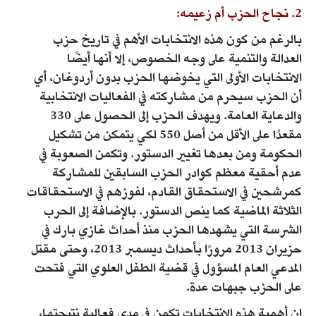
2. نجاح الحزب أم زعيمه:
بالرغم من كون هذه الانتخابات الأهم في تاريخ حزب
العدالة والتنمية على وجه الخصوص، إلا أنها أيضًا
الانتخابات الأولى التي يخوضها الحزب بدون أردوغان، أي
أن الحزب سيحرم من مشاركته في الفعاليات الانتخابية
والدعاية العامة. ويهدف الحزب إلى الحصول على 330
مقعدًا على الأقل من أصل 550 لكي يتمكن من تشكيل
الحكومة ومن بعدها تغيير الدستور. وتكمن الصعوبة في
عدم أحقية معظم كوادر الحزب السابقين للمشاركة
كمرشحين في الاستحقاق القادم، لفوزهم في الاستحقاقات
الثلاثة الماضية كما ينص الدستور. بالإضافة إلى الحرب
الشرسة التي يشهدها الحزب منذ أحداث غازي بارك في
حزيران 2013 مرورًا بأحداث ديسمبر 2013، وحتى مقتل
المدعي العام المسؤول في قضية الطفل العلوي التي فتحت
على الحزب جبهات عدة.
إن أهمية هذه الانتخابات تكمن في مدى فعالية نتيجتها،