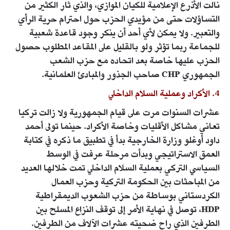
نالت الأذرع الإعلامية للكيان الموازي، والذي ثار الكثير من
التساؤلات حتى من مؤيدي الحزب حول احترام حرية الرأي
والتعبير. ولا يمكن لأي أحد أن ينكر وجود قاعدة شعبية
للجماعة ربما تؤثر ولو بالقليل على المقاعد المطلوب حصول
الحزب عليها خاصة بعد اتحاده مع حزب الشعب
الجمهوري CHP صاحب الجذور والمبادئ العلمانية.
4. الأكراد وعملية السلام الداخلي
عشرات السنوات مرت على قيام الجمهورية ولا زالت تركيا
تعاني مشاكل الأقليات وخاصة الأكراد. حينما تولى أحمد
داود أوغلو وزارة الخارجية بدأ في تطبيق ما ذكره في كتابة
العمق الاستراتيجي وبدأت مرحلة عرفت في الوسط
السياسي التركي بعملية السلام الداخلي تمت خلالها العديد
من المباحثات بين الحكومة التركية وحزب العمال
الكردستاني بوساطة من حزب الشعوب الديمقراطية
HDP، توصل في نهاية الأمر إلى توقف النزاع المسلح بين
الطرفين الذي راح ضحيته عشرات الآلاف من الطرفين.