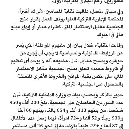
للسوريين، رغم أنهم في بالمرتبة الأولى.
وفي سياق متصل، طالبت نقابة المحامين الأتراك، أخيراً،
المحكمة الإدارية التركية العليا بوقف العمل بقرار منح
الجنسية مقابل الاستثمار المالي، كشراء عقار أو إيداع مبلغ
مالي في البنوك.
وقالت النقابة، خلال بيان، إن مفهوم المواطنة الذي يُعبر
عن الروابط القانونية والسياسية لا يجب أن يُجرد من
جوهره ويصبح مقابل المال، مضيفة أنه لا يوجد أي تنظيم
أو شروط محددة تتعلق بمنح الجنسية مقابل الاستثمار
المالي، على عكس بقية اللوائح والشروط الأخرى المتعلقة
بالحصول على الجنسية التركية.
جدير بالذكر وبحسب بيانات وزارة الداخلية التركية، فإن
عدد السوريين الحاصلين على الجنسية، بلغ 200 ألف و950
شخصا، من بينهم 113 ألفا و654 بالغا، بينهم 60 ألفا
و930 رجلًا و52 ألفا و724 امرأة، فيما وصل عدد الأطفال
إلى 87 ألفا و296، طبعاً بالإضافة إلى نحو 26 ألف مستثمر