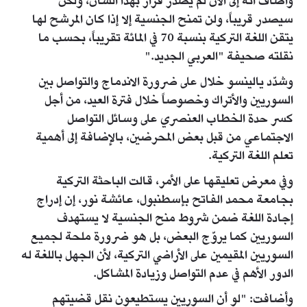
وأضاف أنه إلى الآن لم يصدر قرار بهذا الشأن، ولكن
سيصدر قريباً، ولن تمنح الجنسية إلا إذا كان المرشح لها
يتقن اللغة التركية بنسبة 70 في المائة تقريباً، بحسب ما
نقلته صحيفة "العربي الجديد."
وشدّد يالينسو خلال على ضرورة الاندماج والتواصل بين
السوريين والأتراك وخصوصاً خلال فترة العيد، من أجل
كسر حدة الخطاب العنصري على وسائل التواصل
الاجتماعي من قبل بعض المحرضين، بالإضافة إلى أهمية
تعلم اللغة التركية.
وفي معرض تعليقها على الأمر، قالت الباحثة التركية
بجامعة محمد الفاتح بإسطنبول، عائشة نور، إن إدراج
إجادة اللغة ضمن شروط منح الجنسية لا يستهدف
السوريين كما يروّج البعض، بل هو ضرورة ملحة لجميع
السوريين المقيمين على الأراضي التركية، لأن الجهل باللغة له
الدور الأهم في عدم التواصل وزيادة المشاكل.
وأضافت: "لو أن السوريين يستطيعون نقل قضيتهم