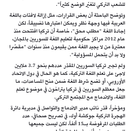
للشعب التركي لتغيّر الوضع كثيراً".
وتوضح الباحثة أن بعض القرارات، مثل إزالة لافتات باللغة
العربية فيها وجهة نظر ويمكن اعتبارها تضييقاً، لكن
إجادة اللغة "مطلب محق"، خاصة أن تركيا افتتحت منذ
عام 2012 مراكز حكومية لتعليم اللغة للسوريين بالمجان،
معتبرة من لا يجيد اللغة ممن يقيمون منذ سنوات "مقصّرا
ولا بد أن يتحمل المسؤولية".
ولم تجبر تركيا السوريين المقدّر عددهم بنحو 3.7 ملايين
لاجئ على تعلم اللغة التركية، كما هو الحال في دول الاتحاد
الأوروبي، أو تضع شرط اللغة ضمن منح المساعدات، ما
جعل معظم السوريين في تركيا يتراخون في موضوع تعلم
اللغة، والاندماج مع المجتمع التركي.
ومؤخراً، قدّر نائب مدير الاندماج والتواصل في مديرية دائرة
الهجرة التركية جوكشة أوك، في تصريح صحافي، عدد
الطلبات المرفوضة بـ15 ألفاً، لكن ليست جميعها