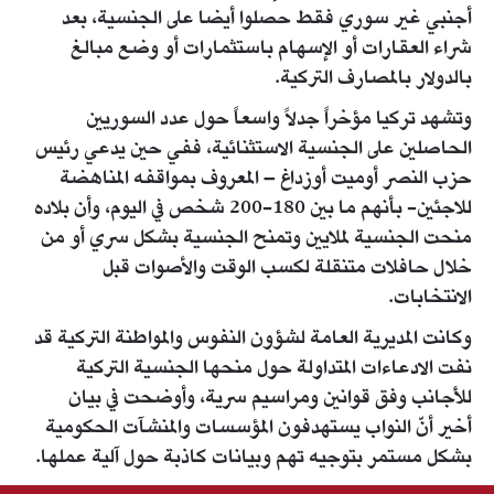
أجنبي غير سوري فقط حصلوا أيضا على الجنسية، بعد
شراء العقارات أو الإسهام باستثمارات أو وضع مبالغ
بالدولار بالمصارف التركية.
وتشهد تركيا مؤخراً جدلاً واسعاً حول عدد السوريين
الحاصلين على الجنسية الاستثنائية، ففي حين يدعي رئيس
حزب النصر أوميت أوزداغ – المعروف بمواقفه المناهضة
للاجئين- بأنهم ما بين 180-200 شخص في اليوم، وأن بلاده
منحت الجنسية لملايين وتمنح الجنسية بشكل سري أو من
خلال حافلات متنقلة لكسب الوقت والأصوات قبل
الانتخابات.
وكانت المديرية العامة لشؤون النفوس والمواطنة التركية قد
نفت الادعاءات المتداولة حول منحها الجنسية التركية
للأجانب وفق قوانين ومراسيم سرية، وأوضحت في بيان
أخير أنّ النواب يستهدفون المؤسسات والمنشآت الحكومية
بشكل مستمر بتوجيه تهم وبيانات كاذبة حول آلية عملها.