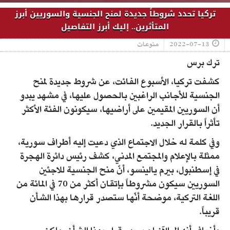
تركيا تحدد شروطاً جديدة لمنح الجنسية والسوريين أبرز
المتأثرين.. إليك أبرز التفاصيل
2022-07-13
منوعات
ترك برس
كشفت تركيا، الأسبوع الفائت، عن شروط جديدة لمنح
الجنسية للأجانب الراغبين بالحصول عليها، في مشهد يبدو
أن السوريين المقيمين على أراضيها، سيكونون الفئة الأكثر
تأثراً بالقرار الجديد.
وفي كلمة له خلال الاجتماع الذي دعيت إليه أطراف سورية،
ممثلة بالإعلام والمجتمع المدني، كشف رئيس دائرة الهجرة
في إسطنبول، بيرم يالينسو، أنّ منح الجنسية للاجئين
السوريين سيكون مشروطاً بإتقان أكثر من 70 في المائة من
اللغة التركية، موضحة أنّها ستصدر قرارها بهذا الشأن
قريباً.