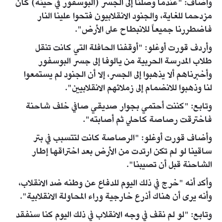
وأضاف: "عندما وصلنا إلى الجسر (البوسفور في حينه) كان
مزدحما للغاية، والجنود الانقلابيون فتحوا علينا النار
فاضطررنا جميعاً للانبطاح على الأرض".
وأردف قورت أوغلو: "أوقفنا الحافلة التي كانت تنقل
طلاب المدرسة الحربية من يالوفا إلى جسر البوسفور
وأخبرناهم ألا يذهبوا إلى الجسر، إلا أن الجنود لم يستمعوا
لنا وذهبوا للانضمام إلى زملائهم الانقلابيين".
وتابع: "كننت أحتمي بجوار صديقي صافي خلف شاحنة
فاخترقت رصاصة كاحلي ثم أصابته".
وأضاف قورت أوغلو: "الرصاصة كانت لتتسبب في بتر
ساقينا لو لم تكن ارتدت من الأرض بعد اختراقها إطار
الشاحنة قبل أن تصيبنا".
وأكد أنه "خرج في ذلك اليوم للدفاع عن وطنه ضد الانقلاب،
وأنه يرى أن هناك أذرع خارجية وراء المحاولة الانقلابية".
وتابع: "لو لم نقف في وجه الانقلاب في ذلك اليوم كنا سنفقد