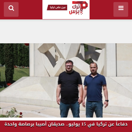
دفاعاً عن تركيا في 15 يوليو.. صديقان أصيبا برصاصة واحدة