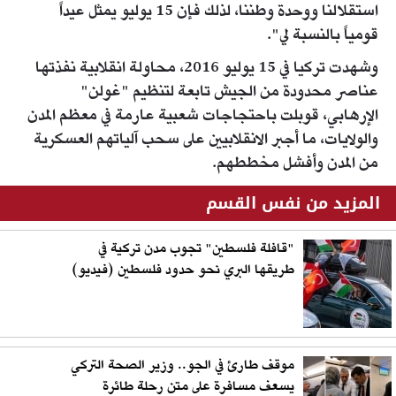
استقلالنا ووحدة وطننا، لذلك فإن 15 يوليو يمثل عيداً
قومياً بالنسبة لي".
وشهدت تركيا في 15 يوليو 2016، محاولة انقلابية نفذتها
عناصر محدودة من الجيش تابعة لتنظيم "غولن"
الإرهابي، قوبلت باحتجاجات شعبية عارمة في معظم المدن
والولايات، ما أجبر الانقلابيين على سحب آلياتهم العسكرية
من المدن وأفشل مخططهم.
المزيد من نفس القسم
"قافلة فلسطين" تجوب مدن تركية في
طريقها البري نحو حدود فلسطين (فيديو)
موقف طارئ في الجو.. وزير الصحة التركي
يسعف مسافرة على متن رحلة طائرة