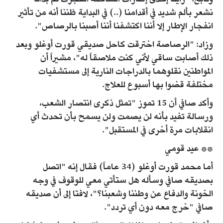
نشعر بألم شديد في أقدامنا (..) في البداية ظننا أنه من تأثير
انفجار الإطار إلا أننا اكتشفنا أننا أصبنا بالرصاص".
وزاد: "الرصاصة اخترقت كاحل صديقي قورت أوغلو وبعد
ذلك أصابت ساقي لأني كنت ملاصقاً له"، مشيراً أن
المواطنين نقلوهما بالدراجات النارية إلى مستشفيات
مختلفة قضوا بها أسبوع للعلاج.
وأكد صافي أن 15 تموز "تمثل ذكرى انتصار الشعب،
ورسالة تفيد بأنه لن يصمت ولن يسمح بأن تحدث أي
انقلابات مرة أخرى في المستقبل".
** عيد قومي
أما محمد قورت أوغلو (34 عاماً) فقال إنه "اتصل
بصديقه صافي وسأله هل ستأتي معي للوقوف في وجه
الخونة والدفاع عن وطننا وشعبنا؟"، لافتا إلى أن صديقه
صافي "خرج معه دون أي تردد".