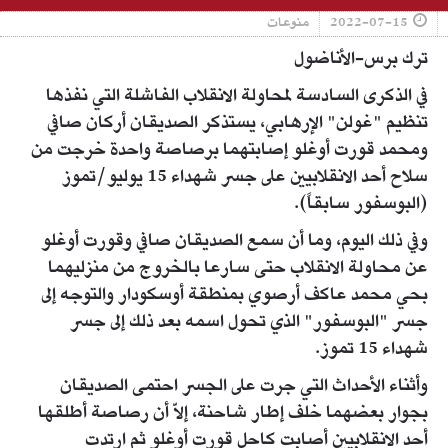
2022-07-15
منوعات
ترك برس-الأناضول
في الذكرى السادسة لمحاولة الانقلاب الفاشلة التي نفذها
تنظيم "غولن" الإرهابي، يستذكر الصديقان أركان صافي
ومحمد قورت أوغلو إصابتهما برصاصة واحدة خرجت من
سلاح أحد الانقلابيين على جسر شهداء 15 يوليو/تموز
(البوسفور سابقاً).
وفي ذلك اليوم، وما أن سمع الصديقان صافي وقورت أوغلو
عن محاولة الانقلاب حتى سارعا بالخروج من منزليهما
بحي محمد عاكف أرصوي بمنطقة أوسكودار والتوجه إلى
جسر "البوسفور" الذي تحول اسمه بعد ذلك إلى جسر
شهداء 15 تموز.
وأثناء الأحداث التي جرت على الجسر احتمى الصديقان
بجوار بعضهما خلف إطار شاحنة، إلاّ أن رصاصة أطلقها
أحد الانقلابيين أصابت كاحل قورت أوغلو ثم ارتدت