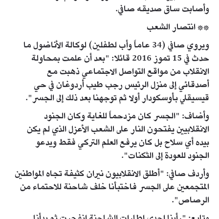
وأصابت ساق صديقه صافي.
** انتصار الشعب
ويروي صافي (34 عاماً وأب لطفلين) لوكالة الأناضول ما
حدث في 15 تموز 2016 قائلا: "بعد أن علمت بمحاولة
الانقلاب من مواقع التواصل الاجتماعي ذهبت مع
أصدقائي إلى منزل الرئيس رجب طيب أردوغان في حي
قيسيقلي بأوسكودار أولا ثم توجهنا بعد ذلك إلى الجسر".
وأضاف: "الجسر كان مزدحماً للغاية وكان الجنود
الانقلابيين يفتحون النار على الشعب الأعزل الذي لم يكن
بيده أي سلاح بل كان يرفع العلم التركي فقط ويدعو
الجنود للعودة إلى الثكنات".
وأردف صافي: "أطلق الانقلابيون نيران كثيفة تجاه المواطنين
المتجمعين على الجسر فاختبأنا خلف شاحنة للاحتماء من
الرصاص".
وتابع: "رأينا إحدى إطارات الشاحنة انفجرت ثم بدأنا