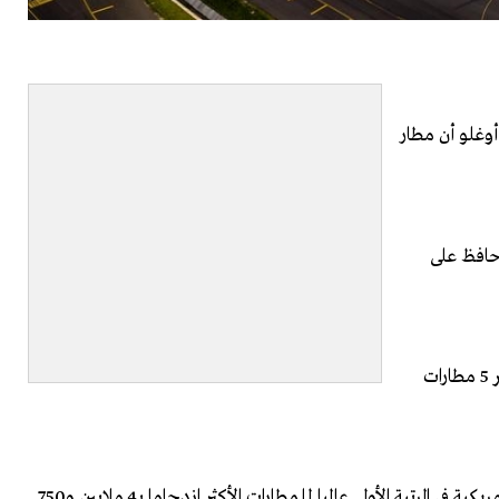
أوغلو أن مطار
 حافظ على
كما أشار أنه أضحى خلال أغسطس/آب الجاري من بين أكثر 5 مطارات
وفي أغسطس الجاري، حل مطار أتلانتا بالولايات المتحدة الأمريكية في المرتبة الأولى عالميا للمطارات الأكثر ازدحاما بـ4 ملايين و750