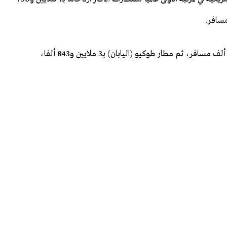
وجاء في المرتبة الثالثة مطار دالاس (أمريكا) بـ3 ملايين و928 ألف مسافر، ثم مطار طوكيو (اليابان) بـ3 ملايين و843 ألفا،