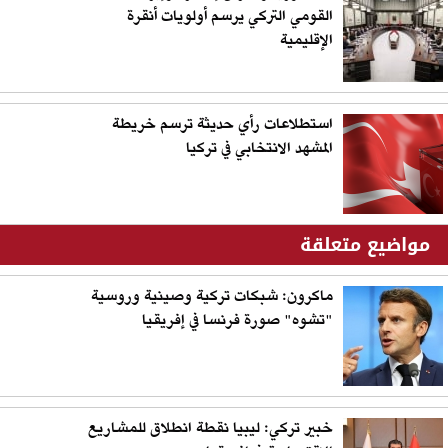
القومي التركي يرسم أولويات أنقرة
الإقليمية
استطلاعات رأي حديثة ترسم خريطة
المشهد الانتخابي في تركيا
مواضيع متعلقة
ماكرون: شبكات تركية وصينية وروسية
"تشوه" صورة فرنسا في إفريقيا
خبير تركي: ليبيا نقطة انطلاق للمشاريع