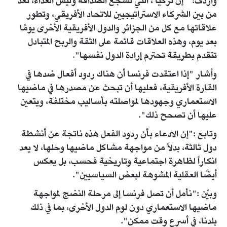
وأردف: " إن تركيا ، التي تشجع الصداقة وليس العداء، تعد
من بين الشركاء الاستراتيجيين للاتحاد الأفريقي، وتطور
علاقاتها مع كل من الجزائر والدول الأفريقية الأخرى يومًا
بعد يوم، وهذه العلاقات قائمة على الثقة والربح المتبادل
تتقدم بطريقة تحترم إرادة الدول نفسها".
وأشار "إذا اعتقدت فرنسا أن هناك ردود أفعال ضدها في
القارة الأفريقية، فعليها أن تبحث عن مصدرها في ماضيها
الاستعماري وجهودها لمواصلته بأساليب مختلفة، ويتعين
عليها أن تصحح ذلك".
وتابع :"إن الادعاء بأن ردود الفعل هذه ناتجة عن أنشطة
دول ثالثة، بدلاً من مواجهة مشاكل ماضيها وحلها، لا يعد
انكاراً لظاهرة اجتماعية وتاريخية فحسب، بل يعكس
أيضًا العقلية المشوهة لبعض السياسيين".
وبيّن :"نأمل أن تصل فرنسا إلى مرحلة النضج لمواجهة
ماضيها الاستعماري دون لوم الدول الأخرى، بما في ذلك
بلدنا، في أسرع وقت ممكن".