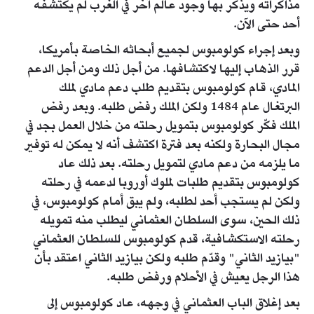
مذاكراته ويذكر بها وجود عالم آخر في الغرب لم يكتشفه
أحد حتى الآن.
وبعد إجراء كولومبوس لجميع أبحاثه الخاصة بأمريكا،
قرر الذهاب إليها لاكتشافها. من أجل ذلك ومن أجل الدعم
المادي، قام كولومبوس بتقديم طلب دعم مادي لملك
البرتغال عام 1484 ولكن الملك رفض طلبه. وبعد رفض
الملك فكّر كولومبوس بتمويل رحلته من خلال العمل بجد في
مجال البحارة ولكنه بعد فترة اكتشف أنه لا يمكن له توفير
ما يلزمه من دعم مادي لتمويل رحلته. بعد ذلك عاد
كولومبوس بتقديم طلبات لملوك أوروبا لدعمه في رحلته
ولكن لم يستجب أحد لطلبه، ولم يبق أمام كولومبوس، في
ذلك الحين، سوى السلطان العثماني ليطلب منه تمويله
رحلته الاستكشافية، قدم كولومبوس للسلطان العثماني
"بيازيد الثاني" وقدّم طلبه ولكن بيازيد الثاني اعتقد بأن
هذا الرجل يعيش في الأحلام ورفض طلبه.
بعد إغلاق الباب العثماني في وجهه، عاد كولومبوس إلى