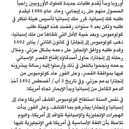
أوروبا وبدأ يُقدم طلبات جديدة للملوك الأوروبيين راجياً
الحصول منهم على رد إيجابي، وعاد عام 1486 ليقدم
طلبه لملك إسبانيا. قرر ملك إسبانيا تأسيس هيئة تنظر في
طلبه ولكن بعد 4 سنوات رفضت هذه الهيئة طلب
كولومبوس. وبعد خيبة الأمل التي تلقاها من ملك إسبانيا،
ذهب كولومبوس إلى إنجلترا في كانون الثاني/ يناير 1492
وقدم طلبه ووافق الإنجليز على دعمه بشكل جزئي. وخلال
رحلته إلى إنجلترا، حاول أصدقاؤه إقناع القصر الإسباني
بدعمه ونجحوا بالفعل في ذلك وأرسلوا إليه رسالة يبشرونه
فيها بموافقة القصر، وعلى الفور عاد كولومبوس من
إنجلترا بدعم جزئي. وفي تاريخ 3 آب/ أغسطس 1492 أخذ
الدعم الكامل من إسبانيا وبدأ الإبحار تجاه أمريكا.
في نفس السنة استطاع كولومبوس اكشف أمريكا وعاد إلى
إسبانيا وإنجلترا يبشرهم بما اكتشف. وعلى الفور بدأت
الهجرات الإنجليزية والإسبانية تتوافد إلى أمريكا، واليوم
نلاحظ بأن اللغة الأساسية في أمريكا هي الإنجليزية تليها