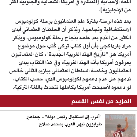
اللغة الإسبانية {المنتشرة في أمريكا الشمالية والجنوبية أكثر
من الإنجليزية}.
بعد هذه الرحلة بفترة علم العثمانيون برحلة كولومبوس
الاستكشافية ونجاحها. ويُذكر أن السلطان العثماني أبدى
الكثير من الندم بعد علمه بنجاح رحلة كولومبوس. ويذكر
مراد بارداكجي بأن أول كتاب تركي كُتب حول موضوع
أمريكا هو "تاريخ الهند الغربية الجديدة"، كان العثمانيون
يعرفون أمريكا بأنه الهند الغربية، وفي هذا الكتاب يبدي
العثمانيون وخاصة السلطان العثماني بيازيد الثاني خالص
ندمهم على عدم دعمهم لكولومبوس الذي، حسب الكتاب،
لو دعموه لأصبحت أمريكا بكاملها تتحدث باللغة التركية.
المزيد من نفس القسم
"أقرب إلى استقبال رئيس دولة”.. جماهير
طرابزون تبهر العرب بمحمد صلاح