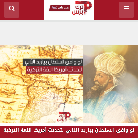
لو وافق السلطان بيازيد الثاني لتحدثت أمريكا اللغة التركية