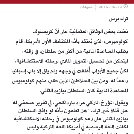
2015-06-22
منوعات
ترك برس
نصّت بعض الوثائق العثمانية على أنّ كريستوف
كولومبوس، الذي يُعتقد بأنّه المكتشف الأول لأمريكا، قام
بطلب المساعدة المادية من أكثر من سلطان، في وقته،
ليتمكن من تحصيل التمويل المادي لرحلته الاستكشافية،
لكنّ جميع الأبواب أُغلقت في وجهه ولم يلق إلا باب إسبانيا
داعماً له. ومن بين السلاطين الذين طلب منهم كولومبوس
المساعدة المادية كان السلطان بيازيد الثاني.
ويقول المؤرخ التركي مراد بارداكجي، في تقرير صحفي له
على قناة خبر ترك، "هل تعلمون بأنّه لو وافق السلطان
بيازيد الثاني على دعم كولومبوس في رحلته الاسكتشافية
لكانت اللغة الرسمية في أمريكا اللغة التركية وليس