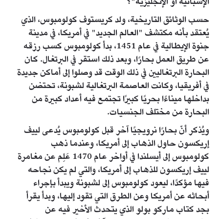
الإسبانية أو الإنجليزية"؟
حسب الوثائق التاريخية، ولد كريستوف كولومبوس، الذي
يُعتقد بأنه مكتشف "العالم الجديد" في أمريكا، في مدينة
جنوة الإيطالية في عام 1451، بدأ كولومبوس كسب رزقه
عن طريق العمل بحارًا، وبعد ذلك استقر في البرتغال. كان
البحارة البرتغاليين في ذلك الوقت قد وصلوا إلى أماكن جديدة
في أفريقيا، وكانت العاصمة البرتغالية لشبونة، تحتضن
بداخلها ميناءًا بحريًا كبيرًا تجتمع فيه أعداد كبيرة من
البحارة من مختلف الجنسيات.
ويُذكر أنّ بحارًا نرويجيًا آخر قبل كولومبوس يُدعى لييف
إريكسون حاول الذهاب إلى أمريكا، وعندما ذهب
كولومبوس إلى أيسلندا في أواخر عام 1470 عَلِم عن مغامرة
لييف إريكسون للذهاب إلى أمريكا، والتي لم يكن نجاحه
فيها مؤكدًا، ليعود كولومبوس إلى لشبونة ويبدأ بإجراء
أبحاثه عن أمريكا وعن الطرق التي تقود إليها، وبدأ يقرأ
بجد كتاب ماركو بولو الذي يتحدث الأخير فيه عن