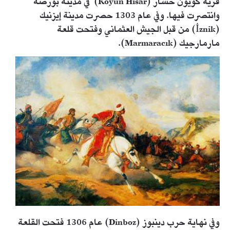
قرية كويون حسار (Koyun Hisar) في مدينة بورصة
وانتصرت فيها. وفي عام 1303 حصرت مدينة إيزنيك
(İznik) من قبل الجيش العثماني وفتحت قلعة
مارمارجيك (Marmaracık).
وفي نهاية حرب دينبوز (Dinboz) عام 1306 فتحت القلعة