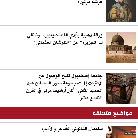
عرشه مرتين؟
ورقة ذهبية بأيدي الفلسطينيين.. وثائقي
لـ"الجزيرة" عن "الكوشان العثماني"
جامعة إسطنبول تتيح الوصول عبر
الإنترنت إلى "مجموعة صور السلطان عبد
الحميد الثاني" أكبر أرشيف مرئي في القرن
التاسع عشر
مواضيع متعلقة
سليمان القَانوني الشّاعر والأديب