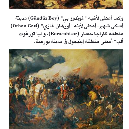
وكما أعطى لأخيه "غوندوز بي" (Gündüz Bey) مدينة
أسكي شهير، أعطى لأبنه "أورهان غازي" (Orhan Gazi)
منطقة كاراجا حسار (Karacahisar)، و لـِ"تورغوت
ألب" أعطى منطقة إينيجول في مدينة بورصة.