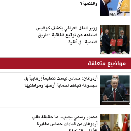
والتنمية؟
وزير النقل العراقي يكشف كواليس
امتناعه عن توقيع اتفاقية "طريق
التنمية" في أنقرة
مواضيع متعلقة
أردوغان: حماس ليست تنظيماً إرهابياً بل
مجموعة تجاهد لحماية أرضها ومواطنيها
مصدر رسمي يجيب.. ما حقيقة طلب
أردوغان من قيادات حماس مغادرة