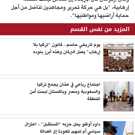
إرهابية، "بل هي حركة تحرير ومجاهدين تناضل من أجل
حماية أراضيها ومواطنيها".
المزيد من نفس القسم
يوم تاريخي حاسم.. قانون "تركيا بلا
إرهاب" يصل البرلمان وهذه أبرز بنوده
اجتماع رباعي في عمّان يجمع تركيا
والسعودية ومصر وباكستان لبحث أمن
المنطقة
داود أوغلو يحل حزبه "المستقبل".. اعتزال
سياسي أم تمهيد للعودة إلى العدالة