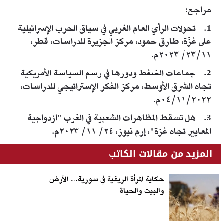
مراجع:
1. تحولات الرأي العام الغربي في سياق الحرب الإسرائيلية
على غزّة، طارق حمود، مركز الجزيرة للدراسات، قطر،
٢٣/١١/ ٢٠٢٣م.
2. جماعات الضغط ودورها في رسم السياسة الأمريكية
تجاه الشرق الأوسط، مركز الفكر الإستراتيجي للدراسات،
٠٤/١١/٢٠٢٢م.
3. هل تسقط المظاهرات الشعبية في الغرب "ازدواجية
المعايير تجاه غزة"، إرم نيوز، ٢٤/ ١١/ ٢٠٢٣م.
المزيد من مقالات الكاتب
حكاية المرأة الريفية في سورية... الأرض
والبيت والحياة