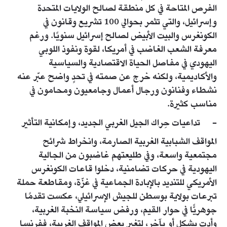
الفرص المتاحة في كل منطقة لصالح الولايات المتحدة
وإسرائيل، والتي تثمر بحوالي 100 تشريع وقانون في
الكونغرس والبيت الأبيض لصالح إسرائيل سنويًا. ورغم
معرفة الشعب الغاضب في أمريكا، لقوة ونفوذ اللوبي
اليهودي في مفاصل الحياة الاقتصادية والسياسية
والأكاديمية، ولكنه خرج عن صمته في تحدٍ واضح عبّر عنه
نشطاء وفنانون ورجال أعمال وجامعيون ومحامون في
مناسب كثيرة.
- تداعيات حِراك الجيل الغربي الجديد، وإمكانية التأثير
المواقف الشبابية الغربية الصارمة، وانخراط شرائح
مجتمعية واسعة، وفي طليعتهم غاضبون من الجالية
اليهودية في حركات تضامنية، دخلوا قاعات الكونغرس
الأمريكي للتنديد بالإبادة الجماعية في غزّة، ومقاطعة حملة
تبرعات بولاية بوسطن للجيش الإسرائيلي، عكست تقدمًا
جوهريًّا في حوار القيم، ورفض سياسة النخبة الغربية،
وأدت بشكل أو بآخر، لتغير بعض المواقف الغربية، ففرنسا