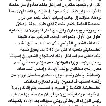
التي زار رئيسها ماكرون إسرائيل متضامناً، وأرسل حاملة
طائراته الهليوكبتر "ديكسمو" إلى شواطئ فلسطين داعماً
لردها، صوّتت إلى جانب إسبانيا لاحقًا بنعم على قرار
الجمعية العامة للأمم المتحدة الذي طالب بوقف إطلاق
النار، ويُصرح بتعاون وثيق مع قطر لتجديد هدنة إنسانية
أطول من الأولى، وتحولات الموقف الفرنسي جاء نتيجة
التعاطف الشعبي الفرنسي الذي تصاعد لصالح الشعب
الفلسطيني بنسبة لا تقل عن 47 ٪ بما يفوق نسبة
المتعاطفين مع إسرائيل. وقاد الاحتجاج الشعبي في إسبانيا
وبلجيا، رئيسا وزراء الدولتين لعقد مؤتمر صحفي أمام
معبر رفح، مطالبين بوقف الإبادة، وإدخال المساعدات
الإنسانية. وأعلن رئيس الوزراء الكندي جاستن ترودو عن
رفضه لاستهداف المدنيين، وقدم التعازي للعائلات
الفلسطينية الكندية في البيوت والمساجد. وتم إقالة وزيرة
الداخلية البريطانية سويلا برافرمان من منصبها من قبل
رئيس الوزراء البريطاني ريشي سوناك، بعد الإدلاء بتعليقات