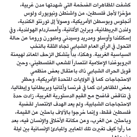
كشفت المظاهرات الضخمة التي شهدتها مدن غربية،
مؤخرًا لأجل فلسطين، من واشنطن ونيويورك ولوس
أنجلوس وبوسطن الأمريكية، وصولاً إلى تورنتو الكندية،
ولندن البريطانية، وبرلين الألمانية، وأمستردام الهولندية، وفي
إسكتلندا وأوسلو ومدريد وسيدني وملبورن وروما عن حالة
التحول في الرأي العام الشبابي تجاه الثقة بالنخب
السياسية الغربية. وهكذا، بدأ يتشكل الزحف المعاند لهيمنة
البروبوغندا الإعلامية انتصاراً للشعب الفلسطيني، وحين
قوبل الحراك الشبابي ذاك باعتقال بعض منظمي
الاحتجاجات كما في الولايات المتحدة الأمريكية، وحظر
بعض المظاهرات كما في فرنسا وألمانيا وبريطانيا وإيطاليا،
في تناقض فاضح مع القيم الدستورية الغربية، زادت حدة
الاحتجاجات الشبابية، ولم يعد الهدف الانتصار لقضية
فلسطين فقط، وإنما خرجوا بالآلاف باحثين عن القيمة،
وباحثين عن الغرب، وعن مكانة الأخلاق والإنسان فيه، بعد
ما رأوا كيف تغيرت تلك المعايير والمبادئ الإنسانية بين ليلة