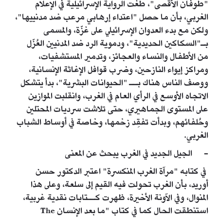
"طوفان الأقصى"، طغت الرواية الإسرائيلية في الإعلام
الغربي، بأن ما حصل "اعتداء إرهابي مرعب ضد مدنييها"،
ولكن مع بدء العدوان الإسرائيلي على غزّة، والمسمى
بـ"السكاكين الحديدية"، ودموية الرد ضد المدنيين العُزّل
من الأطفال والنساء والعجائز، وتدمير المستشفيات،
ومراكز إيواء النازحين، وضرب قوافل الإغاثة الإنسانية،
ووصف الناس هناك بــ "الحيوانات البشرية"، بدأ يتشكل
الاتجاه الأوسع في الرأي العام في الغرب، وانقلبت الموازين
على المستوى الجماهيري، حتى تلاشت سرديات المحتلين
وحُلفائهم، وبدأت تفقِد زخمها، وخاصة في أوساط الشباب
الغربي.
- الجيل الجديد في الغرب يبحث عن المعنى
في كتابه "مرآة الغرب المنكسرة" اعتبر الدكتور حسن
أوريد، بأن الغرب تحولت فيه القيم إلى سلعة، وعلى هذا
المنوال، وفي الآونة الأخيرة، ظهرت كــتابات نقدية غربية،
استنطقت الحال كما في كتاب "ما بعد الإنسان The