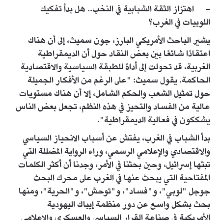
- اهتزاز الثقة الشبابية في النخب.. هل بدأ تفكيك
اللوبيات في الغرب؟
يشير الباحث الأمريكي البارز، جون سميث، إلى أن هناك
اعتقادًا شائعًا بين بعض النقاد حول أن الديمقراطية
الغربية، قد تحولت إلى أداة للطبقة السياسية والاقتصادية
الحاكمة. يقول سميث: "على الرغم من الأفكار الجميلة
حول تمثيل الشعب والحكم الشامل، إلا أن هناك مستويات
عالية من الفساد والتحيز في هذه النظم، تجعل بعض الناس
يشككون في فعالية الديمقراطية".
بدأ الشباب في الغرب، يفتش عن أسباب الانحياز السياسي
والاقتصادي والإعلامي الرسمي، وراء الرواية المضللة التي
تبثها إسرائيل، وحين بحثنا في الأمر، وجدنا أن أكثر الكلمات
المفتاحية التي يبحث عنها في الغرب على محرك البحث
جوجل "لوبي"، و"فساد"، و"توحش"، و"الحرية"، ومنها
بحث بشكل واسع عن دور منظمة إيباك اليهودية
الأمريكية في صناعة القرار السياسي والعسكري والإعلامي