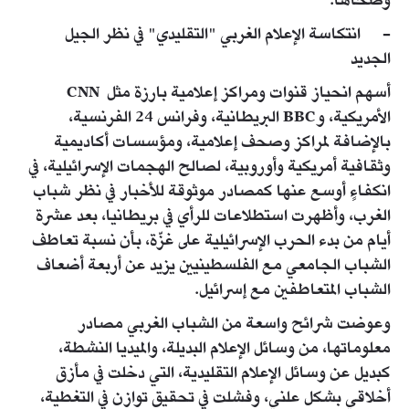
وضحاها.
- انتكاسة الإعلام الغربي "التقليدي" في نظر الجيل
الجديد
أسهم انحياز قنوات ومراكز إعلامية بارزة مثل CNN
الأمريكية، وBBC البريطانية، وفرانس 24 الفرنسية،
بالإضافة لمراكز وصحف إعلامية، ومؤسسات أكاديمية
وثقافية أمريكية وأوروبية، لصالح الهجمات الإسرائيلية، في
انكفاءٍ أوسع عنها كمصادر موثوقة للأخبار في نظر شباب
الغرب، وأظهرت استطلاعات للرأي في بريطانيا، بعد عشرة
أيام من بدء الحرب الإسرائيلية على غزّة، بأن نسبة تعاطف
الشباب الجامعي مع الفلسطينيين يزيد عن أربعة أضعاف
الشباب المتعاطفين مع إسرائيل.
وعوضت شرائح واسعة من الشباب الغربي مصادر
معلوماتها، من وسائل الإعلام البديلة، والميديا النشطة،
كبديل عن وسائل الإعلام التقليدية، التي دخلت في مأزق
أخلاقي بشكل علني، وفشلت في تحقيق توازن في التغطية،