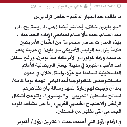
2023-12-06
طالب عبد الجبار الدغيم
مقالات
د. طالب عبد الجبار الدغيم - خاص ترك برس
"جو بايدين خائف، يُحاصَر أينما ذهب، لن يستريح.. لن
يجد السلام. نَعده بألا سلام لصانعي الإبادة الجماعية"،
بهذه العبارات حاصر مجموعة من الشّبان الأمريكيين
فندقاً ينزل به الرئيس الأمريكي جو بايدن في مدينة دِنفر
عاصمة ولاية كولورادو الأمريكية منذ يومين. ورفع سكان
أحد الأحياء الكبيرة في مدينة ليستر البريطانية الأعلام
الفلسطينية تضامناً مع غزّة، واحتل طلاب في معهد
ماساشوستس للتكنولوجيا أحد المباني المهمة يوماً كاملاً،
بعد أن وَجهت لهم إدارة المعهد رسالة بأن تظاهرهم
لصالح فلسطين "تخريبي" و"فوضوي"، وتنوعت أشكال
الرفض والاحتجاج الشبابي الغربي، رداً على مشاهد الموت
الجماعي التي تظهر من فلسطين.
في الأيام الأولى التي أعقبت حدث 7 تشرين الأول/ أكتوبر