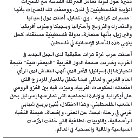
مثيرة حول ليونة تعامل الشرطة اللندنية مع المسيرات
المؤيدة للفلسطينيين في لندن، ووصفت تلك المسيرات بأنها
"مسيرات كراهية". وفي المقابل، أعلنت دول إسبانيا
والدنمارك والنرويج وأستراليا وبلجيكا وجنوب أفريقيا
والبرازيل، بأنها ستعترف بدولة فلسطينية مستقلة، كحل
ينهي هذه المأساة الإنسانية في فلسطين.
أحدثت حرب غزة هزات حقيقية لدى الجيل الجديد في
الغرب، وضربت سمعة الدول الغربية "الديمقراطية" نتيجة
انحيازها إلى إسرائيل؛ الأمر الذي ألهب النقاش لدى الرأي
العام الغربي والعالمي فيما يتعلق بالمعيار المزدوج الذي
اعتمدته الحكومات الغربية، وميزت فيه بين الغزو الروسي
على أوكرانيا، والإبادة الجماعية التي تمارسها إسرائيل بحق
الشعب الفلسطيني، وهذا الاختلال، يُنبئ بربيع شبابي
غربي في رحلة البحث عن المعنى، وإضعاف هيمنة النخبة
الرأسمالية، واللوبيات الطاغية التي خلقت الأزمات
السياسية والمالية والصحية في العالم.