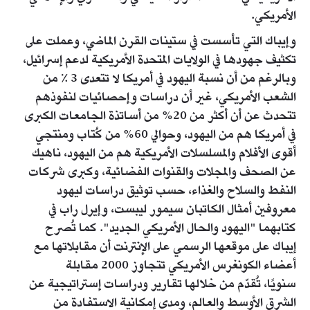
الأمريكي.
وإيباك التي تأسست في ستينات القرن الماضي، وعملت على
تكثيف جهودها في الولايات المتحدة الأمريكية لدعم إسرائيل،
وبالرغم من أن نسبة اليهود في أمريكا لا تتعدى 3 ٪ من
الشعب الأمريكي، غير أن دراسات وإحصائيات لنفوذهم
تتحدث عن أن أكثر من 20% من أساتذة الجامعات الكبرى
في أمريكا هم من اليهود، وحوالي 60% من كُتاب ومنتجي
أقوى الأفلام والمسلسلات الأمريكية هم من اليهود، ناهيك
عن الصحف والمجلات والقنوات الفضائية، وكبرى شركات
النفط والسلاح والغذاء، حسب توثيق دراسات ليهود
معروفين أمثال الكاتبان سيمور ليبست، وإيرل راب في
كتابهما "اليهود والحال الأمريكي الجديد". كما تُصرح
إيباك على موقعها الرسمي على الإنترنت أن مقابلاتها مع
أعضاء الكونغرس الأمريكي تتجاوز 2000 مقابلة
سنويًا، تُقدّم من خلالها تقارير ودراسات إستراتيجية عن
الشرق الأوسط والعالم، ومدى إمكانية الاستفادة من