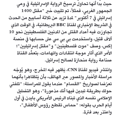
حيث بدا أنها تحاول ترسيخ الرواية الإسرائيلية في وعي
الجمهور الغربي، فمثلاً، تم تثبيت خبر "مقتل 1400
إسرائيلي في 7 أكتوبر" لمدة تزيد عن ثلاثة أسابيع من الحدث
في الشريط الإخباري لقناة BBC البريطانية، في الوقت الذي
تجاوزت فيه أعداد القتلى من المدنيين الفلسطينيين نحو 10
آلاف قتيل، واستخدمت بي بي سي على حسابها في منصة
إكس، وصف "موت فلسطينيين" و"مقتل إسرائيليين"؛
الأمر الذي أثار موجة انتقادات واتهامات، بتعمُّد القناة
صناعة رواية منحازة لصالح إسرائيل.
وانتشر فيديو لقناة CNN، يَظهر فيه المخرج، وهو يُوجّه
مراسلة الأخبار والمصور عبر الهاتف، بأن يَتظاهرا بأنهما
تعرّضا لصواريخ "القسام" عندما يقول للمراسلة: "تلفتي
حولك بطريقة تبدين فيها أنك مذعورة"، وهو التضليل
الإعلامي نفسه الذي تبناه الرئيس الأمريكي بايدن في أول
أيام الحرب بقوله: "حماس تقطع رؤوس الأطفال"،
واعتذر بعد فترة.