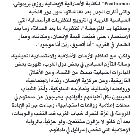
Posthuman" للكتابة الأسترالية الإيطالية روزي بريدوتي،
والتي أثارت الجدل بعد نقاشاتها حول دور النخبة
السياسية الغربية في الترويج للنظريات الرأسمالية التي
وصفتها بـ"المتوحشة"، كنظرية ما بعد الحداثة، وما بعد
الاستعمار، حتى ضيّعت قيمة الإنسان، ومكانته، وصار
الشعار في الغرب: "أنا أتسوق، إذن أنا موجود".
ولكن، مع تعاظم الأزمات الأخلاقية والاقتصادية المعيشية،
وحالة التأزم السياسي في بعض دول الغرب، ظهرت بعض
المبادرات الشبابية تبحث عن القيمة، وعن الأخلاق
التاريخية، وعن مركزية الإنسان، وبُناه الاجتماعية،
وروابطه الإنسانية، ونماذجه السلوكية، وأخذ الشباب
الغربيون بكل أطيافهم وألوانهم، يخرجون عن صمتهم في
حملات إعلامية ووقفات احتجاجية، وجاءت جرائم الإبادة
المروعة في غزّة، لتحرك شباب الغرب ضد النخب واللوبيات،
بعد أن كانوا لا يزالون مقتنعين، ولو جزئياً، بالرواية
الإعلامية التي تخص إسرائيل في بلدانهم.