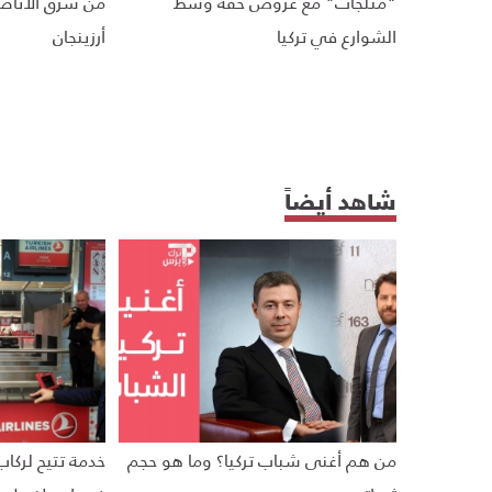
"مثلّجات" مع عروض خفة وسط
من شرق الأناض
الشوارع في تركيا
أرزينجان
شاهد أيضاً
من هم أغنى شباب تركيا؟ وما هو حجم
خدمة تتيح لركاب