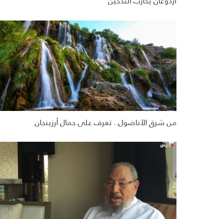
أردوغان يُحارب التدخين
من شرق الأناضول.. تعرف على جمال أرزينجان