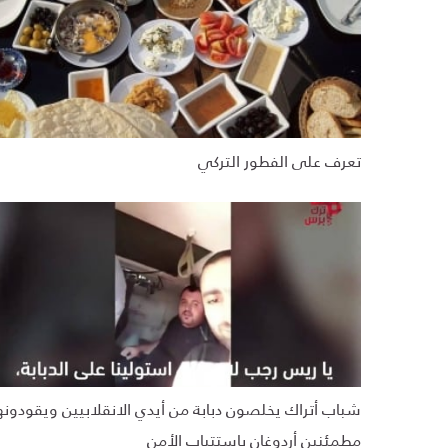
تعرف على الفطور التركي
شباب أتراك يخلصون دبابة من أيدي الانقلابيين ويقودونه
مطمئنين أردوغان باستتباب الأمن