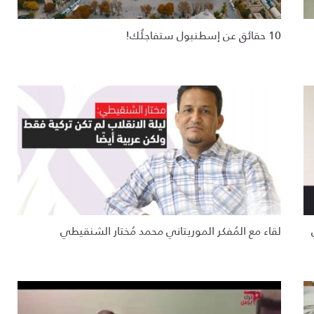
10 حقائق عن إسطنبول ستفاجئُك!
لقاء مع المُفكر الموريتاني محمد مُختار الشنقيطي