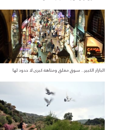
البازار الكبير.. سوق مغلق ومتاهة كبرى لا حدود لها