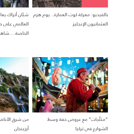
بالفيديو: معركة كوت العمارة.. يوم هزم
شبّان أتراك يعا
العثمانيون الإنجليز
العالمي على ط
الخاصة....شاهد
"مثلّجات" مع عروض خفة وسط
من شرق الأناض
الشوارع في تركيا
أرزينجان