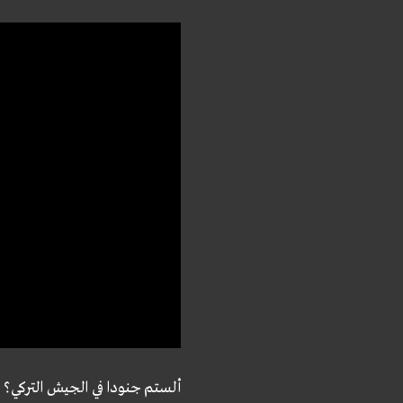
ألستم جنودا في الجيش التركي؟