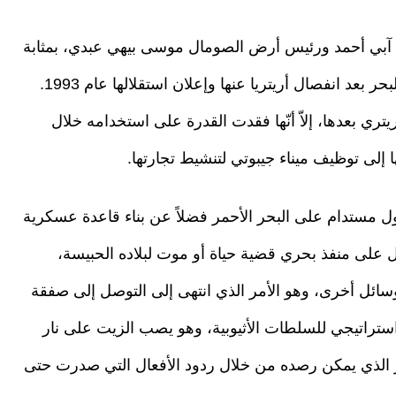
وبي آبي أحمد ورئيس أرض الصومال موسى بيهي عبدي، بمثابة
اتفاق تاريخي لأديس أبابا التي فقدت منفذها على البحر بعد انفصال أريتريا عنها وإعلان استقلالها عام 1993.
تري بعدها، إلاّ أنّها فقدت القدرة على استخدامه خلال
مستدام على البحر الأحمر فضلاً عن بناء قاعدة عسكرية
ل على منفذ بحري قضية حياة أو موت لبلاده الحبيسة،
وسائل أخرى، وهو الأمر الذي انتهى إلى التوصل إلى صفقة
ق استراتيجي للسلطات الأثيوبية، وهو يصب الزيت على نار
ر الذي يمكن رصده من خلال ردود الأفعال التي صدرت حتى