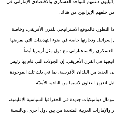
ائيليون دعمهم للتواجد العسكري والاقتصادي الإماراتي في
 خلفهم الإيرانيين من هناك.
 التطور. فالموقع الاستراتيجي للقرن الأفريقي، وخاصة
ن إسرائيل وتجارتها خاصة في ضوء التهديدات التي يفرضها
ن العسكري والاستخباراتي مع دول مثل أريتريا أيضاً،
راتيجية في القرن الأفريقي. إن الجولات التي قام بها رئيس
راء الإسرائيلي بنيامين نتنياهو منذ العام 2016 إلى العديد من البلدان الأفريقية، بما في ذلك تلك الموجودة
تعزيز التعاون لاسيما من الناحية الأمنيّة.
صومال ديناميكيات جديدة في الجغرافيا السياسية الإقليمية،
لإمارات العربية المتحدة من بين دول أخرى. وبالنسبة