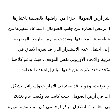
تبر أرض الصومال جزءا من أراضيها، بالصفقة باعتبارها
هذا الرفض الصارم من جانب الصومال، استدعاء سفيرها من
منطقة، عن مخاوفها. وشددت وزارة الخارجية المصرية
لى احتمال عدم الاستقرار الذي قد يثيره الاتفاق في
ربية والاتحاد الأوروبي نفس الموقف، حيث يدعو كلاهما
متّحدة فقد عبّرت عن قلقها البالغ إزاء هذه الخطوة.
 والتوقيت، وهو ما قد يستدعي الإمارات وإسرائيل بشكل
غير مباشر. فالسياق يشير إلى أنّ دورا سبّاقا للإمارات في أرض الصومال حيث كانت قد وقّعت عام 2016
ها "موانئ دبي العالمية"، لتشغيل مركز لوجستي في ميناء مدينة بربرة