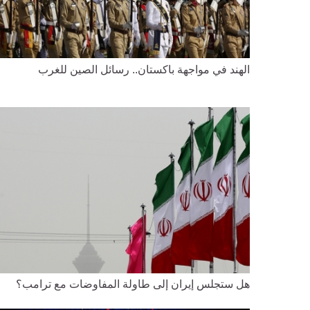
الهند في مواجهة باكستان.. رسائل الصين للغرب
هل ستجلس إيران إلى طاولة المفاوضات مع ترامب؟