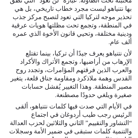
مختبئة تحت الطاولة. عبارة “لن تعود” التي نطق
بها نتنياهو ليست مجرد خطاب تاريخي، بل هي
تحذير موجه لتركيا التي تعود لتصبح مركز جذب
في المنطقة، وتجمع تحت مظلتها هويات عرقية
ودينية مختلفة، وتحيي قانون الأخوة الذي عمره
ألف عام.
لأن نتنياهو يعرف جيدًا أن تركيا، بينما تقتلع
الإرهاب من أراضيها، وتجمع الأتراك والأكراد
والعرب الذين فرقتهم المؤامرات، وتجدد روح
القدس وهمة ملاذكرد ومقاومة جناق قلعة، يتغير
مصير المنطقة. وهذا التغيير يُفشل حسابات
صغيرة ويلغي حدودًا مصطنعة.
في الأيام التي صدت فيها كلمات نتنياهو، ألقى
الرئيس رجب طيب أردوغان في اجتماع
“التشاور والتقييم” الثاني والثلاثين لحزب العدالة
والتنمية كلمات ستبقى في ضمير الأمة وسجلات