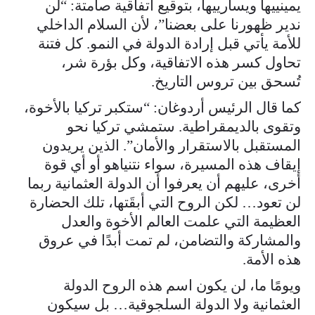
يمينييها ويسارييها، بتوقيع اتفاقية صامتة: “لن
ندير ظهورنا على بعضنا”، لأن السلام الداخلي
للأمة يأتي قبل إرادة الدولة في النمو. كل فتنة
تحاول كسر هذه الاتفاقية، وكل بؤرة شر،
تُسحق بين تروس التاريخ.
كما قال الرئيس أردوغان: “ستكبر تركيا بالأخوة،
وتقوى بالديمقراطية. ستمشي تركيا نحو
المستقبل بالاستقرار والأمان”. الذين يريدون
إيقاف هذه المسيرة، سواء نتنياهو أو أي قوة
أخرى، عليهم أن يعرفوا أن الدولة العثمانية ربما
لن تعود… لكن الروح التي أبقَتها، تلك الحضارة
العظيمة التي علمت العالم الأخوة والعدل
والمشاركة والتضامن، لم تمت أبدًا في عروق
هذه الأمة.
ويومًا ما، لن يكون اسم هذه الروح الدولة
العثمانية ولا الدولة السلجوقية… بل سيكون