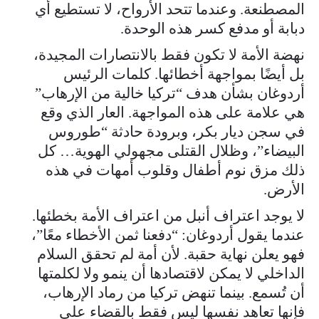
المصطنعة. وعندما تتحد الأرواح، لا تستطيع أي
دبابة أو مدفع كسر هذه الوحدة.
نهضة الأمة لا تكون فقط بالانتصارات المجيدة،
بل أيضًا بمواجهة أخطائها. كلمات الرئيس
أردوغان بشأن هدف “تركيا خالية من الإرهاب”
هي علامة على هذه المواجهة. العار الذي وقع
في سجن ديار بكر، وبرودة حادثة “طوروس
البيضاء”، وظلال القتلى مجهولي الهوية… كل
ذلك مزق نوم أطفال وقلوب أمهات في هذه
الأرض.
لا يوجد اعتراف أنبل من اعتراف الأمة بخطئها.
عندما يقول أردوغان: “دفعنا ثمن الأخطاء معًا”،
فهو يعلن نهاية حقبة. لأن أمة لم تحقق السلام
الداخلي لا يمكن لاقتصادها أن ينمو ولا لكلمتها
أن تُسمع. بينما تنهض تركيا من رماد الإرهاب،
فإنها تعاهد نفسها ليس فقط بالقضاء على