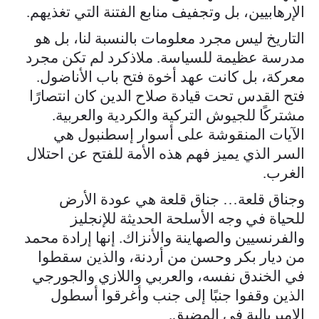
الإرهابيين، بل وتجفيف منابع الفتنة التي تغذيهم.
التاريخ ليس مجرد معلومات بالنسبة لنا، بل هو
مدرسة عظيمة للسياسة. ملاذكرد لم تكن مجرد
معركة، بل كانت عهد أخوة فتح باب الأناضول.
فتح القدس تحت قيادة صلاح الدين كان انتصارًا
مشتركًا للجيوش التركية والكردية والعربية.
الآيات المنقوشة على أسوار إسطنبول هي
السر الذي يميز فهم هذه الأمة للفتح عن احتلال
الغرب.
وجناق قلعة… جناق قلعة هي عودة الأرض
للحياة في وجه الأسلحة الحديثة للإنجليز
والفرنسيين والصهاينة والأنزاك. إنها إرادة محمد
من ديار بكر وحسن من أردنة، والذين سقطوا
في الخندق نفسه، والعربي واللازي والجورجي
الذين وقفوا جنبًا إلى جنب وأغرقوا أسطول
الإمبريالية في المضيق.