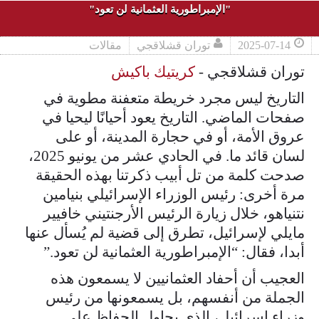
"الإمبراطورية العثمانية لن تعود"
2025-07-14
توران قشلاقجي
مقالات
توران قشلاقجي -
كريتيك باكيش
التاريخ ليس مجرد خريطة متعفنة مطوية في
صفحات الماضي. التاريخ يعود أحيانًا ليحيا في
عروق الأمة، أو في حجارة المدينة، أو على
لسان قائد ما. في الحادي عشر من يونيو 2025،
صدحت كلمة من تل أبيب ذكرتنا بهذه الحقيقة
مرة أخرى: رئيس الوزراء الإسرائيلي بنيامين
نتنياهو، خلال زيارة الرئيس الأرجنتيني خافيير
مايلي لإسرائيل، تطرق إلى قضية لم يُسأل عنها
أبدا، فقال: “الإمبراطورية العثمانية لن تعود.”
العجيب أن أحفاد العثمانيين لا يسمعون هذه
الجملة من أنفسهم، بل يسمعونها من رئيس
وزراء إسرائيل، الذي يحاول الحفاظ على