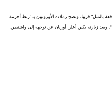
عة بالمثل" قريبا، ونصح زملاءه الأوروبيين بـ "ربط أحزمة
م". وبعد زيارته بكين أعلن أوربان عن توجهه إلى واشنطن.