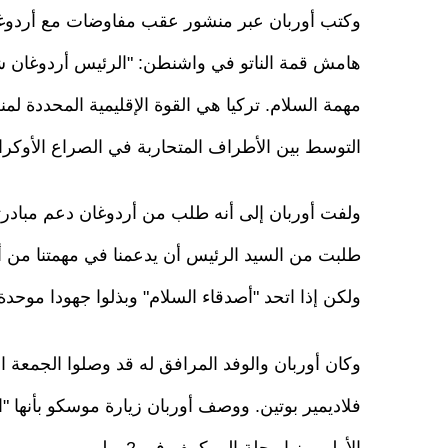
وكتب أوربان عبر منشور عقب مفاوضات مع أردوغ
هامش قمة الناتو في واشنطن: "الرئيس أردوغان 
مهمة السلام. تركيا هي القوة الإقليمية المحددة ل
التوسط بين الأطراف المتحاربة في الصراع الأوكرا
ولفت أوربان إلى أنه طلب من أردوغان دعم مبادرته 
طلبت من السيد الرئيس أن يدعمنا في مهمتنا من أج
ولكن إذا اتحد "أصدقاء السلام" وبذلوا جهودا موحدة 
وكان أوربان والوفد المرافق له قد وصلوا الجمعة 
فلاديمير بوتين. ووصف أوربان زيارة موسكو بأنها "ا
الأولى منها رحلة إلى كييف في 2 يوليو.