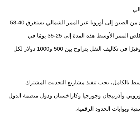
وفقًا للمعلومات التي حصلنا عليها، فإن نقل البضائع من الصين إلى أوروبا عبر الممر الشمالي يستغرق 40-53
يومًا بعد الحرب الأوكرانية-الروسية. في المقابل، يقلص الممر الأوسط هذه المدة إلى 25-35 يومًا في
المتوسط. بالإضافة إلى ذلك، يوفر الممر الأوسط توفيرًا في تكاليف النقل يتراوح بين 500 و1000 دولار لكل
وسط بالكامل، يجب تنفيذ مشاريع التحديث المشترك
لأوروبي وأذربيجان وجورجيا وكازاخستان ودول منظمة الدول
تية وبوابات الحدود الرقمية.