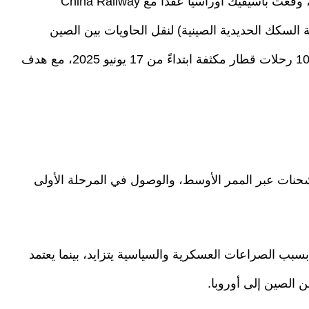
مايو بالتعاون مع وزارة النقل والبنية التحتية التركية، وقعت باسيفيك أوراسيا عقدًا مع China Railway
Internatio. (التابعة لشركة السكك الحديدية الصينية) لنقل الحاويات بين الصين
وتركيا وأوروبا. بموجب هذه الاتفاقية، سيتم إطلاق 10 رحلات قطار مكثفة ابتداءً من 17 يونيو 2025، مع هدف
شحنات عبر الممر الأوسط، والوصول في المرحلة الأولى
بب الصراعات العسكرية والسياسية يتزايد، بينما يعتمد
الصين إلى أوروبا.