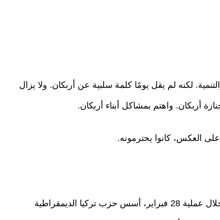
ية. لكنه لم يقل يومًا كلمة سلبية عن أربكان. ولا يزال
زة أربكان. واهتم بمشاكل أبناء أربكان.
على العكس، كانوا يحترمونه.
لم أر هذا في حزب الطريق القويم أيضًا. دميرال، خلال عملية 28 فبراير، أسس حزب تركيا الديمقراطية