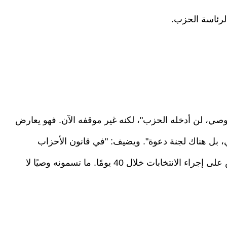
 لرئاسة الحزب.
 وصي، لن أدخله الحزب"، لكنه غير موقفه الآن. فهو يعارض
، بل هناك لجنة دعوة". ويضيف: "في قانون الأحزاب
السياسية، لا يوجد وصي، بل لجنة دعوة. والتي تنص على إجراء الانتخابات خلال 40 يومًا. ما تسمونه وصيًا لا