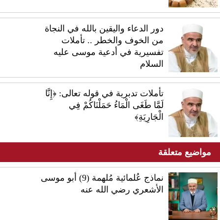
دور الدعاء واليقين بالله في النجاة
من الخوف والخطر .. تأملات
تفسيرية في أدعية موسى عليه
السلام
تأملات تدبرية في قوله تعالى: ﴿إِنَّا
لَمَّا طَغَى الْمَاءُ حَمَلْنَاكُمْ فِي
الْجَارِيَةِ﴾
مواضيع متعلقة
نماذج عُلمائية مُلهمة (9) أبو موسى
الأشعري رضي الله عنه