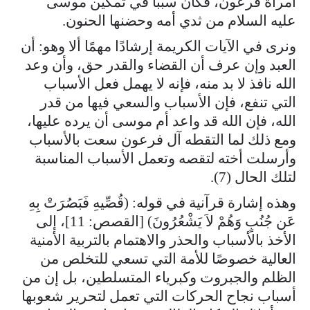
امرأة فرعون، فكان سببًا في تمكين موسى
عليه السلام من ثدي أمه وحضنها الحنون.
ونرى في الآيات الكريمة إرشادًا مهمًا ألا وهو: أن
العبد وإن عرف أن القضاء والقدر حق، وأن وعد
الله نافذ لا بد منه، فإنه لا يهمل فعل الأسباب
التي تنفع، فإن الأسباب والسعي فيها من قدر
الله، فإن الله قد واعد أم موسى أن يرده عليها،
ومع ذلك لما التقطه آل فرعون سعت بالأسباب
وأرسلت أخته لتقصه وتعمل الأسباب المناسبة
لتلك الحال (7).
وهذه إشارة قرآنية في قوله: (قُصِّيهِ فَبَصُرَتْ بِهِ
عَن جُنُبٍ وَهُمْ لاَ يَشْعُرُونَ) [القصص: 11]، إلى
الأخذ بالأسباب والحذر والاهتمام بالتربية الأمنية
العالية خصوصًا للأمة التي تسعي للتخلص من
الظلم والجبروت وكبرياء المتسلطين، بل إن من
أسباب نجاح الحركات التي تعمل لتحرير شعوبها