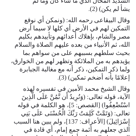
الشديد المحال الذي ما شاء كان وما لم
يشأ لم يكن) (2).
وقال البيقاعى رحمه الله: (ونمكن أي نوقع
التمكين لهم في الأرض أي كلها لا سيما أرض
مصر والشام، بإهلاك أعدائهم وتأييدهم بكليم
الله، ثم الأنبياء من بعده عليهم الصلاة والسلام
بحيث سلطهم بسببهم على من سواهم بما
يؤيدهم به من الملائكة وتظهر لهم من الخوارق،
ولما ذكر التمكين، ذكر أنه مع مغالبة الجبابرة
إعلامًا بأنه أضخم تمكين) (3).
وقال الشيخ محمد الأمين في تفسيره لهذه
الآية، قوله تعالى: (وَنُرِيدُ أَن نَّمُنَّ عَلَى الَّذِينَ
اسْتُضْعِفُوا) [القصص: 5]، هو الكلمة في قوله
تعالى: (وَتَمَّتْ كَلِمَتُ رَبِّكَ الْحُسْنَى عَلَى بَنِي
إِسْرَائِيلَ) [الأعراف: 137]، ولم يبين هنا السبب
الذي جعلهم به أئمة جمع إمام، أي قادة في