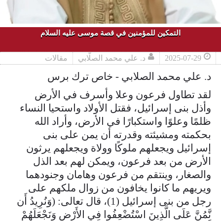
التمكين للمؤمنين في قصة موسى عليه السلام
2025-07-29
د. علي محمد الصلّابي
مقالات
د. علي محمد الصلابي - خاص ترك برس
لقد تطاول فرعون وعلا وأسرف في الأرض
وأذل بنى إسرائيل، فقتل الأولاد واستحيا النساء
ظلمًا وعلوًا واستكبارًا في الأرض، وأراد الله
بحكمته ومشيئته وقدرته أن يمن على بنى
إسرائيل ويجعلهم ملوكًا وولاة ويجعلهم يرثون
الأرض من بعد فرعون، ويمكن لهم بعد الذل
والصغار، وينتقم من فرعون وهامان وجنودهما
ويريهم ما كانوا يخافون من زوال ملكهم على
رجل من بنى إسرائيل (1)، قال تعالى: (وَنُرِيدُ أَن
نَّمُنَّ عَلَى الَّذِينَ اسْتُضْعِفُوا فِي الأَرْضِ وَنَجْعَلَهُمْ