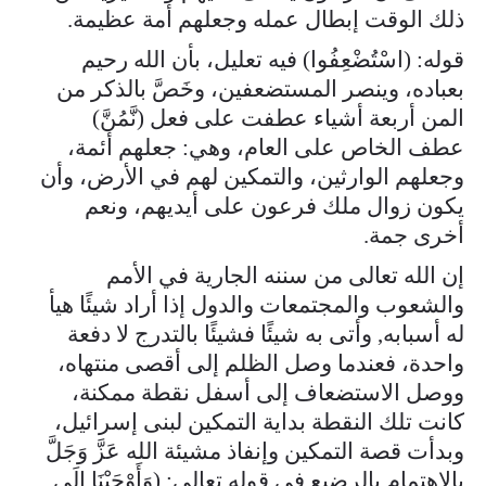
ذلك الوقت إبطال عمله وجعلهم أمة عظيمة.
قوله: (اسْتُضْعِفُوا) فيه تعليل، بأن الله رحيم
بعباده، وينصر المستضعفين، وخَصَّ بالذكر من
المن أربعة أشياء عطفت على فعل (نَّمُنَّ)
عطف الخاص على العام، وهي: جعلهم أئمة،
وجعلهم الوارثين، والتمكين لهم في الأرض، وأن
يكون زوال ملك فرعون على أيديهم، ونعم
أخرى جمة.
إن الله تعالى من سننه الجارية في الأمم
والشعوب والمجتمعات والدول إذا أراد شيئًا هيأ
له أسبابه, وأتى به شيئًا فشيئًا بالتدرج لا دفعة
واحدة، فعندما وصل الظلم إلى أقصى منتهاه،
ووصل الاستضعاف إلى أسفل نقطة ممكنة،
كانت تلك النقطة بداية التمكين لبنى إسرائيل،
وبدأت قصة التمكين وإنفاذ مشيئة الله عَزَّ وَجَلَّ
بالاهتمام بالرضيع في قوله تعالى: (وَأَوْحَيْنَا إِلَى