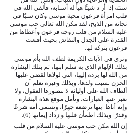
سنته إذا أراد شيئًا هيأ له أسبابه، فألقى الله في
قلب امرأة فرعون محبة موسى وكان سببًا في
نجاته من الذبح، لقد مكن الله تعالى حب موسى
عليه السلام من قلب زوجة فرعون وأعطاها من
القدرة على الجدل والنقاش بحيث أقنعت
فرعون بتركه لها.
ونرى في الآيات الكريمة لطف الله بأم موسى
بذلك الإلهام الذي به سلم ابنها، ثم بتلك البشارة
من الله لها برده إليها، التي لولاها لقضى عليها
الحزن بسبب ولدها، وبذلك وغيره نعلم أن
ألطاف الله على أوليائه لا تتصورها العقول، ولا
تعبر عنها العبارات، وتأمل موقع هذه البشارة
وإنه أتاها ابنها ترضعه جهرًا، وتسمى أمه شرعًا
وقدرًا وبذلك اطمأن قلبها وازداد إيمانها (6).
إن الله مكن حب موسى عليه السلام من قلب