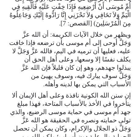
أُمِّ مُوسَى أَنْ أَرْضِعِيهِ فَإِذَا خِفْتِ عَلَيْهِ فَأَلْقِيهِ فِي
الْيَمِّ وَلاَ تَخَافِي وَلاَ تَحْزَنِي إِنَّا رَادُّوهُ إِلَيْكِ وَجَاعِلُوهُ
مِنَ الْمُرْسَلِينَ) [القصص: 7].
ويظهر من خلال الآيات الكريمة: أن الله عزَّ
وَجَلَّ أوحى إلى أم موسى بأن ترضعه فإذا خافت
عليه، فعليها أن ترميه في اليم، فالله عَزَّ وَجَلَّ لا
يكلف نفسًا إلا وسعها، وعلى أهل الحق أن
يبذلوا جهدهم، وهو إن كان قليلاً فإن الله عَزَّ
وَجَلَّ سوف يبارك فيه، وسوف يهيئ من
الأسباب التي يمكن بها لدينه وأهله.
إن سنن الله الكونية نافذة وعلى أهل الإيمان ألا
يتأخروا في الأخذ بالأسباب المتاحة، فهذا مبلغ
جهد أم موسى في حماية موسى الرضيع، والذي
تولى حمايته ونصره في الحقيقة هو الله عَزَّ
وَجَلَّ ذو الجلال والإكرام، وكان يمكن أن تحصل
الحماية والرعاية دون أسباب؛ ولكن الله من