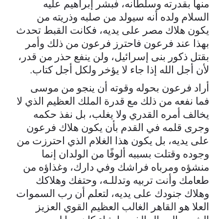
منها بقدرته وسلطانه، فبشر إبراهيم عليه
السلام ولده أنه سيولد من صلبه وذريته من
يكون هلاك مصر على يديه، فكانت القبط تحدث
بهذا عند فرعون فاحترز فرعون من ذلك وأمر
بقتل ذكور بنى إسرائيل، ولن ينفع حذر من قدر،
لأن أجل الله إذا جاء لا يؤخر ولكل أجل كتاب.
أراد فرعون بحوله وقوته أن ينجو من موسى
فما نفعه من ذلك مع قدرة الملك العظيم الذي لا
يخالف أمره القدري ولا يغلب، بل نفذ حكمه
وجرى قلمه في القدم بأن يكون هلاك فرعون
على يديه، بل يكون هذا الغلام الذي احترزت من
وجوده وقتلت بسببه ألوفًا من الولدان إنما
منشؤه ومرباه فراشك وفي دارك، وغذاؤه من
طعامك وأنت تربيه وتدللـه، وحتفك وهلاكك
وهلاك جنودك على يديه، لتعلم أن رب السموات
العلا هو القاهر الغالب العظيم القوي العزيز