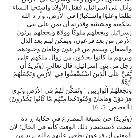
وأذل بنى إسرائيل، فقتل الأولاد واستحيا النساء
ظلمًا وعلوًا واستكبارًا في الأرض، وأراد الله
بحكمته ومشيئته وقدرته أن يمن على بنى
إسرائيل ويجعلهم ملوكًا وولاة ويجعلهم يرثون
الأرض من بعد فرعون، ويمكن لهم بعد الذل
والصغار، وينتقم من فرعون وهامان وجنودهما
ويريهم ما كانوا يخافون من زوال ملكهم على
رجل من بنى إسرائيل، قال تعالى: (وَنُرِيدُ أَن
نَّمُنَّ عَلَى الَّذِينَ اسْتُضْعِفُوا فِي الأَرْضِ وَنَجْعَلَهُمْ
أَئِمَّةً
وَنَجْعَلَهُمُ الْوَارِثِينَ ` وَنُمَكِّنَ لَهُمْ فِي الأَرْضِ وَنُرِيَ
فِرْعَوْنَ وَهَامَانَ وَجُنُودَهُمَا مِنْهُم مَّا كَانُوا يَحْذَرونَ)
[القصص: 5، 6].
(وَنُرِيدُ) جئ بصيغة المضارع في حكاية إرادة
مضت لاستحضار ذلك الوقت كأنه في الحال؛ لأن
المعنى أن فرعون يطغى عليهم والله يريد من