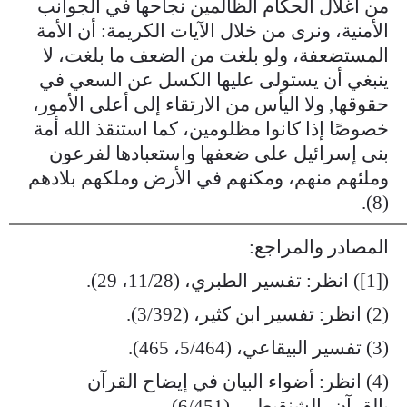
من أغلال الحكام الظالمين نجاحها في الجوانب
الأمنية، ونرى من خلال الآيات الكريمة: أن الأمة
المستضعفة، ولو بلغت من الضعف ما بلغت، لا
ينبغي أن يستولى عليها الكسل عن السعي في
حقوقها, ولا اليأس من الارتقاء إلى أعلى الأمور،
خصوصًا إذا كانوا مظلومين، كما استنقذ الله أمة
بنى إسرائيل على ضعفها واستعبادها لفرعون
وملئهم منهم، ومكنهم في الأرض وملكهم بلادهم
(8).
المصادر والمراجع:
([1]) انظر: تفسير الطبري، (11/28، 29).
(2) انظر: تفسير ابن كثير، (3/392).
(3) تفسير البيقاعي، (5/464، 465).
(4) انظر: أضواء البيان في إيضاح القرآن
بالقرآن، الشنقيطي، (6/451).