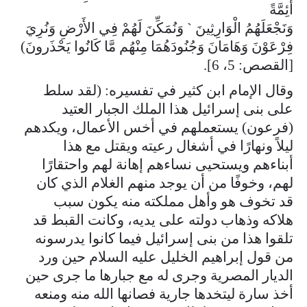
أَئِمَّةً
وَنَجْعَلَهُمُ الْوَارِثِينَ ` وَنُمَكِّنَ لَهُمْ فِي الأَرْضِ وَنُرِيَ
فِرْعَوْنَ وَهَامَانَ وَجُنُودَهُمَا مِنْهُم مَّا كَانُوا يَحْذَرونَ)
[القصص: 5، 6].
وقال الإمام ابن كثير في تفسيره: (لقد سلط
على بنى إسرائيل هذا الملك الجبار العتيد
(فرعون) يستعملهم في أخس الأعمال، ويكدهم
ليلاً ونهارًا في أشغال رعيته ويقتل مع هذا
أبناءهم ويستحيى نساءهم إهانة لهم واحتقارًا
لهم، وخوفًا من أن يوجد منهم الغلام الذي كان
قد تخوف هو وأهل مملكته منه يكون سبب
هلاكه وذهاب دولته على يديه، وكانت القبط قد
تلقوا هذا من بنى إسرائيل فيما كانوا يدرسونه
من قول إبراهيم الخليل عليه السلام حين ورد
الديار المصرية وجرى له مع جبارها ما جرى حين
أخذ سارة ليتخدها جارية فصانها الله منه ومنعه