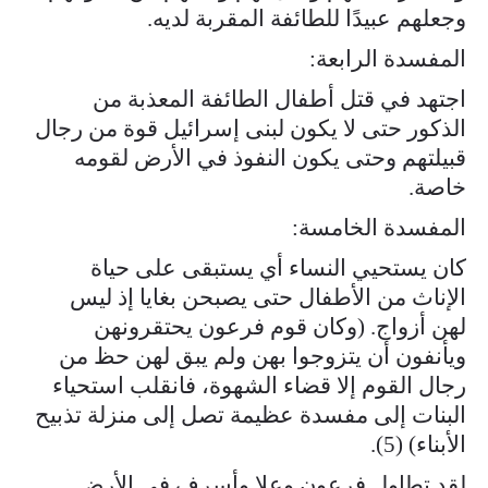
وجعلهم عبيدًا للطائفة المقربة لديه.
المفسدة الرابعة:
اجتهد في قتل أطفال الطائفة المعذبة من
الذكور حتى لا يكون لبنى إسرائيل قوة من رجال
قبيلتهم وحتى يكون النفوذ في الأرض لقومه
خاصة.
المفسدة الخامسة:
كان يستحيي النساء أي يستبقى على حياة
الإناث من الأطفال حتى يصبحن بغايا إذ ليس
لهن أزواج. (وكان قوم فرعون يحتقرونهن
ويأنفون أن يتزوجوا بهن ولم يبق لهن حظ من
رجال القوم إلا قضاء الشهوة، فانقلب استحياء
البنات إلى مفسدة عظيمة تصل إلى منزلة تذبيح
الأبناء) (5).
لقد تطاول فرعون وعلا وأسرف في الأرض