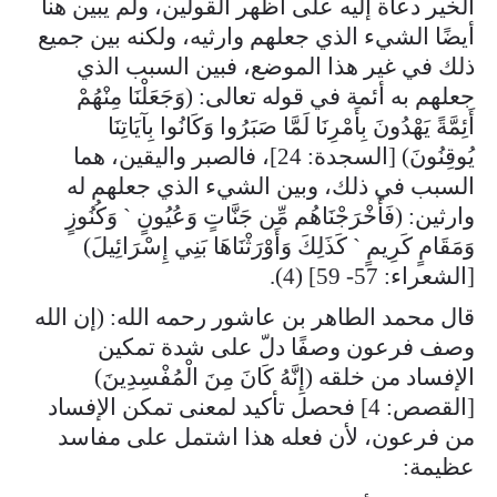
الخير دعاة إليه على أظهر القولين، ولم يبين هنا
أيضًا الشيء الذي جعلهم وارثيه، ولكنه بين جميع
ذلك في غير هذا الموضع، فبين السبب الذي
جعلهم به أئمة في قوله تعالى: (وَجَعَلْنَا مِنْهُمْ
أَئِمَّةً يَهْدُونَ بِأَمْرِنَا لَمَّا صَبَرُوا وَكَانُوا بِآيَاتِنَا
يُوقِنُونَ) [السجدة: 24]، فالصبر واليقين، هما
السبب في ذلك، وبين الشيء الذي جعلهم له
وارثين: (فَأَخْرَجْنَاهُم مِّن جَنَّاتٍ وَعُيُونٍ ` وَكُنُوزٍ
وَمَقَامٍ كَرِيمٍ ` كَذَلِكَ وَأَوْرَثْنَاهَا بَنِي إِسْرَائِيلَ)
[الشعراء: 57- 59] (4).
قال محمد الطاهر بن عاشور رحمه الله: (إن الله
وصف فرعون وصفًا دلّ على شدة تمكين
الإفساد من خلقه (إِنَّهُ كَانَ مِنَ الْمُفْسِدِينَ)
[القصص: 4] فحصل تأكيد لمعنى تمكن الإفساد
من فرعون، لأن فعله هذا اشتمل على مفاسد
عظيمة: