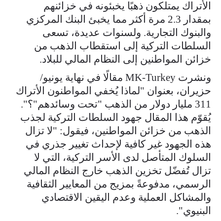
الأتراك يمتلكون ذهبًا يخبئونه في خزائنهم
بمقدار 2.3 مرة أكثر مما يخبئ البنك المركزي
والبنوك التجارية. ولسنوات عديدة، تسعى
السلطات التركية إلى استقطاب الذهب من
خزائن المواطنين إلى النظام المالي للبلاد.
ونشرت MK-Turkey مقالًا في نهاية يونيو/
حزيران، بعنوان "لماذا يُخفي المواطنون الأتراك
311 مليار دولار من الذهب "تحت وسائدهم"؟".
يُقوّم هذا المقال جهود السلطات التركية لجذب
الذهب من خزائن المواطنين، فيقول: "لا تزال
هذه الجهود غير كافية لإحداث تغيير جذري في
السلوك المتأصل لدى الأسر التركية، التي لا
تزال تُفضّل تخزين الذهب خارج النظام المالي
الرسمي، مدفوعةً بمزيج من المعايير الثقافية
والمشاكل العملية وعدم اليقين الاقتصادي
البنيوي".