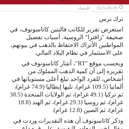
2025-08-09
اقتصاد
ترك برس
استعرض تقرير للكاتب فالنتين كاتاسونوف، في
صحيفة "زافترا" الروسية، أسباب تفضيل
المواطنين الأتراك الاحتفاظ بالذهب في بيوتهم،
على الاستثمار في نظام البلاد المالي.
وبحسب موقع "RT"، أشار كاتاسونوف في
تقريره إلى أن كمية الذهب المملوك من
أشخاص، للفرد الواحد تبلغ أعلى مستوياتها في
ألمانيا (109.5 غرام)، تليها إيطاليا (74.9 غرام)،
ثم تركيا (49.1 غرام)، ثم الولايات المتحدة (38.5
غرام)، ثم روسيا (29.3 غرام)، ثم الهند (18.8
غرام)، ثم الصين (12.8 غرام).
وذكر كاتاسونوف أن هذه التقديرات وردت في
مقال لخبير المعادن النفيسة، علي قره داغ،