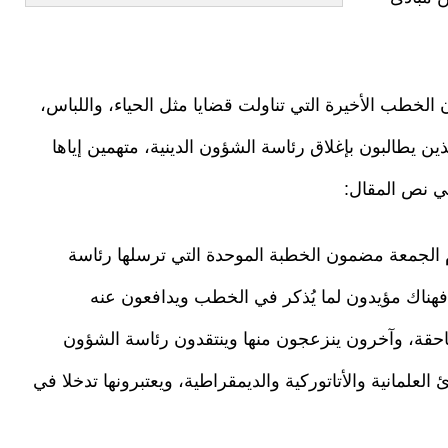
في مقاله بصحيفة "عربي21" على أن الخطب الأخيرة التي تناولت قضايا مثل الحياء، واللباس،
ين يطالبون بإغلاق رئاسة الشؤون الدينية، متهمين إياها
لي نص المقال:
م الجمعة مضمون الخطبة الموحدة التي ترسلها رئاسة
 فهناك مؤيدون لما يُذكر في الخطب ويدافعون عنه
ساحقة، وآخرون ينزعجون منها وينتقدون رئاسة الشؤون
لعلمانية والأتاتوركية والديمقراطية، ويعتبرونها تدخلا في