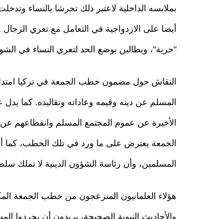
بملابسه الداخلية لاعتبر ذلك تحرشا بالنساء وتدخلت
أيضا على الازدواجية في التعامل مع تعري الرجال و
"حرية"، ويطالبن بوضع الحد لتعري النساء في الشوار
النقاش حول مضمون خطب الجمعة في تركيا امتداد لأ
المسلم عن دينه وقيمه وعاداته وتقاليده. كما يدل
الأخيرة عن عموم المجتمع المسلم وانقطاعهم عن ال
الجمعة يعترض على ما ورد في تلك الخطب، كما أ
المسلمين، وأن رئاسة الشؤون الدينية لا تملك س
هؤلاء العلمانيون المنزعجون من خطب الجمعة المكتو
والأحاديث النبوية الصحيحة، يريدون أن يجردوا المس