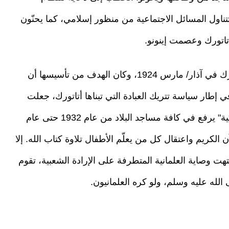
تتناول المسائل الاجتماعية من منظور إسلامي، كما يحنّون
أتاتورك وعصمت إينونو.
رئاسة الشؤون الدينية أسَّسها مصطفى كمال أتاتورك في آذار/ مارس 1924، وكان الهدف من تأسيسها أن
 إطار سياسة تتريك العبادة التي تبناها أتاتورك، جعلت
رئاسة الشؤون الدينية ما يسمى "الأذان باللغة التركية" يرفع في كافة مساجد البلاد من عام 1932 حتى عام
الكريم واعتقال كل من يعلّم الأطفال تلاوة كتاب الله. إلا
تهت وصاية العلمانية المتطرفة على الإرادة الشعبية، تقوم
الله عليه وسلم، ولو كره العلمانيون.