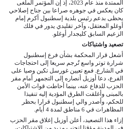
الممتدة منذ عام 2023، إذ إن المؤتمر الملغى
كان يعكس في جوهره صراعا بين جناح إصلاحي
يحظى بدعم رئيس بلدية إسطنبول أكرم إمام
أوغلو المعتقل، وآخر تقليدي يدور في فلك
الزعيم السابق كليجدار أوغلو.
تصعيد واشتباكات
أشعل قرار المحكمة بشأن فرع إسطنبول
شرارة توتر واسع تُرجم سريعا إلى احتجاجات
في الشارع. فمع تعيين غورسل تكين وصيا على
الفرع، دعا أوزيل أنصاره إلى التجمهر أمام مقر
الحزب للدفاع عنه، بينما أحاطت قوات الأمن
بالمبنى وأغلقت الطرق المؤدية إليه تنفيذا
للحكم، وأصدر والي إسطنبول قرارا بحظر
المظاهرات في 6 مناطق لمدة 4 أيام.
إزاء هذا التصعيد، أعلن أوزيل إغلاق مقر الحزب
في المدينة مؤقتا لتجنب مزيد من الاشتباكات،