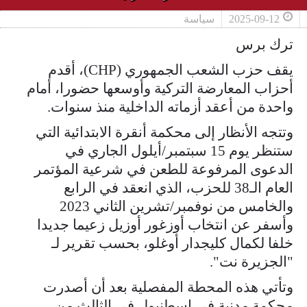
2025-09-12
سياسة
ترك برس
يقف حزب الشعب الجمهوري (CHP)، أقدم
أحزاب المعارضة التركية وأوسعها حضورا، أمام
واحدة من أعقد أزماته الداخلية منذ سنوات.
وتتجه الأنظار إلى محكمة أنقرة الابتدائية التي
ستنظر يوم 15 سبتمبر/أيلول الجاري في
الدعوى المرفوعة للطعن في شرعية المؤتمر
العام الـ38 للحزب، الذي انعقد في الرابع
والخامس من نوفمبر/تشرين الثاني 2023
وأسفر عن انتخاب أوزغور أوزيل زعيما جديدا
خلفا لكمال كليجدار أوغلو، بحسب تقرير لـ
"الجزيرة نت".
وتأتي هذه المحطة المفصلية بعد أن أصدرت
محكمة مدنية في إسطنبول في الثالث من