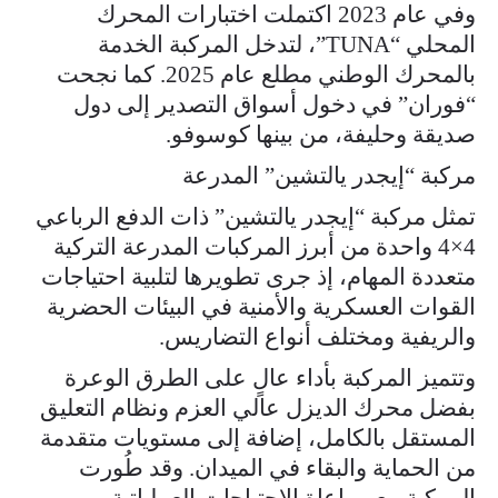
وفي عام 2023 اكتملت اختبارات المحرك
المحلي “TUNA”، لتدخل المركبة الخدمة
بالمحرك الوطني مطلع عام 2025. كما نجحت
“فوران” في دخول أسواق التصدير إلى دول
صديقة وحليفة، من بينها كوسوفو.
مركبة “إيجدر يالتشين” المدرعة
تمثل مركبة “إيجدر يالتشين” ذات الدفع الرباعي
4×4 واحدة من أبرز المركبات المدرعة التركية
متعددة المهام، إذ جرى تطويرها لتلبية احتياجات
القوات العسكرية والأمنية في البيئات الحضرية
والريفية ومختلف أنواع التضاريس.
وتتميز المركبة بأداء عالٍ على الطرق الوعرة
بفضل محرك الديزل عالي العزم ونظام التعليق
المستقل بالكامل، إضافة إلى مستويات متقدمة
من الحماية والبقاء في الميدان. وقد طُورت
المركبة مع مراعاة الاحتياجات العملياتية