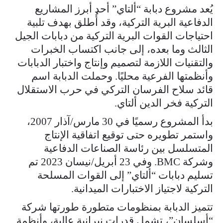
يُعد مشروع دبابة “ألتاي” أحد أبرز المشاريع
الدفاعية البرية التركية، وقد أُطلق بهدف تلبية
احتياجات القوات البرية التركية من دبابات الجيل
الثالث وما بعده، إلى جانب اكتساب الخبرات
والتقنيات اللازمة لتصميم وإنتاج واختبار الدبابات
وأنظمتها الفرعية محليًا. وحملت الدبابة اسم
قائد سلاح الفرسان التركي في حرب الاستقلال
التركية فخر الدين ألتاي.
بدأ المشروع رسميًا في 30 مارس/آذار 2007،
واستمر تطويره حتى توقيع اتفاقية الإنتاج
المتسلسل بين رئاسة الصناعات الدفاعية
وشركة BMC. وفي 23 أبريل/نيسان 2023 تم
تسليم دبابات “ألتاي” إلى القوات المسلحة
التركية لاجتياز الاختبارات الميدانية.
تتميز الدبابة بمنظومات متطورة طورتها شركة
“أسلسان”، تشمل قدرات نيرانية عالية، وأنظمة