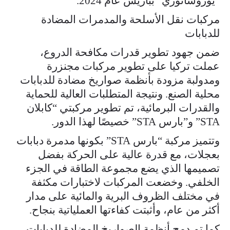
“يوروساتوري” بباريس عام 2024.
مركبات نقل الأسلحة والمدمرات المضادة
للدبابات
ضمن جهود تطوير قدرات مكافحة الدروع،
عملت تركيا على تطوير مركبات مجنزرة
ومدولبة مزودة بأنظمة صواريخ مضادة للدبابات
محلية الصنع. ونتيجة المتطلبات العالية للحماية
والقدرات البرمائية، تم تطوير مركبتي “كابلان
STA” و”بارس STA” خصيصًا لهذا الدور.
وتتميز مركبة “بارس STA” بكونها مدمرة دبابات
بعجلات، مع قدرة عالية على الحركة بفضل
تصميمها الذي يضع مجموعة الطاقة في الجزء
الخلفي. وخضعت المركبات لاختبارات مكثفة
في مختلف الظروف البرية والمائية على مدار
أكثر من عام، وأثبتت كفاءتها العملياتية بنجاح.
كما تم دمج أنظمة الصواريخ المضادة للدبابات