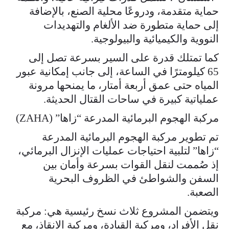
حماية متقدمة، ودروعًا محلية الصنع، بالإضافة
إلى حماية متطورة ضد الألغام والتهديدات
النووية والكيميائية والبيولوجية.
كما تمتلك قدرة على السير بسرعة تصل إلى
65 كيلومترًا في الساعة، إلى جانب إمكانية عبور
المياه حتى عمق أربعة أمتار، ما يمنحها مرونة
عملياتية كبيرة في ساحات القتال الحديثة.
مركبة الهجوم البرمائية المدرعة “زاها” (ZAHA)
تم تطوير مركبة الهجوم البرمائية المدرعة
“زاها” لتلبية احتياجات عمليات الإنزال البرمائي،
إذ صُممت لنقل القوات بسرعة وأمان بين
السفن والشواطئ في الظروف البحرية
الصعبة.
ويتضمن المشروع ثلاث نسخ رئيسية هي: مركبة
نقل الأفراد، ومركبة القيادة، ومركبة الإنقاذ، مع